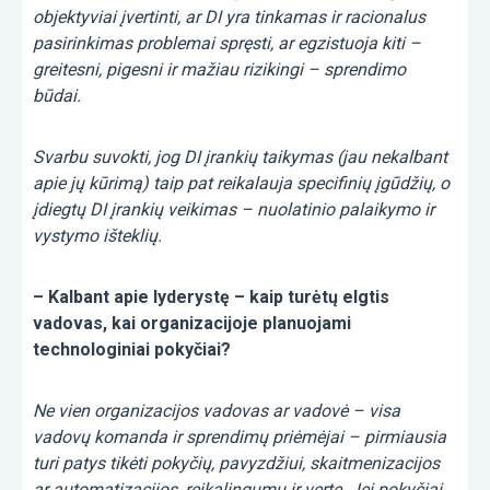
objektyviai įvertinti, ar DI yra tinkamas ir racionalus
pasirinkimas problemai spręsti, ar egzistuoja kiti –
greitesni, pigesni ir mažiau rizikingi – sprendimo
būdai.
Svarbu suvokti, jog DI įrankių taikymas (jau nekalbant
apie jų kūrimą) taip pat reikalauja specifinių įgūdžių, o
įdiegtų DI įrankių veikimas – nuolatinio palaikymo ir
vystymo išteklių.
– Kalbant apie lyderystę – kaip turėtų elgtis
vadovas, kai organizacijoje planuojami
technologiniai pokyčiai?
Ne vien organizacijos vadovas ar vadovė – visa
vadovų komanda ir sprendimų priėmėjai – pirmiausia
turi patys tikėti pokyčių, pavyzdžiui, skaitmenizacijos
ar automatizacijos, reikalingumu ir verte. Jei pokyčiai