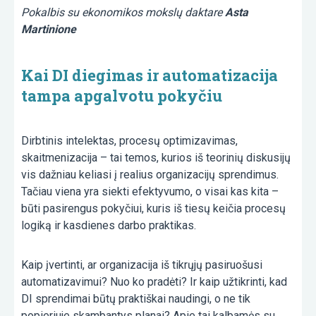
Pokalbis su ekonomikos mokslų daktare
Asta
Martinione
Kai DI diegimas ir automatizacija
tampa apgalvotu pokyčiu
Dirbtinis intelektas, procesų optimizavimas,
skaitmenizacija – tai temos, kurios iš teorinių diskusijų
vis dažniau keliasi į realius organizacijų sprendimus.
Tačiau viena yra siekti efektyvumo, o visai kas kita –
būti pasirengus pokyčiui, kuris iš tiesų keičia procesų
logiką ir kasdienes darbo praktikas.
Kaip įvertinti, ar organizacija iš tikrųjų pasiruošusi
automatizavimui? Nuo ko pradėti? Ir kaip užtikrinti, kad
DI sprendimai būtų praktiškai naudingi, o ne tik
popieriuje skambantys planai? Apie tai kalbamės su