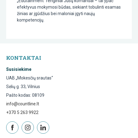
„Edutainment“ renginiai Jūsų komandai – tai ypač
efektyvus mokymosi būdas, siekiant tobulinti esamas
žinias ar įgūdžius bei maloniai įgyti naujų
kompetencijų.
KONTAKTAI
Susisiekime
UAB „Mokesčių srautas“
Sėlių g. 33, Vilnius
Pašto kodas: 08109
info@countline.lt
+370 5 263 9922