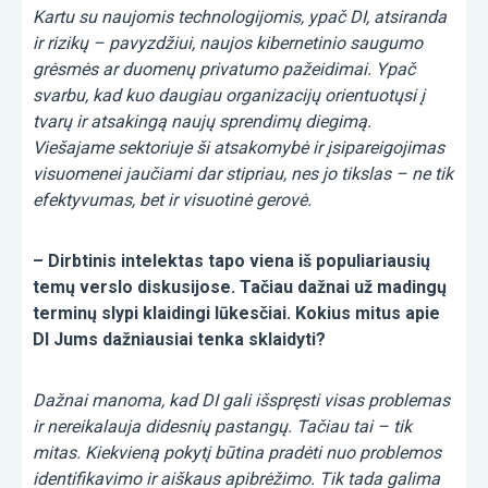
Kartu su naujomis technologijomis, ypač DI, atsiranda
ir rizikų – pavyzdžiui, naujos kibernetinio saugumo
grėsmės ar duomenų privatumo pažeidimai. Ypač
svarbu, kad kuo daugiau organizacijų orientuotųsi į
tvarų ir atsakingą naujų sprendimų diegimą.
Viešajame sektoriuje ši atsakomybė ir įsipareigojimas
visuomenei jaučiami dar stipriau, nes jo tikslas – ne tik
efektyvumas, bet ir visuotinė gerovė.
– Dirbtinis intelektas tapo viena iš populiariausių
temų verslo diskusijose. Tačiau dažnai už madingų
terminų slypi klaidingi lūkesčiai. Kokius mitus apie
DI Jums dažniausiai tenka sklaidyti?
Dažnai manoma, kad DI gali išspręsti visas problemas
ir nereikalauja didesnių pastangų. Tačiau tai – tik
mitas. Kiekvieną pokytį būtina pradėti nuo problemos
identifikavimo ir aiškaus apibrėžimo. Tik tada galima