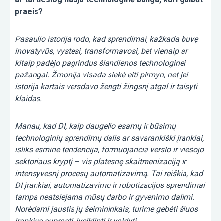
praeis?
Pasaulio istorija rodo, kad sprendimai, kažkada buvę
inovatyvūs, vystėsi, transformavosi, bet vienaip ar
kitaip padėjo pagrindus šiandienos technologinei
pažangai. Žmonija visada siekė eiti pirmyn, net jei
istorija kartais versdavo žengti žingsnį atgal ir taisyti
klaidas.
Manau, kad DI, kaip daugelio esamų ir būsimų
technologinių sprendimų dalis ar savarankiški įrankiai,
išliks esmine tendencija, formuojančia verslo ir viešojo
sektoriaus kryptį – vis platesnę skaitmenizaciją ir
intensyvesnį procesų automatizavimą. Tai reiškia, kad
DI įrankiai, automatizavimo ir robotizacijos sprendimai
tampa neatsiejama mūsų darbo ir gyvenimo dalimi.
Norėdami jaustis jų šeimininkais, turime gebėti šiuos
įrankius suprasti, įveiklinti ir valdyti.