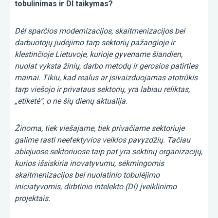
tobulinimas ir DI taikymas?
Dėl sparčios modernizacijos, skaitmenizacijos bei
darbuotojų judėjimo tarp sektorių pažangioje ir
klestinčioje Lietuvoje, kurioje gyvename šiandien,
nuolat vyksta žinių, darbo metodų ir gerosios patirties
mainai. Tikiu, kad realus ar įsivaizduojamas atotrūkis
tarp viešojo ir privataus sektorių, yra labiau reliktas,
„etiketė“, o ne šių dienų aktualija.
Žinoma, tiek viešajame, tiek privačiame sektoriuje
galime rasti neefektyvios veiklos pavyzdžių. Tačiau
abiejuose sektoriuose taip pat yra sektinų organizacijų,
kurios išsiskiria inovatyvumu, sėkmingomis
skaitmenizacijos bei nuolatinio tobulėjimo
iniciatyvomis, dirbtinio intelekto (DI) įveiklinimo
projektais.