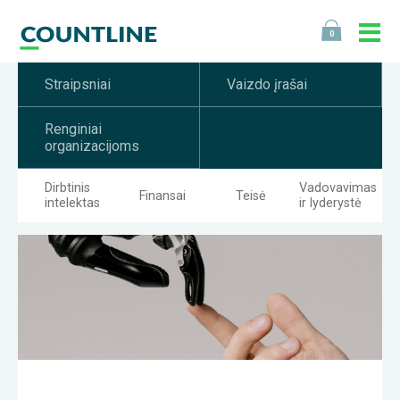
0
Straipsniai
Vaizdo įrašai
Renginiai
organizacijoms
Dirbtinis
Vadovavimas
Finansai
Teisė
intelektas
ir lyderystė