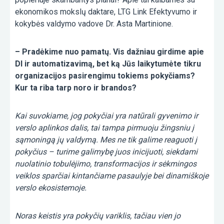
ekonomikos mokslų daktare, LTG Link Efektyvumo ir
kokybės valdymo vadove Dr. Asta Martinione.
– Pradėkime nuo pamatų. Vis dažniau girdime apie
DI ir automatizavimą, bet ką Jūs laikytumėte tikru
organizacijos pasirengimu tokiems pokyčiams?
Kur ta riba tarp noro ir brandos?
Kai suvokiame, jog pokyčiai yra natūrali gyvenimo ir
verslo aplinkos dalis, tai tampa pirmuoju žingsniu į
sąmoningą jų valdymą. Mes ne tik galime reaguoti į
pokyčius – turime galimybę juos inicijuoti, siekdami
nuolatinio tobulėjimo, transformacijos ir sėkmingos
veiklos sparčiai kintančiame pasaulyje bei dinamiškoje
verslo ekosistemoje.
Noras keistis yra pokyčių variklis, tačiau vien jo