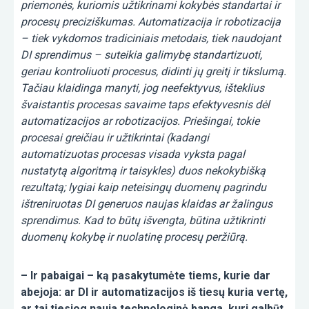
priemonės, kuriomis užtikrinami kokybės standartai ir
procesų preciziškumas. Automatizacija ir robotizacija
– tiek vykdomos tradiciniais metodais, tiek naudojant
DI sprendimus – suteikia galimybę standartizuoti,
geriau kontroliuoti procesus, didinti jų greitį ir tikslumą.
Tačiau klaidinga manyti, jog neefektyvus, išteklius
švaistantis procesas savaime taps efektyvesnis dėl
automatizacijos ar robotizacijos. Priešingai, tokie
procesai greičiau ir užtikrintai (kadangi
automatizuotas procesas visada vyksta pagal
nustatytą algoritmą ir taisykles) duos nekokybišką
rezultatą; lygiai kaip neteisingų duomenų pagrindu
ištreniruotas DI generuos naujas klaidas ar žalingus
sprendimus. Kad to būtų išvengta, būtina užtikrinti
duomenų kokybę ir nuolatinę procesų peržiūrą.
– Ir pabaigai – ką pasakytumėte tiems, kurie dar
abejoja: ar DI ir automatizacijos iš tiesų kuria vertę,
ar tai tiesiog nauja technologinė banga, kuri galbūt