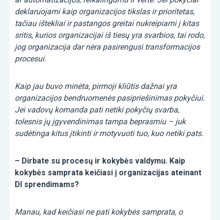
deklaruojami kaip organizacijos tikslas ir prioritetas,
tačiau ištekliai ir pastangos greitai nukreipiami į kitas
sritis, kurios organizacijai iš tiesų yra svarbios, tai rodo,
jog organizacija dar nėra pasirengusi transformacijos
procesui.
Kaip jau buvo minėta, pirmoji kliūtis dažnai yra
organizacijos bendruomenės pasipriešinimas pokyčiui.
Jei vadovų komanda pati netiki pokyčių svarba,
tolesnis jų įgyvendinimas tampa beprasmiu – juk
sudėtinga kitus įtikinti ir motyvuoti tuo, kuo netiki pats.
– Dirbate su procesų ir kokybės valdymu. Kaip
kokybės samprata keičiasi į organizacijas ateinant
DI sprendimams?
Manau, kad keičiasi ne pati kokybės samprata, o