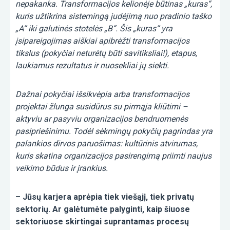
nepakanka. Transformacijos kelionėje būtinas „kuras“,
kuris užtikrina sistemingą judėjimą nuo pradinio taško
„A“ iki galutinės stotelės „B“. Šis „kuras“ yra
įsipareigojimas aiškiai apibrėžti transformacijos
tikslus (pokyčiai neturėtų būti savitiksliai!), etapus,
laukiamus rezultatus ir nuosekliai jų siekti.
Dažnai pokyčiai išsikvėpia arba transformacijos
projektai žlunga susidūrus su pirmąja kliūtimi –
aktyviu ar pasyviu organizacijos bendruomenės
pasipriešinimu. Todėl sėkmingų pokyčių pagrindas yra
palankios dirvos paruošimas: kultūrinis atvirumas,
kuris skatina organizacijos pasirengimą priimti naujus
veikimo būdus ir įrankius.
– Jūsų karjera aprėpia tiek viešąjį, tiek privatų
sektorių. Ar galėtumėte palyginti, kaip šiuose
sektoriuose skirtingai suprantamas procesų