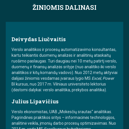
ŽINIOMIS DALINASI
Deivydas Liučvaitis
Verslo analitikos ir procesų automatizavimo konsultantas,
kartu teikiantis duomenų analizės ir analitinių ataskaitų
ruošimo paslaugas. Turi daugiau nei 10 metų patirtį verslo,
duomenų ir finansų analizės srityje (nuo analitiko iki verslo
analitikos ir kitų komandų vadovo). Nuo 2012 metų aktyviai
dalijasi žiniomis vesdamas įvairaus lygio MS
Excel
,
Power
BI kursus, nuo 2017 m. Vilniaus universiteto lektorius
(dėstomi dalykai: verslo analitika, prekybos analitika).
Julius Lipavičius
Verslo ekonomistas, UAB „Mokesčių srautas“ analitikas.
Pagrindinės praktikos sritys – informacinės technologijos,
analitinė veikla, įmonių darbo procesų optimizavimas. Nuo
2014 m. veda MS
Excel
kursus buhalteriams,