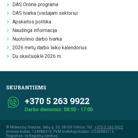
DAS Online programa
DAS tvarka (viešajam sektoriui
Apskaitos politika
Naudinga informacija
Nuotolinio darbo tvarka
2026 metų darbo laiko kalendorius
Du skaičiuoklė 2026 m.
SKUBANTIEMS
+370 5 263 9922
Darbo dienomis: 08:00 - 17:00
© Mokesčių Srautas, Sėlių g. 33, 08109 Vilnius. Tel.:
+370 5 263 9922
.
Įmonės kodas: 124388313, PVM mokėtojo kodas: LT243883113,
Registras: VĮ Registrų centras.