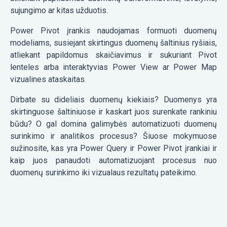
sujungimo ar kitas užduotis.
Power Pivot įrankis naudojamas formuoti duomenų
modeliams, susiejant skirtingus duomenų šaltinius ryšiais,
atliekant papildomus skaičiavimus ir sukuriant Pivot
lenteles arba interaktyvias Power View ar Power Map
vizualines ataskaitas.
Dirbate su dideliais duomenų kiekiais? Duomenys yra
skirtinguose šaltiniuose ir kaskart juos surenkate rankiniu
būdu? O gal domina galimybės automatizuoti duomenų
surinkimo ir analitikos procesus? Šiuose mokymuose
sužinosite, kas yra Power Query ir Power Pivot įrankiai ir
kaip juos panaudoti automatizuojant procesus nuo
duomenų surinkimo iki vizualaus rezultatų pateikimo.