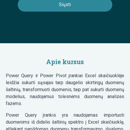
Apie kursus
Power Query ir Power Pivot įrankiai Excel skaičiuoklėje
leidžia sukurti sąsajas tarp daugelio skirtingų duomenų
šaltinių, transformuoti duomenis, taip pat sukurti duomenų
modelius, naudojamus tolesnėms duomenų analizės
fazėms.
Power Query įrankis yra naudojamas importuoti
duomenims iš didelio šaltinių spektro į Excel skaičiuoklę,
atliekant papildomas duomenų transformavimo, išvalymo,