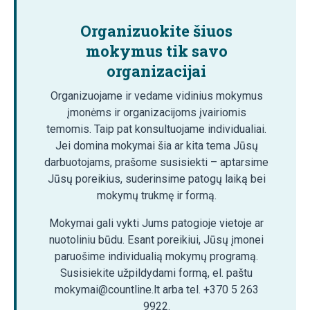
Organizuokite šiuos
mokymus tik savo
organizacijai
Organizuojame ir vedame vidinius mokymus
įmonėms ir organizacijoms įvairiomis
temomis. Taip pat konsultuojame individualiai.
Jei domina mokymai šia ar kita tema Jūsų
darbuotojams, prašome susisiekti – aptarsime
Jūsų poreikius, suderinsime patogų laiką bei
mokymų trukmę ir formą.
Mokymai gali vykti Jums patogioje vietoje ar
nuotoliniu būdu. Esant poreikiui, Jūsų įmonei
paruošime individualią mokymų programą.
Susisiekite užpildydami formą, el. paštu
mokymai@countline.lt arba tel. +370 5 263
9922.