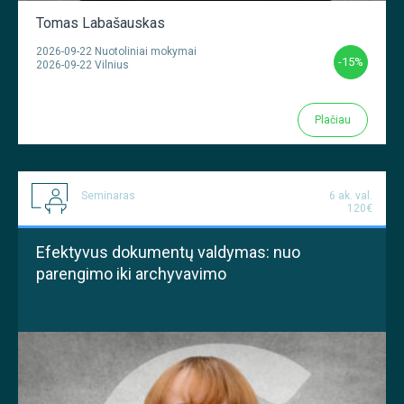
Tomas Labašauskas
2026-09-22 Nuotoliniai mokymai
-15%
2026-09-22 Vilnius
Plačiau
Seminaras
6 ak. val.
120€
Efektyvus dokumentų valdymas: nuo
parengimo iki archyvavimo