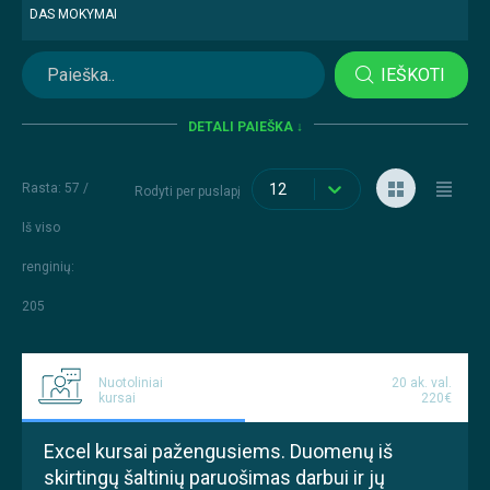
DAS MOKYMAI
IEŠKOTI
DETALI PAIEŠKA ↓
Rasta: 57 /
12
Rodyti per puslapį
Iš viso
renginių
:
205
Nuotoliniai
20 ak. val.
kursai
220€
Excel kursai pažengusiems. Duomenų iš
skirtingų šaltinių paruošimas darbui ir jų