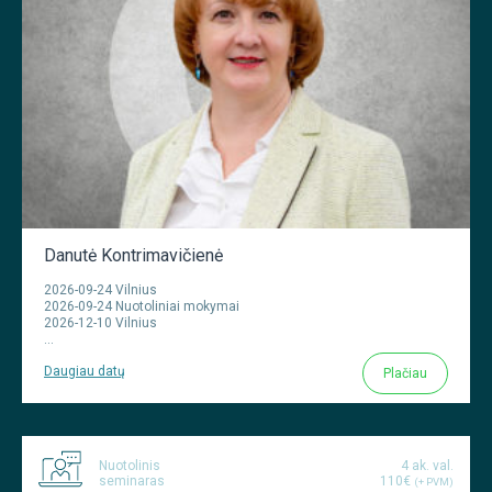
Danutė Kontrimavičienė
2026-09-24 Vilnius
2026-09-24 Nuotoliniai mokymai
2026-12-10 Vilnius
...
Daugiau datų
Plačiau
Nuotolinis
4 ak. val.
seminaras
110€
(+ PVM)