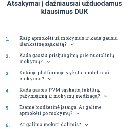
Atsakymai į dažniausiai užduodamus
klausimus DUK
Kaip apmokėti už mokymus ir kada gausiu
išankstinę sąskaitą?
Kada gausiu prisijungimą prie nuotolinių
mokymų?
Kokioje platformoje vyksta nuotoliniai
mokymai?
Kada gausiu PVM sąskaitą faktūrą,
pažymėjimą ir mokymų medžiagą?
Esame biudžetinė įstaiga. Ar galime
apmokėti po mokymų?
Ar galima mokėti dalimis?