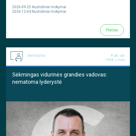
2026-09-25 Nuotoliniai mokymai
2026-12-04 Nuotoliniai mokymai
Plačiau
Seminaras
8 ak. val.
195€
(+ PVM)
Sėkmingas vidurinės grandies vadovas:
nematoma lyderystė