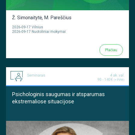
Ž. Simonaitytė
,
M. Pareščius
2026-09-17 Vilnius
2026-09-17 Nuotoliniai mokymai
Plačiau
Seminaras
4 ak. val.
90 - 140€
(+ PVM)
Psichologinis saugumas ir atsparumas
ekstremaliose situacijose