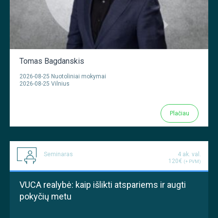
Tomas Bagdanskis
2026-08-25 Nuotoliniai mokymai
2026-08-25 Vilnius
Plačiau
Seminaras
4 ak. val.
120€
(+ PVM)
VUCA realybė: kaip išlikti atspariems ir augti
pokyčių metu