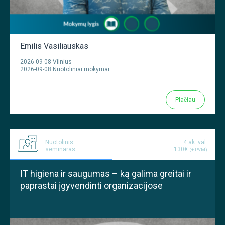
Emilis Vasiliauskas
2026-09-08 Vilnius
2026-09-08 Nuotoliniai mokymai
Plačiau
Nuotolinis
4 ak. val.
seminaras
130€
(+ PVM)
IT higiena ir saugumas – ką galima greitai ir
paprastai įgyvendinti organizacijose