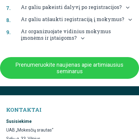
Ar galiu pakeisti dalyvį po registracijos?
Ar galiu atšaukti registraciją į mokymus?
Ar organizuojate vidinius mokymus
įmonėms ir įstaigoms?
Prenumeruokite naujienas apie artimiausius
seminarus
KONTAKTAI
Susisiekime
UAB „Mokesčių srautas“
Sėlių g. 33, Vilnius