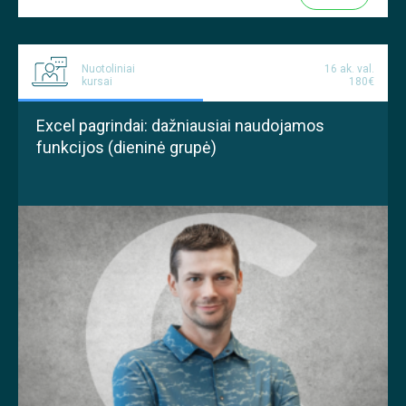
Nuotoliniai
16 ak. val.
kursai
180€
Excel pagrindai: dažniausiai naudojamos
funkcijos (dieninė grupė)