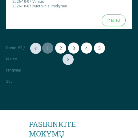
2026-10-07 Vilnius
2026-10-07 Nuotoliniai mokymai
Plačiau
Rasta: 57 /
1
2
3
4
5
Iš viso
renginių
:
205
PASIRINKITE
MOKYMŲ