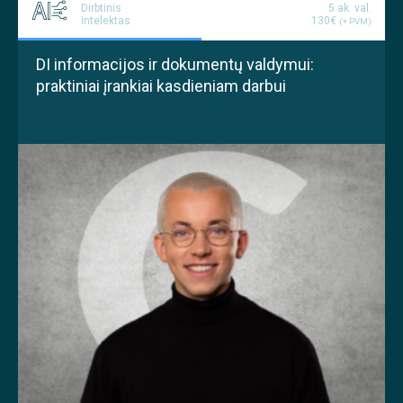
Dirbtinis
5 ak. val.
intelektas
130€
(+ PVM)
DI informacijos ir dokumentų valdymui:
praktiniai įrankiai kasdieniam darbui