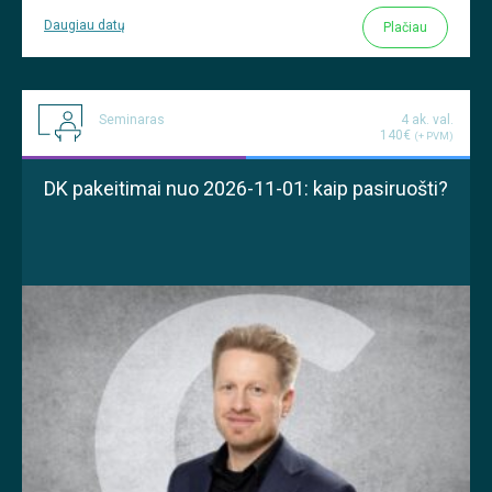
Daugiau datų
Plačiau
Seminaras
4 ak. val.
140€
(+ PVM)
DK pakeitimai nuo 2026-11-01: kaip pasiruošti?