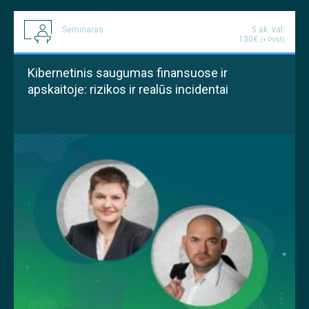
Seminaras
5 ak. val.
130€
(+ PVM)
Kibernetinis saugumas finansuose ir
apskaitoje: rizikos ir realūs incidentai