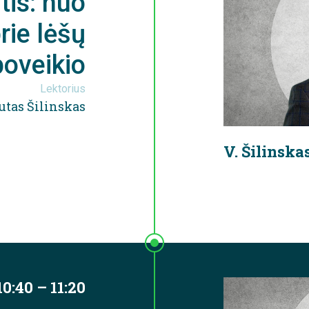
tis: nuo
rie lėšų
poveikio
Lektorius
utas Šilinskas
V. Šilinska
10:40 – 11:20