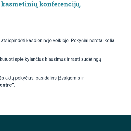
 kasmetinių konferencijų.
 atsispindėti kasdieninėje veikloje. Pokyčiai neretai kelia
skutuoti apie kylančius klausimus ir rasti sudėtingų
ės aktų pokyčius, pasidalins įžvalgomis ir
Centre”.