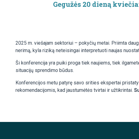
Gegužės 20 dieną kviečia
2025 m. viešajam sektoriui – pokyčių metai. Priimta daug ir
nerimą, kyla riziką neteisingai interpretuoti naujas nuostat
Ši konferencija yra puiki proga tiek naujiems, tiek ilgame
situacijų sprendimo būdus.
Konferencijos metu patyrę savo srities ekspertai pristaty
rekomendacijomis, kad jaustumėtės tvirtai ir užtikrintai.
Su