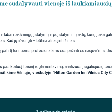
me sudalyvauti vienoje iš laukiamiausių
 labai reikšmingų įstatymų ir poįstatyminių aktų, kurių įtaka gali
as. Kad jų išvengti – būtina atnaujinti žinias.
tę patirtį turintiems profesionalams susipažinti su naujovėmis, di
s pasikeitusį teisinį reglamentavimą, analizuos įsigaliojusių teis
sitikime Vilniuje, viešbutyje “Hilton Garden Inn Vilnius City 