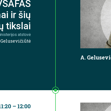
VSAFAS
i ir šių
 tikslai
nisterijos atstovė
 Gelusevičiūtė
A. Gelusevi
11:20 – 12:00