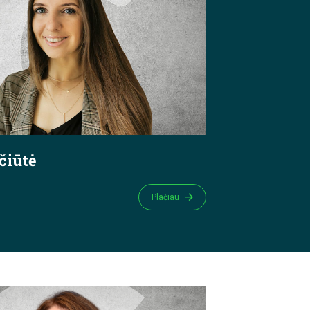
čiūtė
Plačiau