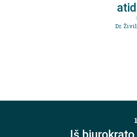
ati
Dr. Živi
Iš biurokrato