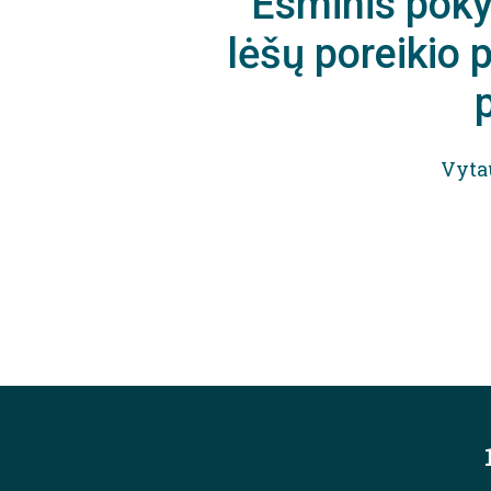
Esminis poky
lėšų poreikio p
Vyta