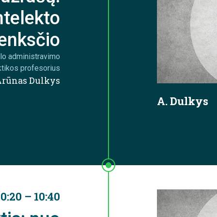
ntelekto
lenksčio
slo administravimo
ktikos profesorius
 Arūnas Dulkys
A. Dulkys
10:20 – 10:40