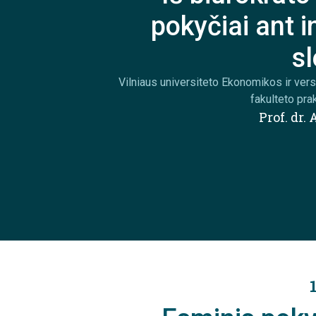
pokyčiai ant i
s
Vilniaus universiteto Ekonomikos ir ver
fakulteto pra
Prof. dr.