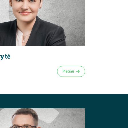
tytė
Plačiau