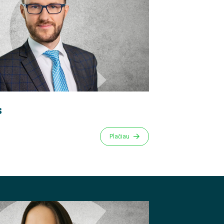
s
Plačiau