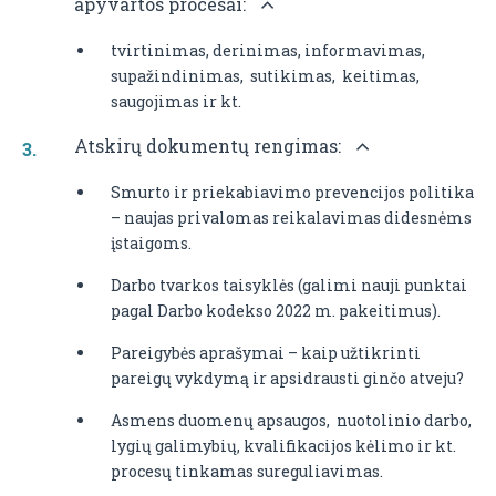
apyvartos procesai:
tvirtinimas, derinimas, informavimas,
supažindinimas, sutikimas, keitimas,
saugojimas ir kt.
Atskirų dokumentų rengimas:
Smurto ir priekabiavimo prevencijos politika
– naujas privalomas reikalavimas didesnėms
įstaigoms.
Darbo tvarkos taisyklės (galimi nauji punktai
pagal Darbo kodekso 2022 m. pakeitimus).
Pareigybės aprašymai – kaip užtikrinti
pareigų vykdymą ir apsidrausti ginčo atveju?
Asmens duomenų apsaugos, nuotolinio darbo,
lygių galimybių, kvalifikacijos kėlimo ir kt.
procesų tinkamas sureguliavimas.