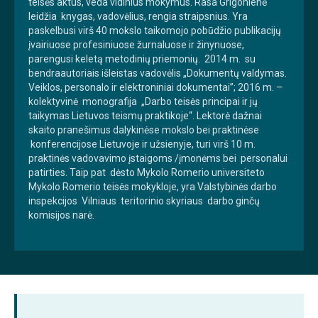
teisės aktus, veda vidinius mokymus. Rasa Grigonienė
leidžia knygas, vadovėlius, rengia straipsnius. Yra
paskelbusi virš 40 mokslo taikomojo pobūdžio publikacijų
įvairiuose profesiniuose žurnaluose ir žinynuose,
parengusi keletą metodinių priemonių. 2014 m. su
bendraautoriais išleistas vadovėlis „Dokumentų valdymas.
Veiklos, personalo ir elektroniniai dokumentai”; 2016 m. –
kolektyvinė monografija „Darbo teisės principai ir jų
taikymas Lietuvos teismų praktikoje“. Lektorė dažnai
skaito pranešimus dalykinėse mokslo bei praktinėse
konferencijose Lietuvoje ir užsienyje, turi virš 10 m.
praktinės vadovavimo įstaigoms /įmonėms bei personalui
patirties. Taip pat dėsto Mykolo Romerio universiteto
Mykolo Romerio teisės mokykloje, yra Valstybinės darbo
inspekcijos Vilniaus teritorinio skyriaus darbo ginčų
komisijos narė.