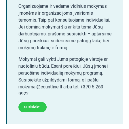
Organizuojame ir vedame vidinius mokymus
įmonėms ir organizacijoms įvairiomis
temomis. Taip pat konsultuojame individualiai.
Jei domina mokymai šia ar kita tema Jūsų
darbuotojams, prašome susisiekti – aptarsime
Jūsų poreikius, suderinsime patogų laiką bei
mokymų trukmę ir formą.
Mokymai gali vykti Jums patogioje vietoje ar
nuotoliniu būdu. Esant poreikiui, Jūsų įmonei
paruošime individualią mokymų programą.
Susisiekite užpildydami formą, el. paštu
mokymai@countline.lt arba tel. +370 5 263
9922.
Susisiekti