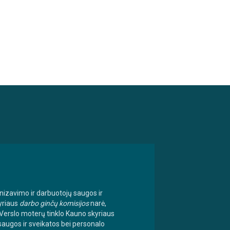
anizavimo ir darbuotojų saugos ir
yriaus
darbo ginčų komisijos
narė,
, Verslo moterų tinklo Kauno skyriaus
saugos ir sveikatos bei personalo