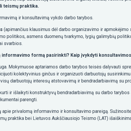
li teismų praktika.
ormavimą ir konsultavimą vykdo darbo tarybos.
us
(apimančius klausimus dėl darbo organizavimo ir apmokėjimo s
umo politikos, asmens duomenų tvarkymo, lygių galimybių politiko
ai svarbios.
ią informavimo formą pasirinkti?
Kaip įvykdyti konsultavimos
uga. Mokymuose aptariamos darbo tarybos teisės dalyvauti spr
nicijuoti kolektyvinius ginčus ir organizuoti darbuotojų susirinki
, visų darbuotojų interesų atstovavimą ir bendradarbiavimą su p
kurti ir išlaikyti konstruktyvų bendradarbiavimą su darbo tarybos
okumentai parengti.
ų apie privalomą informavimo ir konsultavimo pareigą. Sužinosite,
eismų praktika bei Lietuvos Aukščiausiojo Teismo (LAT) išaiškinima