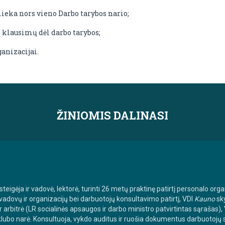
nelieka nors vieno Darbo tarybos nario;
 klausimų dėl darbo tarybos;
anizacijai.
ŽINIOMIS DALINASI
teigėja ir vadovė, lektorė, turinti 26 metų praktinę patirtį personalo org
vadovų ir organizacijų bei darbuotojų konsultavimo patirtį, VDI
Kauno
sk
ir arbitrė (LR socialinės apsaugos ir darbo ministro patvirtintas sąrašas)
lubo narė. Konsultuoja, vykdo auditus ir ruošia dokumentus darbuotojų 