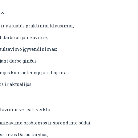
 ir aktualūs praktiniai klausimai;
nt darbo organizavime;
sultavimo įgyvendinimas;
jant darbo ginčus;
jungos kompetencijų atribojimas;
s ir aktualijos.
kalavimai
vs
reali veikla:
anizavimo problemos ir sprendimo būdai;
rinkus Darbo tarybos;