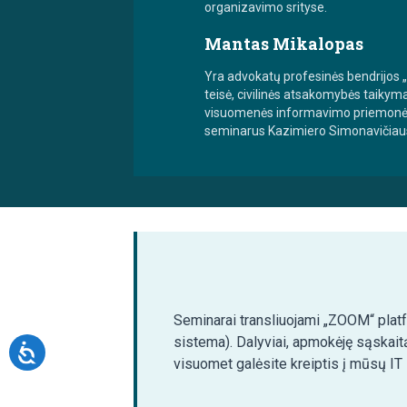
organizavimo srityse.
Mantas Mikalopas
Yra advokatų profesinės bendrijos „
teisė, civilinės atsakomybės taikyma
visuomenės informavimo priemonėse,
seminarus Kazimiero Simonavičiaus 
Seminarai transliuojami „ZOOM“ platfo
sistema). Dalyviai, apmokėję sąskait
visuomet galėsite kreiptis į mūsų IT 