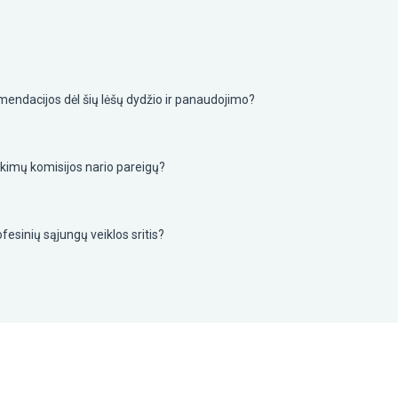
omendacijos dėl šių lėšų dydžio ir panaudojimo?
nkimų komisijos nario pareigų?
ofesinių sąjungų veiklos sritis?