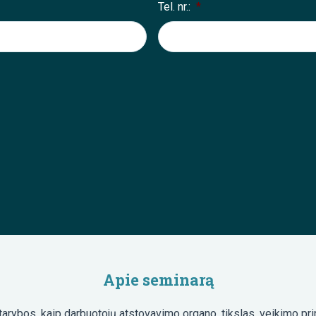
Tel. nr.:
*
Apie seminarą
rybos, kaip darbuotojų atstovavimo organo, tikslas, veikimo prin