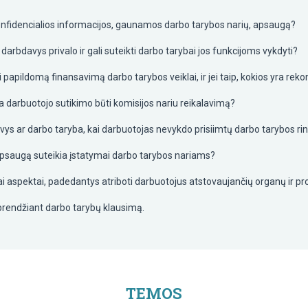
 konfidencialios informacijos, gaunamos darbo tarybos narių, apsaugą?
arbdavys privalo ir gali suteikti darbo tarybai jos funkcijoms vykdyti?
i papildomą finansavimą darbo tarybos veiklai, ir jei taip, kokios yra rek
 darbuotojo sutikimo būti komisijos nariu reikalavimą?
avys ar darbo taryba, kai darbuotojas nevykdo prisiimtų darbo tarybos ri
r apsaugą suteikia įstatymai darbo tarybos nariams?
iniai aspektai, padedantys atriboti darbuotojus atstovaujančių organų ir pr
prendžiant darbo tarybų klausimą.
TEMOS