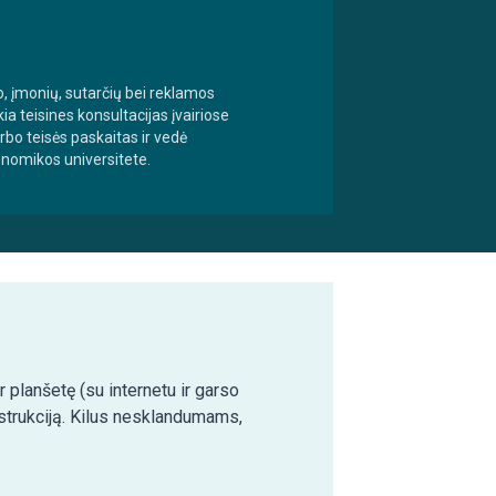
, įmonių, sutarčių bei reklamos
a teisines konsultacijas įvairiose
o teisės paskaitas ir vedė
onomikos universitete.
 planšetę (su internetu ir garso
nstrukciją. Kilus nesklandumams,