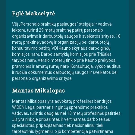
Eglė Makselytė
VšĮ „Personalo praktikų paslaugos“ steigėja ir vadovė,
lektorė, turinti 29 metų praktinę patirtį personalo
organizavimo ir darbuotojų saugos ir sveikatos srityse, 18
metų praktinę vadovų ir organizacijų bei darbuotojų
konsultavimo patirtį, VDI Kauno skyriaus darbo ginčų
komisijos narė, Darbo santykių komisijos prie Trišalės
tarybos narė, Verslo moterų tinklo prie Kauno prekybos,
pramonės ir amatų rūmų narė. Konsultuoja, vykdo auditus
ir ruošia dokumentus darbuotojų saugos ir sveikatos bei
personalo organizavimo srityse.
Mantas Mikalopas
Mantas Mikalopas yra advokatų profesinės bendrijos
WIDEN Legal partneris ir ginčų sprendimo praktikos
vadovas, turintis daugiau nei 13 metų profesinės patirties.
Jis yra rinkoje pripažintas ir vertinamas darbo teisės
specialistas, pripažįstamas tiek nacionaliniu, tiek
tarptautiniu lygmeniu, o jo kompetencija patvirtinama