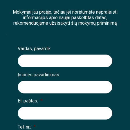
Mokymai jau praėjo, tačiau jei norėtumėte nepraleisti
informacijos apie naujai paskelbtas datas,
rekomenduojame užsisakyti šių mokymų priminimą
;
Vardas, pavardė:
Įmonės pavadinimas:
El. paštas:
*
Tel. nr.:
*