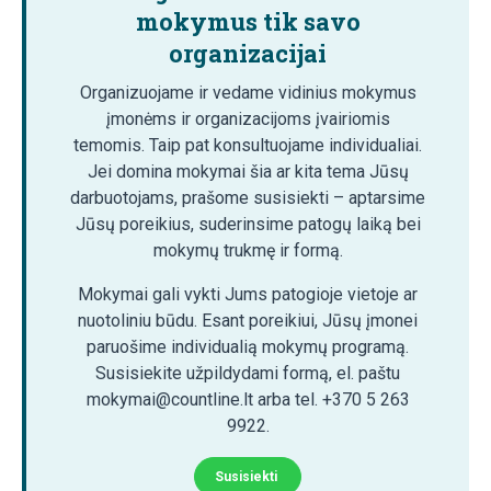
mokymus tik savo
organizacijai
Organizuojame ir vedame vidinius mokymus
įmonėms ir organizacijoms įvairiomis
temomis. Taip pat konsultuojame individualiai.
Jei domina mokymai šia ar kita tema Jūsų
darbuotojams, prašome susisiekti – aptarsime
Jūsų poreikius, suderinsime patogų laiką bei
mokymų trukmę ir formą.
Mokymai gali vykti Jums patogioje vietoje ar
nuotoliniu būdu. Esant poreikiui, Jūsų įmonei
paruošime individualią mokymų programą.
Susisiekite užpildydami formą, el. paštu
mokymai@countline.lt arba tel. +370 5 263
9922.
Susisiekti