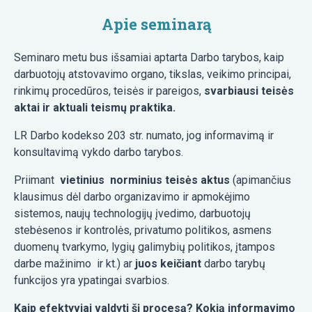
Apie seminarą
Seminaro metu bus išsamiai aptarta Darbo tarybos, kaip
darbuotojų atstovavimo organo, tikslas, veikimo principai,
rinkimų procedūros, teisės ir pareigos,
svarbiausi teisės
aktai ir aktuali teismų praktika.
LR Darbo kodekso 203 str. numato, jog informavimą ir
konsultavimą vykdo darbo tarybos.
Priimant
vietinius norminius teisės aktus
(apimančius
klausimus dėl darbo organizavimo ir apmokėjimo
sistemos, naujų technologijų įvedimo, darbuotojų
stebėsenos ir kontrolės, privatumo politikos, asmens
duomenų tvarkymo, lygių galimybių politikos, įtampos
darbe mažinimo ir kt.) ar
juos keičiant
darbo tarybų
funkcijos yra ypatingai svarbios.
Kaip efektyviai valdyti šį procesą? Kokią informavimo