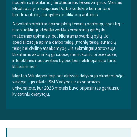
nuolatiniu įtraukimu į tarptautinius teisės žinynus. Mantas
Mikalopas yra naujausio Darbo kodekso komentaro
bendraautoris, daugybės
publikacijų
autorius.
Advokato praktika apima platų teisinių paslaugų spektrą –
nuo sudėtingų didelės vertės komercinių ginčų iki
mažesnės apimties, bet klientams svarbių bylų. Jo
specializacija apima darbo teisę, įmonių teisę, sutarčių
teisę bei civilinę atsakomybę. Jis sėkmingai atstovauja
klientams akcininkų ginčuose, nemokumo procesuose,
intelektinės nuosavybės bylose bei nekilnojamojo turto
klausimuose.
Mantas Mikalopas taip pat aktyviai dalyvauja akademinėje
veikloje – jis dėsto ISM Vadybos ir ekonomikos
universitete, kur 2023 metais buvo pripažintas geriausiu
kviestiniu dėstytoju.