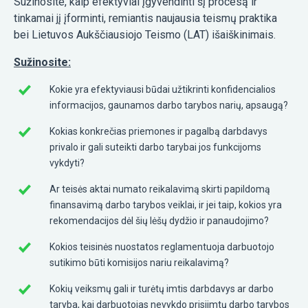
Sužinosite, kaip efektyviai įgyvendinti šį procesą ir
tinkamai jį įforminti, remiantis naujausia teismų praktika
bei Lietuvos Aukščiausiojo Teismo (LAT) išaiškinimais.
Sužinosite:
Kokie yra efektyviausi būdai užtikrinti konfidencialios
informacijos, gaunamos darbo tarybos narių, apsaugą?
Kokias konkrečias priemones ir pagalbą darbdavys
privalo ir gali suteikti darbo tarybai jos funkcijoms
vykdyti?
Ar teisės aktai numato reikalavimą skirti papildomą
finansavimą darbo tarybos veiklai, ir jei taip, kokios yra
rekomendacijos dėl šių lėšų dydžio ir panaudojimo?
Kokios teisinės nuostatos reglamentuoja darbuotojo
sutikimo būti komisijos nariu reikalavimą?
Kokių veiksmų gali ir turėtų imtis darbdavys ar darbo
taryba, kai darbuotojas nevykdo prisiimtų darbo tarybos