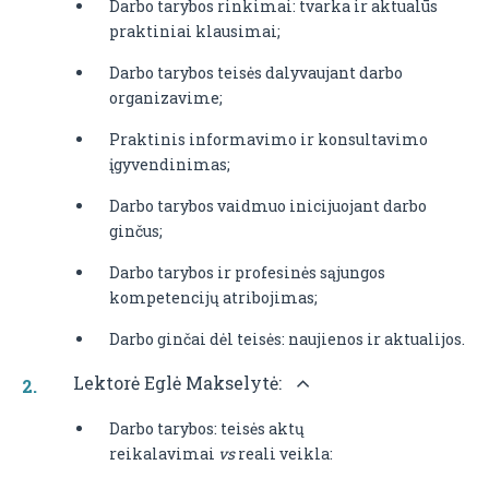
Darbo tarybos rinkimai: tvarka ir aktualūs
praktiniai klausimai;
Darbo tarybos teisės dalyvaujant darbo
organizavime;
Praktinis informavimo ir konsultavimo
įgyvendinimas;
Darbo tarybos vaidmuo inicijuojant darbo
ginčus;
Darbo tarybos ir profesinės sąjungos
kompetencijų atribojimas;
Darbo ginčai dėl teisės: naujienos ir aktualijos.
Lektorė Eglė Makselytė:
Darbo tarybos: teisės aktų
reikalavimai
vs
reali veikla: