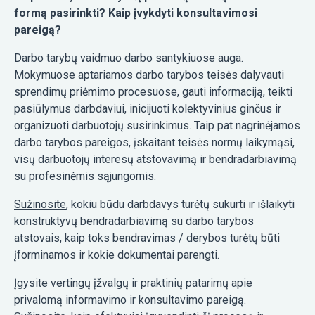
formą pasirinkti?
Kaip įvykdyti konsultavimosi
pareigą?
Darbo tarybų vaidmuo darbo santykiuose auga.
Mokymuose aptariamos darbo tarybos teisės dalyvauti
sprendimų priėmimo procesuose, gauti informaciją, teikti
pasiūlymus darbdaviui, inicijuoti kolektyvinius ginčus ir
organizuoti darbuotojų susirinkimus. Taip pat nagrinėjamos
darbo tarybos pareigos, įskaitant teisės normų laikymąsi,
visų darbuotojų interesų atstovavimą ir bendradarbiavimą
su profesinėmis sąjungomis.
Sužinosite
, kokiu būdu darbdavys turėtų sukurti ir išlaikyti
konstruktyvų bendradarbiavimą su darbo tarybos
atstovais, kaip toks bendravimas / derybos turėtų būti
įforminamos ir kokie dokumentai parengti.
Įgysite
vertingų įžvalgų ir praktinių patarimų apie
privalomą informavimo ir konsultavimo pareigą.