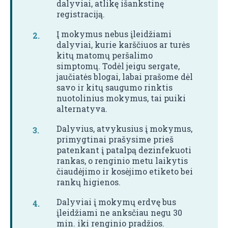
dalyviai, atlikę išankstinę
registraciją.
Į mokymus nebus įleidžiami
dalyviai, kurie karščiuos ar turės
kitų matomų peršalimo
simptomų. Todėl jeigu sergate,
jaučiatės blogai, labai prašome dėl
savo ir kitų saugumo rinktis
nuotolinius mokymus, tai puiki
alternatyva.
Dalyvius, atvykusius į mokymus,
primygtinai prašysime prieš
patenkant į patalpą dezinfekuoti
rankas, o renginio metu laikytis
čiaudėjimo ir kosėjimo etiketo bei
rankų higienos.
Dalyviai į mokymų erdvę bus
įleidžiami ne anksčiau negu 30
min. iki renginio pradžios.