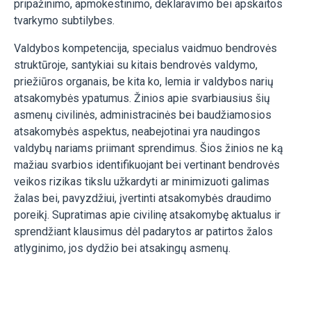
pripažinimo, apmokestinimo, deklaravimo bei apskaitos
tvarkymo subtilybes.
Valdybos kompetencija, specialus vaidmuo bendrovės
struktūroje, santykiai su kitais bendrovės valdymo,
priežiūros organais, be kita ko, lemia ir valdybos narių
atsakomybės ypatumus. Žinios apie svarbiausius šių
asmenų civilinės, administracinės bei baudžiamosios
atsakomybės aspektus, neabejotinai yra naudingos
valdybų nariams priimant sprendimus. Šios žinios ne ką
mažiau svarbios identifikuojant bei vertinant bendrovės
veikos rizikas tikslu užkardyti ar minimizuoti galimas
žalas bei, pavyzdžiui, įvertinti atsakomybės draudimo
poreikį. Supratimas apie civilinę atsakomybę aktualus ir
sprendžiant klausimus dėl padarytos ar patirtos žalos
atlyginimo, jos dydžio bei atsakingų asmenų.