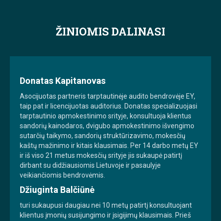
ŽINIOMIS DALINASI
Donatas Kapitanovas
Asocijuotas partneris tarptautinėje audito bendrovėje EY,
taip pat ir licencijuotas auditorius. Donatas specializuojasi
tarptautinio apmokestinimo srityje, konsultuoja klientus
sandorių kainodaros, dvigubo apmokestinimo išvengimo
sutarčių taikymo, sandorių struktūrizavimo, mokesčių
kaštų mažinimo ir kitais klausimais. Per 14 darbo metų EY
ir iš viso 21 metus mokesčių srityje jis sukaupė patirtį
dirbant su didžiausiomis Lietuvoje ir pasaulyje
veikiančiomis bendrovėmis.
Džiuginta Balčiūnė
turi sukaupusi daugiau nei 10 metų patirtį konsultuojant
klientus įmonių susijungimo ir įsigijimų klausimais. Prieš