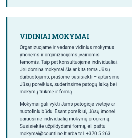
VIDINIAI MOKYMAI
Organizuojame ir vedame vidinius mokymus
įmonėms ir organizacijoms įvairiomis
temomis. Taip pat konsultuojame individualiai.
Jei domina mokymai šia ar kita tema Jūsų
darbuotojams, prašome susisiekti – aptarsime
Jūsų poreikius, suderinsime patogų laiką bei
mokymų trukmę ir formą.
Mokymai gali vykti Jums patogioje vietoje ar
nuotoliniu būdu. Esant poreikiui, Jūsų įmonei
paruošime individualią mokymų programą.
Susisiekite užpildydami formą, el. paštu
mokymai@countline.lt arba tel. +370 5 263