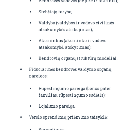
Bendrovės vadovas (de jure ir faktinis);
Stebėtojų taryba;
Valdyba (valdybos ir vadovo civilinės
atsakomybės atribojimas);
Akcininkas (akcininko ir vadovo
atsakomybė, atskyrimas);
Bendrovių organų struktūrų modeliai.
Fiduciarinės bendrovės valdymo organų
pareigos:
Rūpestingumo pareiga (bonus pater
familias, rūpestingumo sudėtis);
Lojalumo pareiga.
Verslo sprendimų priėmimo taisyklė:
Sprendimas;