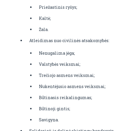
Priežastinis ryšys;
Kaltė;
Žala.
Atleidimas nuo civilinės atsakomybės:
Nenugalima jėga;
Valstybės veiksmai;
Trečiojo asmens veiksmai;
Nukentėjusio asmens veiksmai;
Būtinasis reikalingumas;
Būtinoji gintis;
Savigyna.
Solidarioji ir dalinė skirtingų bendrovės