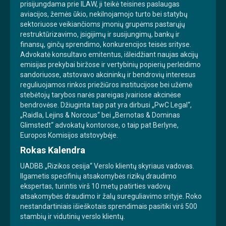
prisijungdama prie ILAW, ji teikė teisines paslaugas
aviacijos, žemės ūkio, nekilnojamojo turto bei statybų
sektoriuose veikiančioms įmonių grupėms pastarųjų
restruktūrizavimo, įsigijimų ir susijungimų, bankų ir
finansų, ginčų sprendimo, konkurencijos teisės srityse.
Advokatė konsultavo emitentus, išleidžiant naujas akcijų
emisijas prekybai biržose ir vertybinių popierių perleidimo
sandoriuose, atstovavo akcininkų ir bendrovių interesus
reguliuojamos rinkos priežiūros institucijose bei užėmė
stebėtojų tarybos narės pareigas įvairiose akcinėse
bendrovėse. Džiuginta taip pat yra dirbusi „PwC Legal“,
„Raidla, Lejins & Norcous“ bei „Bernotas & Dominas
Glimstedt“ advokatų kontorose, o taip pat Berlyne,
Europos Komisijos atstovybėje.
Rokas Kalendra
UADBB „Rizikos cesija“ Verslo klientų skyriaus vadovas.
Ilgametis specifinių atsakomybės rizikų draudimo
ekspertas, turintis virš 10 metų patirties vadovų
atsakomybės draudimo ir žalų sureguliavimo srityje. Roko
nestandartiniais išieškotais sprendimais pasitiki virš 500
stambių ir vidutinių verslo klientų.