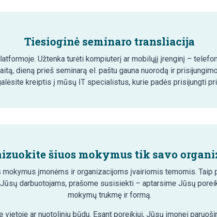
Tiesioginė seminaro transliacija
tformoje. Užtenka turėti kompiuterį ar mobilųjį įrenginį – telefon
aitą, dieną prieš seminarą el. paštu gauna nuorodą ir prisijungim
lėsite kreiptis į mūsų IT specialistus, kurie padės prisijungti pr
izuokite šiuos mokymus tik savo organiz
 mokymus įmonėms ir organizacijoms įvairiomis temomis. Taip pa
 Jūsų darbuotojams, prašome susisiekti – aptarsime Jūsų poreik
mokymų trukmę ir formą.
 vietoje ar nuotoliniu būdu. Esant poreikiui, Jūsų įmonei paruo