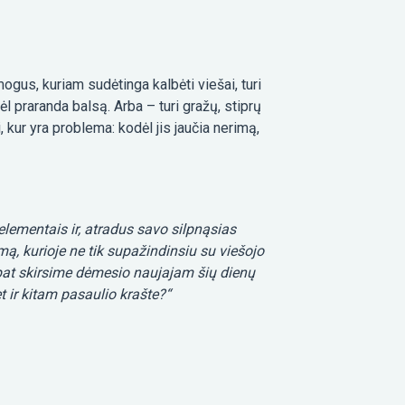
ogus, kuriam sudėtinga kalbėti viešai, turi
l praranda balsą. Arba – turi gražų, stiprų
 kur yra problema: kodėl jis jaučia nerimą,
elementais ir, atradus savo silpnąsias
, kurioje ne tik supažindinsiu su viešojo
ip pat skirsime dėmesio naujajam šių dienų
t ir kitam pasaulio krašte?“