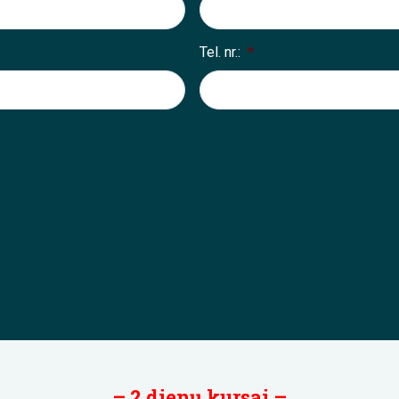
Tel. nr.:
*
– 2 dienų kursai –