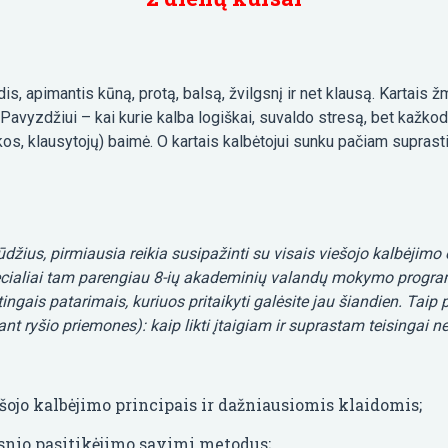
s, apimantis kūną, protą, balsą, žvilgsnį ir net klausą. Kartais žm
Pavyzdžiui – kai kurie kalba logiškai, suvaldo stresą, bet kažkodė
kos, klausytojų) baimė. O kartais kalbėtojui sunku pačiam suprasti,
ūdžius, pirmiausia reikia susipažinti su visais viešojo kalbėjimo 
ecialiai tam parengiau 8-ių akademinių valandų mokymo programą
rtingais patarimais, kuriuos pritaikyti galėsite jau šiandien. Ta
nt ryšio priemones): kaip likti įtaigiam ir suprastam teisingai ne
ešojo kalbėjimo principais ir dažniausiomis klaidomis;
esnio pasitikėjimo savimi metodus;