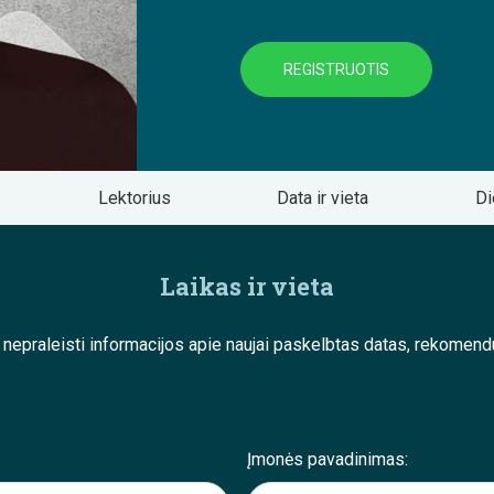
REGISTRUOTIS
Lektorius
Data ir vieta
Di
Laikas ir vieta
e nepraleisti informacijos apie naujai paskelbtas datas, rekom
Įmonės pavadinimas: