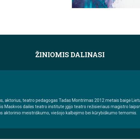
ŽINIOMIS DALINASI
rius, aktorius, teatro pedagogas Tadas Montrimas 2012 metais baigė Lie
s Maskvos dailės teatro institute įgijo teatro režisieriaus magistro laip
us aktorinio meistriškumo, viešojo kalbėjimo bei kūrybiškumo temomis.