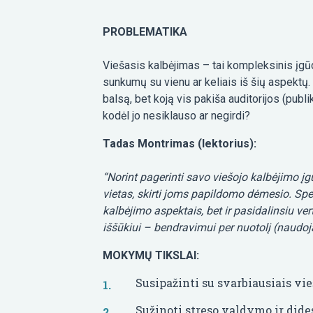
PROBLEMATIKA
Viešasis kalbėjimas – tai kompleksinis įgūdi
sunkumų su vienu ar keliais iš šių aspektų. 
balsą, bet koją vis pakiša auditorijos (publi
kodėl jo nesiklauso ar negirdi?
Tadas Montrimas (lektorius):
“Norint pagerinti savo viešojo kalbėjimo įg
vietas, skirti joms papildomo dėmesio. Sp
kalbėjimo aspektais, bet ir pasidalinsiu ve
iššūkiui – bendravimui per nuotolį (naudoja
MOKYMŲ TIKSLAI:
Susipažinti su svarbiausiais vi
Sužinoti streso valdymo ir did