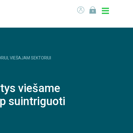
0
RIUI, VIEŠAJAM SEKTORIUI
ptys viešame
p suintriguoti