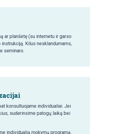
ą ar planšetę (su internetu ir garso
o instrukciją. Kilus nesklandumams,
ie seminaro.
acijai
t konsultuojame individualiai. Jei
ius, suderinsime patogų laiką bei
šime individualią mokymų programą.