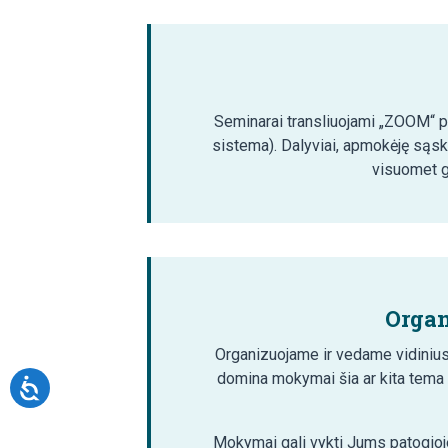
Seminarai transliuojami „ZOOM“ pla
sistema). Dalyviai, apmokėję sąsk
visuomet ga
Organ
Organizuojame ir vedame vidinius
domina mokymai šia ar kita tema
Mokymai gali vykti Jums patogioje