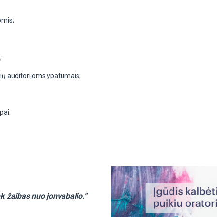
omis;
;
nių auditorijoms ypatumais;
pai.
iek žaibas nuo jonvabalio.“