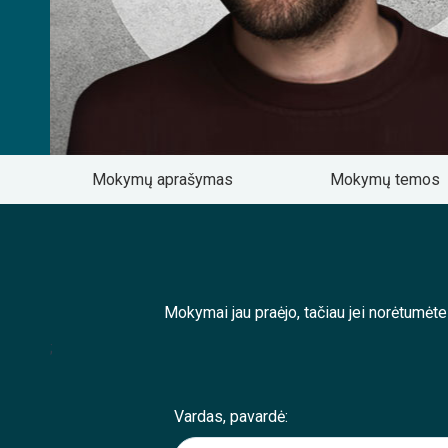
Mokymų aprašymas
Mokymų temos
Mokymai jau praėjo, tačiau jei norėtumėt
;
Vardas, pavardė: