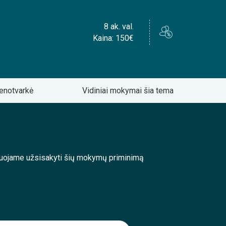
8 ak. val.
Kaina: 150€
enotvarkė
Vidiniai mokymai šia tema
enduojame užsisakyti šių mokymų priminimą