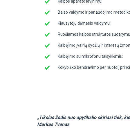
Kalbos aparato lavinimu;
Balso valdymo ir panaudojimo metodik
Klausytojų dėmesio valdymu;
Ruošiamos kalbos struktūros sudarymu
Kalbėjimo įvairių dydžių ir interesų žmo
Kalbėjimo su mikrofonu taisyklėmis;
Kokybiško bendravimo per nuotolį princi
„Tikslus žodis nuo apytikslio skiriasi tiek, k
Markas Tvenas