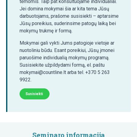
temomis. Taip pat konsultuojame individualiai.
Jei domina mokymai šia ar kita tema Jūsų
darbuotojams, prašome susisiekti – aptarsime
Jūsų poreikius, suderinsime patogų laiką bei
mokymų trukmę ir formą.
Mokymai gali vykti Jums patogioje vietoje ar
nuotoliniu būdu. Esant poreikiui, Jūsų įmonei
paruošime individualią mokymų programą.
Susisiekite užpildydami formą, el. paštu
mokymai@countline.lt arba tel. +370 5 263
9922.
Susisiekti
Seminaro informacija