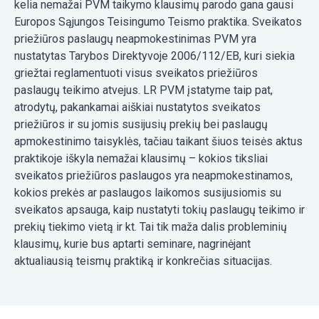
kelia nemažai PVM taikymo klausimų parodo gana gausi
Europos Sąjungos Teisingumo Teismo praktika. Sveikatos
priežiūros paslaugų neapmokestinimas PVM yra
nustatytas Tarybos Direktyvoje 2006/112/EB, kuri siekia
griežtai reglamentuoti visus sveikatos priežiūros
paslaugų teikimo atvejus. LR PVM įstatyme taip pat,
atrodytų, pakankamai aiškiai nustatytos sveikatos
priežiūros ir su jomis susijusių prekių bei paslaugų
apmokestinimo taisyklės, tačiau taikant šiuos teisės aktus
praktikoje iškyla nemažai klausimų – kokios tiksliai
sveikatos priežiūros paslaugos yra neapmokestinamos,
kokios prekės ar paslaugos laikomos susijusiomis su
sveikatos apsauga, kaip nustatyti tokių paslaugų teikimo ir
prekių tiekimo vietą ir kt. Tai tik maža dalis probleminių
klausimų, kurie bus aptarti seminare, nagrinėjant
aktualiausią teismų praktiką ir konkrečias situacijas.