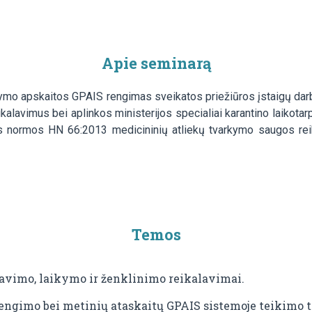
Apie seminarą
idarymo apskaitos GPAIS rengimas sveikatos priežiūros įstaigų da
alavimus bei aplinkos ministerijos specialiai karantino laikota
s normos HN 66:2013 medicininių atliekų tvarkymo saugos reik
Temos
iavimo, laikymo ir ženklinimo reikalavimai.
engimo bei metinių ataskaitų GPAIS sistemoje teikimo t