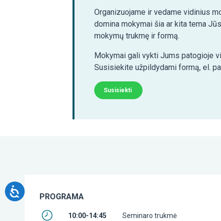
Organizuojame ir vedame vidinius mo
domina mokymai šia ar kita tema Jūs
mokymų trukmę ir formą.
Mokymai gali vykti Jums patogioje vi
Susisiekite užpildydami formą, el. p
Susisiekti
PROGRAMA
10:00-14:45
Seminaro trukmė