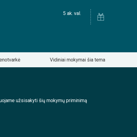
5 ak. val.
enotvarkė
Vidiniai mokymai šia tema
enduojame užsisakyti šių mokymų priminimą