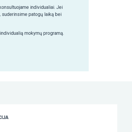
nsultuojame individualiai. Jei
 suderinsime patogų laiką bei
e individualią mokymų programą.
IJA