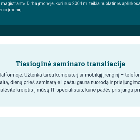
 magistrantė. Dirba įmonėje, kuri nuo 2004 m. teikia nuolatinės aplink
enio įmonių.
Tiesioginė seminaro transliacija
tformoje. Užtenka turėti kompiuterį ar mobilųjį įrenginį – telefon
aitą, dieną prieš seminarą el. paštu gauna nuorodą ir prisijungim
lėsite kreiptis į mūsų IT specialistus, kurie padės prisijungti pr