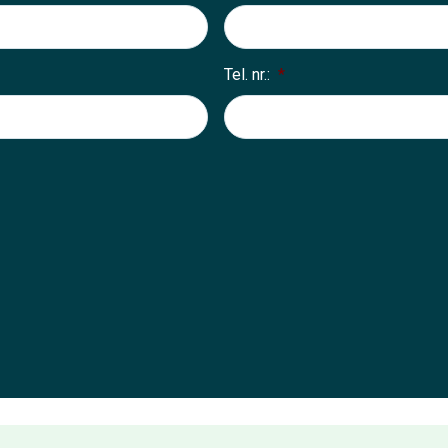
Tel. nr.:
*