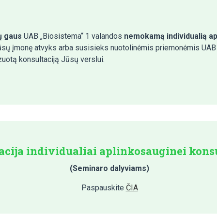
ų gaus
UAB „Biosistema“ 1 valandos
nemokamą individualią ap
 Jūsų įmonę atvyks arba susisieks nuotolinėmis priemonėmis UAB
izuotą konsultaciją Jūsų verslui.
acija individualiai aplinkosauginei konsu
(Seminaro dalyviams)
Paspauskite
ČIA