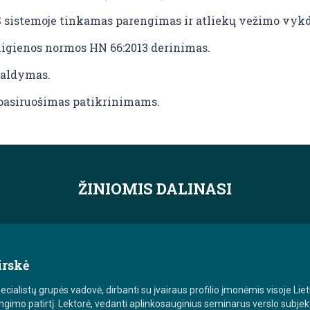
S sistemoje tinkamas parengimas ir atliekų vežimo vyk
higienos normos HN 66:2013 derinimas.
valdymas.
pasiruošimas patikrinimams.
ŽINIOMIS DALINASI
irskė
ialistų grupės vadovė, dirbanti su įvairaus profilio įmonėmis visoje Liet
imo patirtį. Lektorė, vedanti aplinkosauginius seminarus verslo subjekt