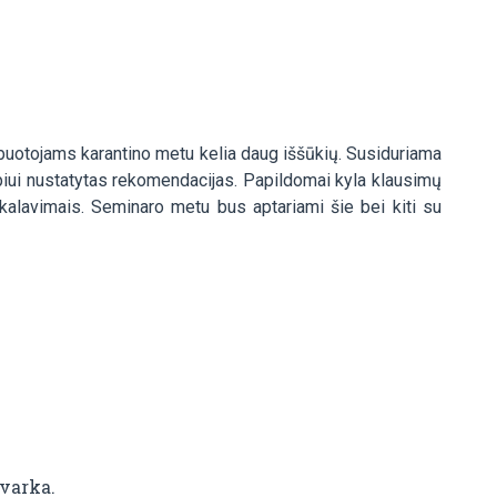
rbuotojams karantino metu kelia daug iššūkių. Susiduriama
rpiui nustatytas rekomendacijas. Papildomai kyla klausimų
alavimais. Seminaro metu bus aptariami šie bei kiti su
varka.