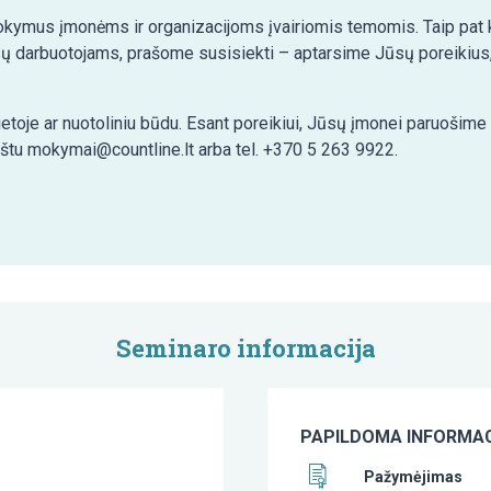
kymus įmonėms ir organizacijoms įvairiomis temomis. Taip pat ko
ų darbuotojams, prašome susisiekti – aptarsime Jūsų poreikius,
etoje ar nuotoliniu būdu. Esant poreikiui, Jūsų įmonei paruošim
aštu mokymai@countline.lt arba tel. +370 5 263 9922.
Seminaro informacija
PAPILDOMA INFORMAC
Pažymėjimas