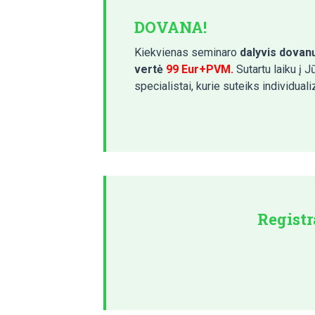
DOVANA!
Kiekvienas seminaro
dalyvis dovan
vertė
99 Eur+PVM.
Sutartu laiku į
specialistai, kurie suteiks individual
Registr