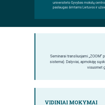
universiteto Gyvybės mokslų centro
paslaugas šimtams Lietuvos ir užsi
Seminarai transliuojami „ZOOM“ pla
sistema). Dalyviai, apmokėję sąsk
visuomet ga
VIDINIAI MOKYMAI