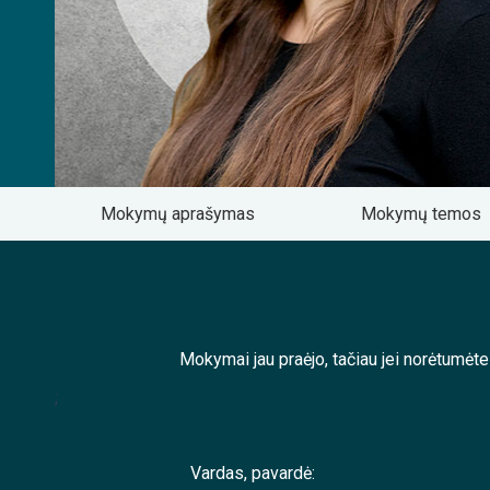
Mokymų aprašymas
Mokymų temos
Mokymai jau praėjo, tačiau jei norėtumėt
;
Vardas, pavardė: