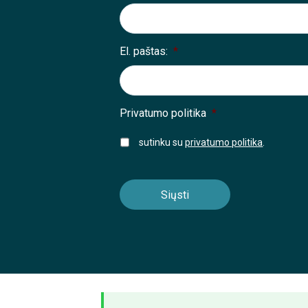
El. paštas:
*
Privatumo politika
*
sutinku su
privatumo politika
.