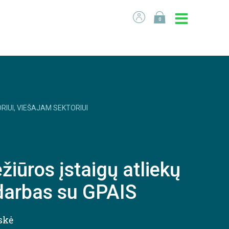
0
RIUI, VIEŠAJAM SEKTORIUI
žiūros įstaigų atliekų
 darbas su GPAIS
skė