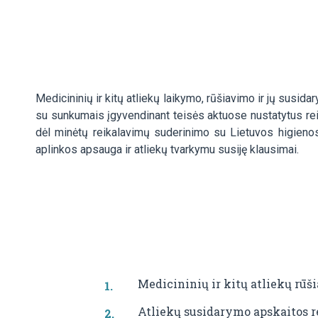
Medicininių ir kitų atliekų laikymo, rūšiavimo ir jų sus
su sunkumais įgyvendinant teisės aktuose nustatytus reik
dėl minėtų reikalavimų suderinimo su Lietuvos higieno
aplinkos apsauga ir atliekų tvarkymu susiję klausimai.
Medicininių ir kitų atliekų rūš
Atliekų susidarymo apskaitos r