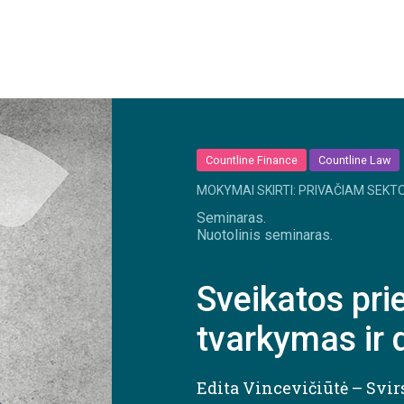
Countline Finance
Countline Law
MOKYMAI SKIRTI: PRIVAČIAM SEKTO
Seminaras.
Nuotolinis seminaras.
Sveikatos prie
tvarkymas ir
Edita Vincevičiūtė – Svir