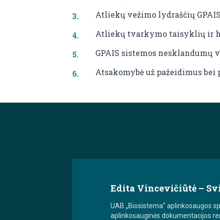
Atliekų vežimo lydraščių GPAI
Atliekų tvarkymo taisyklių ir 
GPAIS sistemos nesklandumų 
Atsakomybė už pažeidimus bei 
Edita Vincevičiūtė – Sv
UAB „Biosistema“ aplinkosaugos spec
aplinkosauginės dokumentacijos reng