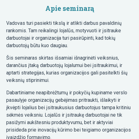
Apie seminarą
Vadovas turi pasiekti tikslą ir atlikti darbus pavaldinių
rankomis. Tam reikalingi lojalūs, motyvuoti ir įsitrauke
darbuotojai ir organizacija turi pasirūpinti, kad tokių
darbuotojų būtu kuo daugiau.
Šis seminaras skirtas išsamiai išnagrinėti veiksnius,
darančius įtaką darbuotojų lojalumui bei įsitraukimui, ir
aptarti strategijas, kurias organizacijos gali pasitelkti šių
veiksnių stiprinimui.
Dabartiniame neapibrėžtumų ir pokyčių kupiname verslo
pasaulyje organizacijų gebėjimas pritraukti, išlaikyti ir
įkvėpti lojalius bei įsitraukusius darbuotojus tampa kritiniu
sėkmės veiksniu. Lojalūs ir įsitraukę darbuotojai ne tik
pasižymi aukštesniu produktyvumu, bet ir aktyviai
prisideda prie inovacijų kūrimo bei teigiamo organizacijos
įvaizdžio formavimo.