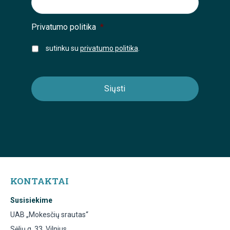
Privatumo politika
*
sutinku su
privatumo politika
.
KONTAKTAI
Susisiekime
UAB „Mokesčių srautas“
Sėlių g. 33, Vilnius