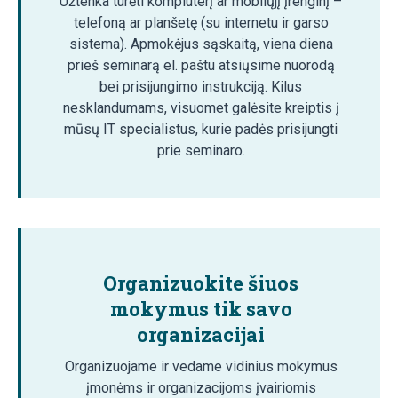
Užtenka turėti kompiuterį ar mobilųjį įrenginį –
telefoną ar planšetę (su internetu ir garso
sistema). Apmokėjus sąskaitą, viena diena
prieš seminarą el. paštu atsiųsime nuorodą
bei prisijungimo instrukciją. Kilus
nesklandumams, visuomet galėsite kreiptis į
mūsų IT specialistus, kurie padės prisijungti
prie seminaro.
Organizuokite šiuos
mokymus tik savo
organizacijai
Organizuojame ir vedame vidinius mokymus
įmonėms ir organizacijoms įvairiomis