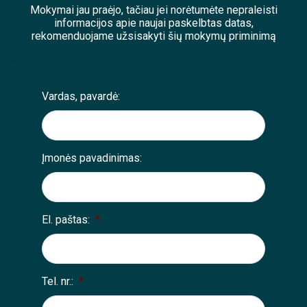
Mokymai jau praėjo, tačiau jei norėtumėte nepraleisti
informacijos apie naujai paskelbtas datas,
rekomenduojame užsisakyti šių mokymų priminimą
;
Vardas, pavardė:
Įmonės pavadinimas:
El. paštas:
*
Tel. nr.:
*