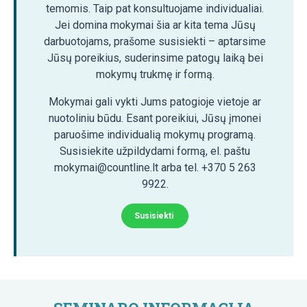
temomis. Taip pat konsultuojame individualiai.
Jei domina mokymai šia ar kita tema Jūsų
darbuotojams, prašome susisiekti – aptarsime
Jūsų poreikius, suderinsime patogų laiką bei
mokymų trukmę ir formą.
Mokymai gali vykti Jums patogioje vietoje ar
nuotoliniu būdu. Esant poreikiui, Jūsų įmonei
paruošime individualią mokymų programą.
Susisiekite užpildydami formą, el. paštu
mokymai@countline.lt arba tel. +370 5 263
9922.
Susisiekti