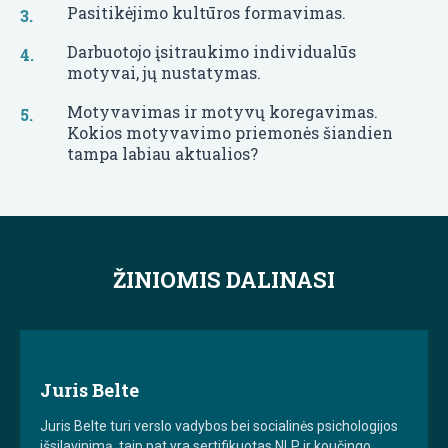
Pasitikėjimo kultūros formavimas.
Darbuotojo įsitraukimo individualūs
motyvai, jų nustatymas.
Motyvavimas ir motyvų koregavimas.
Kokios motyvavimo priemonės šiandien
tampa labiau aktualios?
ŽINIOMIS DALINASI
Juris Belte
Juris Belte turi verslo vadybos bei socialinės psichologijos
išsilavinimą, taip pat yra sertifikuotas NLP ir koučingo