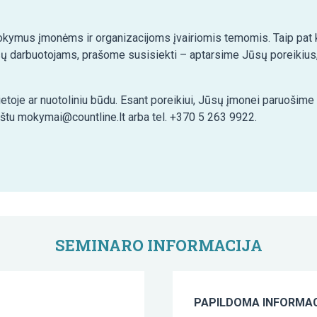
kymus įmonėms ir organizacijoms įvairiomis temomis. Taip pat ko
ų darbuotojams, prašome susisiekti – aptarsime Jūsų poreikius,
etoje ar nuotoliniu būdu. Esant poreikiui, Jūsų įmonei paruošim
aštu mokymai@countline.lt arba tel. +370 5 263 9922.
SEMINARO INFORMACIJA
PAPILDOMA INFORMAC