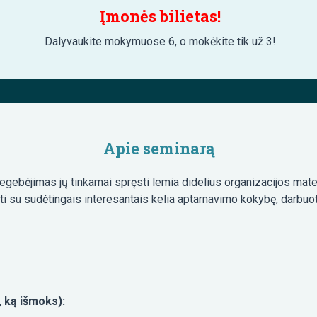
Įmonės bilietas!
Dalyvaukite mokymuose 6, o mokėkite tik už 3!
Apie seminarą
 negebėjimas jų tinkamai spręsti lemia didelius organizacijos mater
bti su sudėtingais interesantais kelia aptarnavimo kokybę, darbuo
 ką išmoks):