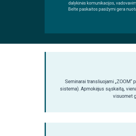
dalykinės komunikacijos, vadovavim
Belte paskaitos pasižymi gera nuota
Seminarai transliuojami „ZOOM“ pla
sistema). Apmokėjus sąskaitą, viena
visuomet ga