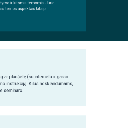
dymo ir kitomis temomis. Jurio
is temos aspektais kitaip.
ą ar planšetę (su internetu ir garso
imo instrukciją. Kilus nesklandumams,
ie seminaro.