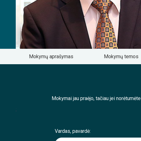
Mokymų aprašymas
Mokymų temos
Mokymai jau praėjo, tačiau jei norėtumėt
;
Vardas, pavardė: