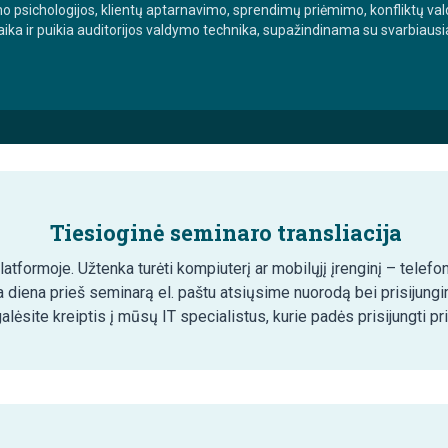
o psichologijos, klientų aptarnavimo, sprendimų priėmimo, konfliktų val
ika ir puikia auditorijos valdymo technika, supažindinama su svarbiausia
Tiesioginė seminaro transliacija
tformoje. Užtenka turėti kompiuterį ar mobilųjį įrenginį – telefon
 diena prieš seminarą el. paštu atsiųsime nuorodą bei prisijung
lėsite kreiptis į mūsų IT specialistus, kurie padės prisijungti pr