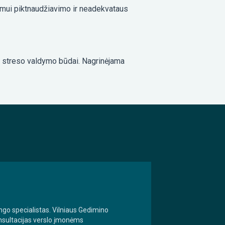
udimui piktnaudžiavimo ir neadekvataus
ir streso valdymo būdai. Nagrinėjama
čingo specialistas. Vilniaus Gedimino
onsultacijas verslo įmonėms