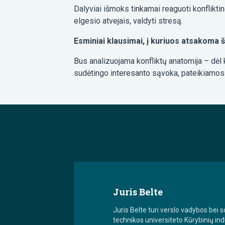
Dalyviai išmoks tinkamai reaguoti konflikti
elgesio atvejais, valdyti stresą.
Esminiai klausimai, į kuriuos atsakoma
Bus analizuojama konfliktų anatomija – dėl 
sudėtingo interesanto sąvoka, pateikiamos r
Juris Belte
Juris Belte turi verslo vadybos bei s
technikos universiteto Kūrybinių ind