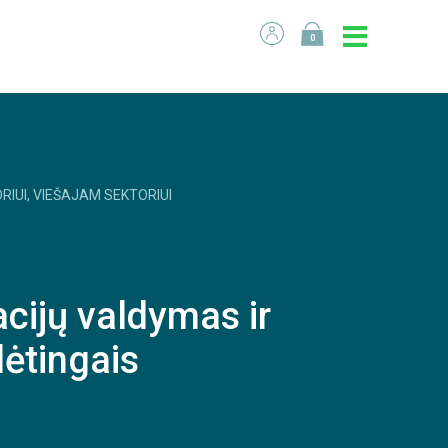
0
RIUI, VIEŠAJAM SEKTORIUI
acijų valdymas ir
ėtingais