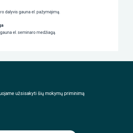
ro dalyvis gauna el. pažymėjimą.
ga
s gauna el. seminaro medžiagą.
enduojame užsisakyti šių mokymų priminimą