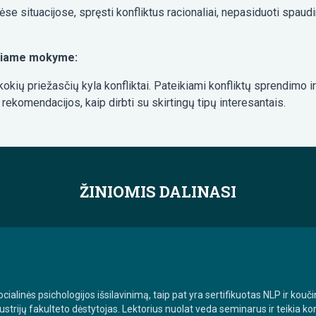
nėse situacijose, spręsti konfliktus racionaliai, nepasiduoti spa
 šiame mokyme:
kokių priežasčių kyla konfliktai. Pateikiami konfliktų sprendimo 
ekomendacijos, kaip dirbti su skirtingų tipų interesantais.
ŽINIOMIS DALINASI
ocialinės psichologijos išsilavinimą, taip pat yra sertifikuotas NLP ir kou
ustrijų fakulteto dėstytojas. Lektorius nuolat veda seminarus ir teikia k