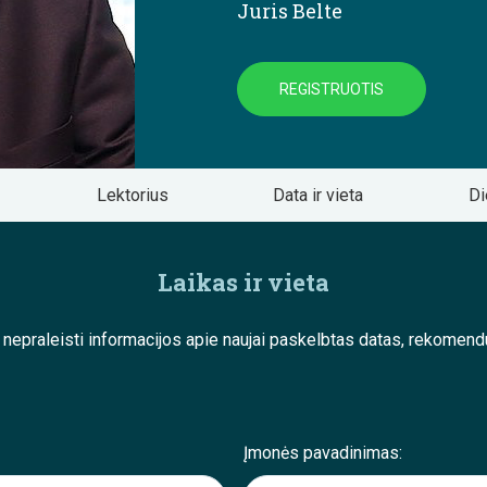
Juris Belte
REGISTRUOTIS
Lektorius
Data ir vieta
Di
Laikas ir vieta
e nepraleisti informacijos apie naujai paskelbtas datas, rekom
Įmonės pavadinimas: