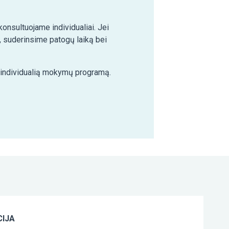
nsultuojame individualiai. Jei
 suderinsime patogų laiką bei
e individualią mokymų programą.
IJA