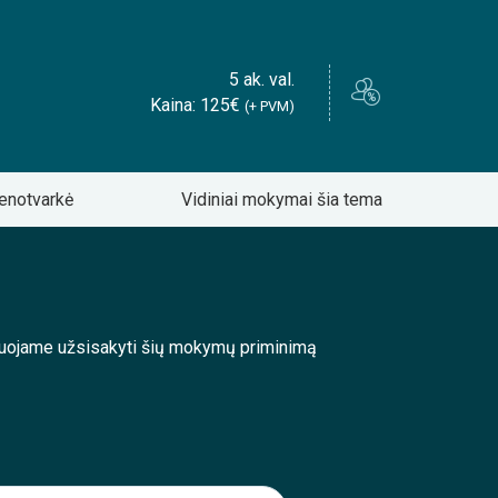
5 ak. val.
Kaina: 125€
(+ PVM)
enotvarkė
Vidiniai mokymai šia tema
enduojame užsisakyti šių mokymų priminimą