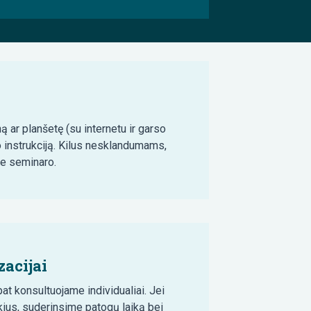
ą ar planšetę (su internetu ir garso
o instrukciją. Kilus nesklandumams,
ie seminaro.
acijai
t konsultuojame individualiai. Jei
ius, suderinsime patogų laiką bei