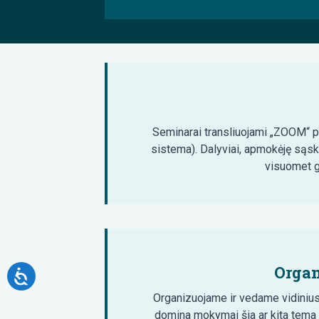
Seminarai transliuojami „ZOOM“ pla
sistema). Dalyviai, apmokėję sąsk
visuomet ga
Organ
Organizuojame ir vedame vidinius
domina mokymai šia ar kita tema