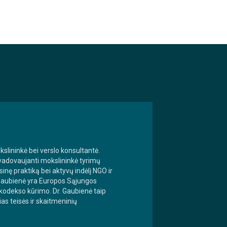
kslininkė bei verslo konsultantė.
a vadovaujanti mokslininkė tyrimų
inę praktiką bei aktyvų indėlį NGO ir
 Gaubienė yra Europos Sąjungos
s kodekso kūrimo. Dr. Gaubienė taip
ias teisės ir skaitmeninių