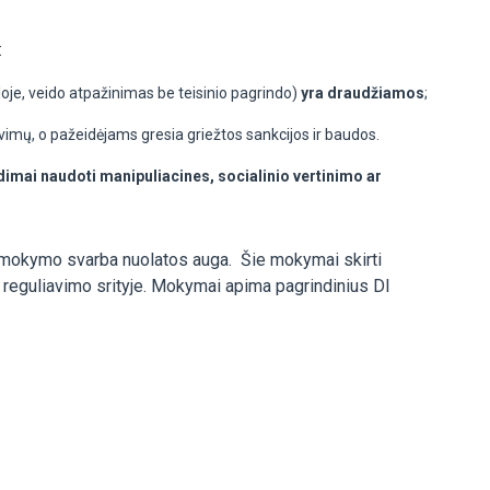
:
je, veido atpažinimas be teisinio pagrindo)
yra draudžiamos
;
lavimų, o pažeidėjams gresia griežtos sankcijos ir baudos.
udimai naudoti manipuliacines, socialinio vertinimo ar
apmokymo svarba nuolatos auga. Šie mokymai skirti
I) reguliavimo srityje. Mokymai apima pagrindinius DI