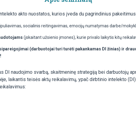
ntelekto akto nuostatos, kurios įveda du pagrindinius pakeitimus
ipuliavimas, socialinis reitingavimas, emocijų numatymas darbe/mokyklo
naudotojams
(įskaitant užsienio įmones), kurie privalo laikytis kitų reika
sipareigojimai (darbuotojai turi turėti pakankamas DI žinias) ir dra
!
us DI naudojimo svarbą, skaitmeninę strategiją bei darbuotojų 
e, laikantis teisės aktų reikalavimų, ypač dirbtinio intelekto (D
reikalavimus: