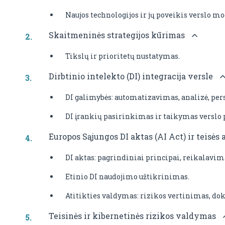
Naujos technologijos ir jų poveikis verslo m
Skaitmeninės strategijos kūrimas
Tikslų ir prioritetų nustatymas.
Dirbtinio intelekto (DI) integracija versle
DI galimybės: automatizavimas, analizė, pe
DI įrankių pasirinkimas ir taikymas verslo 
Europos Sąjungos DI aktas (AI Act) ir teisės
DI aktas: pagrindiniai principai, reikalavimai
Etinio DI naudojimo užtikrinimas.
Atitikties valdymas: rizikos vertinimas, dok
Teisinės ir kibernetinės rizikos valdymas