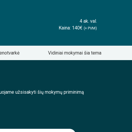
4 ak. val.
Kaina: 140€
(+ PVM)
enotvarkė
Vidiniai mokymai šia tema
enduojame užsisakyti šių mokymų priminimą