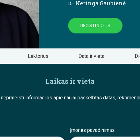
Neringa Gaubienė
Dr.
REGISTRUOTIS
Lektorius
Data ir vieta
Di
Laikas ir vieta
e nepraleisti informacijos apie naujai paskelbtas datas, rekom
Įmonės pavadinimas: