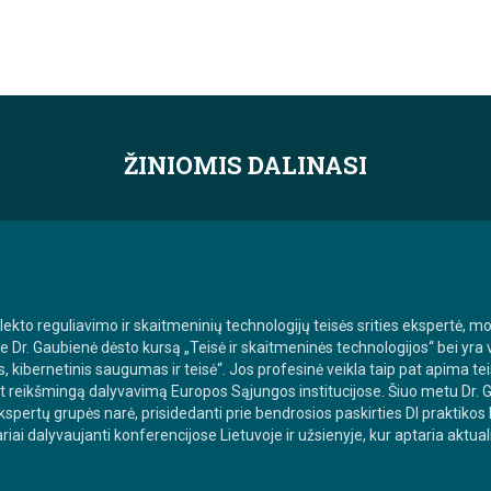
ŽINIOMIS DALINASI
elekto reguliavimo ir skaitmeninių technologijų teisės srities ekspertė, mo
te Dr. Gaubienė dėsto kursą „Teisė ir skaitmeninės technologijos“ bei yr
 kibernetinis saugumas ir teisė“. Jos profesinė veikla taip pat apima teis
ant reikšmingą dalyvavimą Europos Sąjungos institucijose. Šiuo metu Dr.
ekspertų grupės narė, prisidedanti prie bendrosios paskirties DI praktiko
iai dalyvaujanti konferencijose Lietuvoje ir užsienyje, kur aptaria aktual