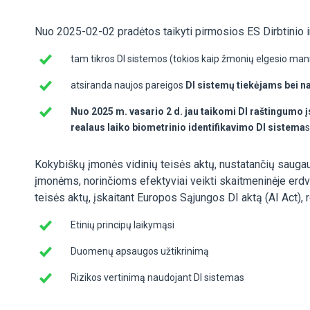
Nuo 2025-02-02 pradėtos taikyti pirmosios ES Dirbtinio i
tam tikros DI sistemos (tokios kaip žmonių elgesio man
atsiranda naujos pareigos
DI sistemų tiekėjams bei 
Nuo 2025 m. vasario 2 d. jau taikomi DI raštingumo į
realaus laiko biometrinio identifikavimo DI sistema
s
Kokybiškų įmonės vidinių teisės aktų, nustatančių sauga
įmonėms, norinčioms efektyviai veikti skaitmeninėje erdvėj
teisės aktų, įskaitant Europos Sąjungos DI aktą (AI Act), 
Etinių principų laikymąsi
Duomenų apsaugos užtikrinimą
Rizikos vertinimą naudojant DI sistemas