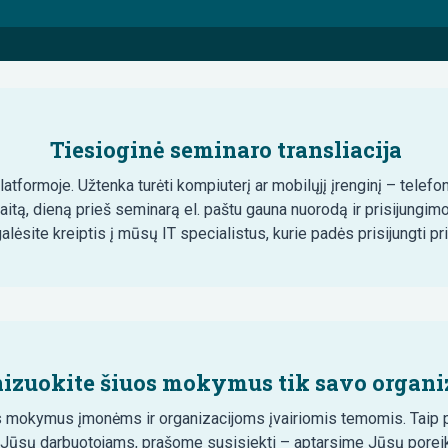
Tiesioginė seminaro transliacija
tformoje. Užtenka turėti kompiuterį ar mobilųjį įrenginį – telefon
aitą, dieną prieš seminarą el. paštu gauna nuorodą ir prisijungim
lėsite kreiptis į mūsų IT specialistus, kurie padės prisijungti pr
izuokite šiuos mokymus tik savo organiz
 mokymus įmonėms ir organizacijoms įvairiomis temomis. Taip pa
 Jūsų darbuotojams, prašome susisiekti – aptarsime Jūsų poreik