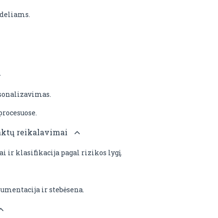
odeliams.
rsonalizavimas.
procesuose.
 aktų reikalavimai
 ir klasifikacija pagal rizikos lygį.
umentacija ir stebėsena.