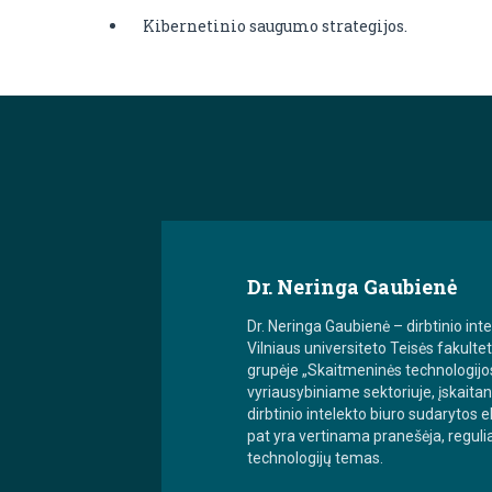
Kibernetinio saugumo strategijos.
Dr. Neringa Gaubienė
Dr. Neringa Gaubienė – dirbtinio int
Vilniaus universiteto Teisės fakulte
grupėje „Skaitmeninės technologijos,
vyriausybiniame sektoriuje, įskait
dirbtinio intelekto biuro sudarytos 
pat yra vertinama pranešėja, reguliar
technologijų temas.