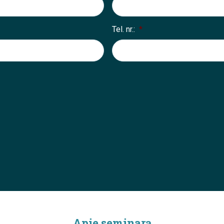
Tel. nr.:
*
Apie seminarą