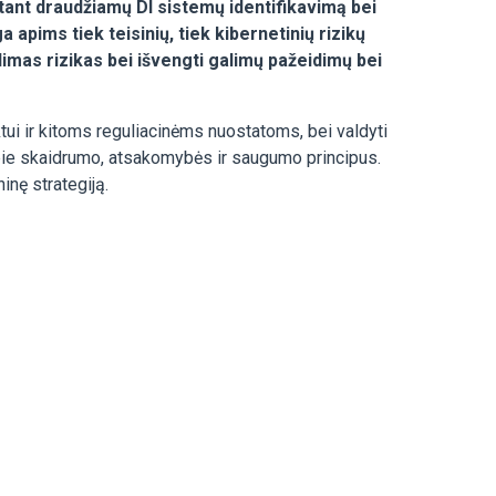
tant draudžiamų DI sistemų identifikavimą bei
 apims tiek teisinių, tiek kibernetinių rizikų
limas rizikas bei išvengti galimų pažeidimų bei
ktui ir kitoms reguliacinėms nuostatoms, bei valdyti
 apie skaidrumo, atsakomybės ir saugumo principus.
inę strategiją.