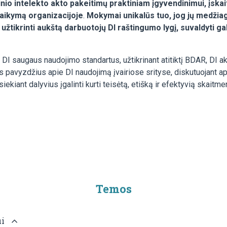
io intelekto akto pakeitimų praktiniam įgyvendinimui, įskai
taikymą organizacijoje
.
Mokymai unikalūs tuo, jog jų medžiaga
žtikrinti aukštą darbuotojų DI raštingumo lygį, suvaldyti ga
i DI saugaus naudojimo standartus, užtikrinant atitiktį BDAR, DI a
ius pavyzdžius apie DI naudojimą įvairiose srityse, diskutuojant
iant dalyvius įgalinti kurti teisėtą, etišką ir efektyvią skaitmen
Temos
ui