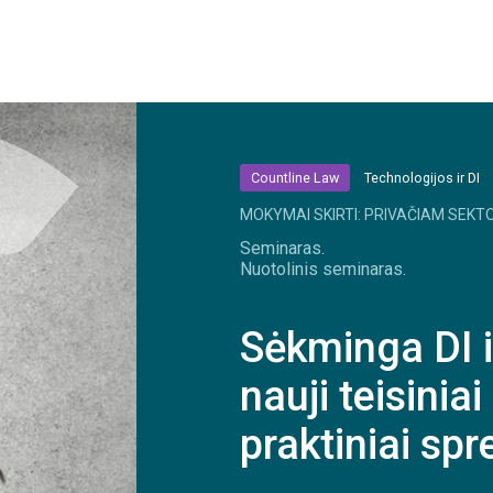
Countline Law
Technologijos ir DI
MOKYMAI SKIRTI: PRIVAČIAM SEKTO
Seminaras.
Nuotolinis seminaras.
Sėkminga DI i
nauji teisiniai
praktiniai sp