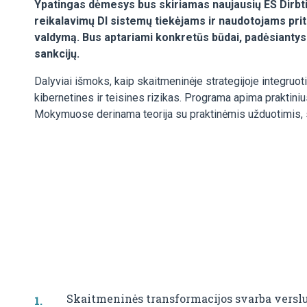
Ypatingas dėmesys bus skiriamas naujausių ES Dirbtin
reikalavimų DI sistemų tiekėjams ir naudotojams pri
valdymą. Bus aptariami konkretūs būdai, padėsiantys u
sankcijų.
Dalyviai išmoks, kaip skaitmeninėje strategijoje integruot
kibernetines ir teisines rizikas. Programa apima praktin
Mokymuose derinama teorija su praktinėmis užduotimis, siek
Skaitmeninės transformacijos svarba versl