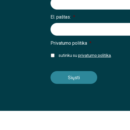
El. paštas:
*
Privatumo politika
*
sutinku su
privatumo politika
.