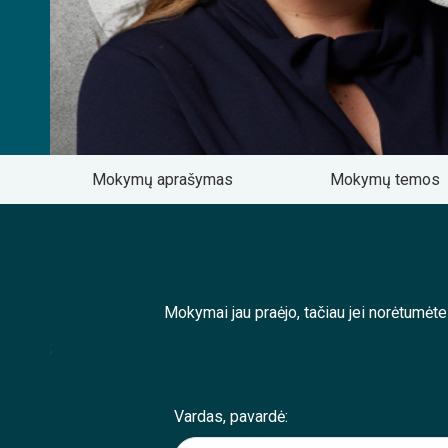
Mokymų aprašymas
Mokymų temos
Mokymai jau praėjo, tačiau jei norėtumėt
;
Vardas, pavardė: