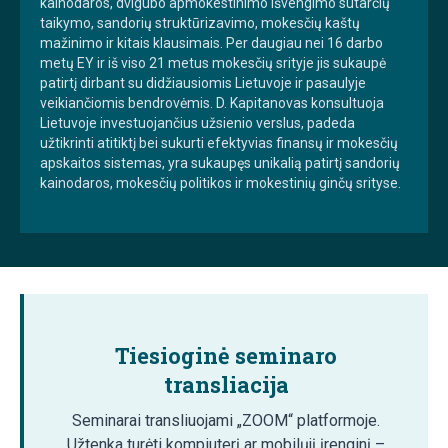
kainodaros, dvigubo apmokestinimo išvengimo sutarčių
taikymo, sandorių struktūrizavimo, mokesčių kaštų
mažinimo ir kitais klausimais. Per daugiau nei 16 darbo
metų EY ir iš viso 21 metus mokesčių srityje jis sukaupė
patirtį dirbant su didžiausiomis Lietuvoje ir pasaulyje
veikiančiomis bendrovėmis. D. Kapitanovas konsultuoja
Lietuvoje investuojančius užsienio verslus, padeda
užtikrinti atitiktį bei sukurti efektyvias finansų ir mokesčių
apskaitos sistemas, yra sukaupęs unikalią patirtį sandorių
kainodaros, mokesčių politikos ir mokestinių ginčų srityse.
Tiesioginė seminaro
transliacija
Seminarai transliuojami „ZOOM“ platformoje.
Užtenka turėti kompiuterį ar mobilųjį įrenginį –