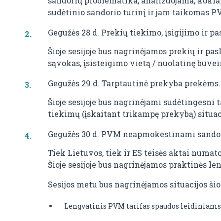
sandorių problematika, analizuojama, kokiais
sudėtinio sandorio turinį ir jam taikomas P
Gegužės 28 d. Prekių tiekimo, įsigijimo ir p
Šioje sesijoje bus nagrinėjamos prekių ir 
sąvokas, įsisteigimo vietą / nuolatinę buvei
Gegužės 29 d. Tarptautinė prekyba prekėms
Šioje sesijoje bus nagrinėjami sudėtingesni t
tiekimų (įskaitant trikampę prekybą) situaci
Gegužės 30 d. PVM neapmokestinami sandor
Tiek Lietuvos, tiek ir ES teisės aktai num
Šioje sesijoje bus nagrinėjamos praktinės 
Sesijos metu bus nagrinėjamos situacijos šio
Lengvatinis PVM tarifas spaudos leidiniams