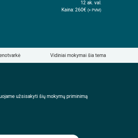
12 ak. val.
Kaina: 260€
(+ PVM)
enotvarkė
Vidiniai mokymai šia tema
enduojame užsisakyti šių mokymų priminimą