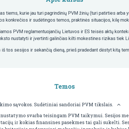
tiems, kurie jau turi pagrindinių PVM žinių (turi patirties arba 
konkrečios ir sudėtingos temos, praktinės situacijos, kilę mokest
iamos PVM reglamentuojančių Lietuvos ir ES teisės aktų konteks
o nustatyti ir įvertinti galinčias kilti mokestines rizikas tiek Lie
š tos sesijos ir sekančią dieną, prieš pradedant dėstyt kitą temą
Temos
ikimo sąvokos. Sudėtiniai sandoriai PVM tikslais.
io nustatymo svarba teisingam PVM taikymui. Sesijos met
tacijų ir kokias finansines pasekmes tai gali sukelti. Se