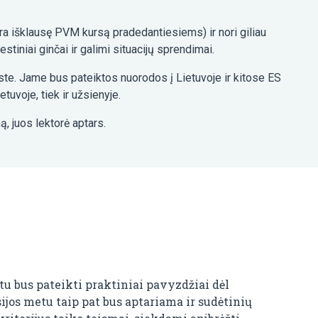
yra išklausę PVM kursą pradedantiesiems) ir nori giliau
iniai ginčai ir galimi situacijų sprendimai.
te. Jame bus pateiktos nuorodos į Lietuvoje ir kitose ES
tuvoje, tiek ir užsienyje.
, juos lektorė aptars.
u bus pateikti praktiniai pavyzdžiai dėl
sijos metu taip pat bus aptariama ir sudėtinių