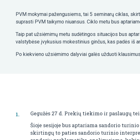
PVM mokymai pažengusiems, tai 5 seminarų ciklas, skirtas 
suprasti PVM taikymo niuansus. Ciklo metu bus aptariamos 
Taip pat užsiėmimų metu sudėtingos situacijos bus aptar
valstybėse įvykusius mokestinius ginčus, kas padės iš ankst
Po kiekvieno užsiėmimo dalyviai galės užduoti klausimus i
Gegužės 27 d. Prekių tiekimo ir paslaugų te
Šioje sesijoje bus aptariama sandorio turin
skirtingų to paties sandorio turinio interpre