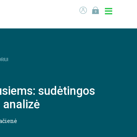
0
RIUI
siems: sudėtingos
ų analizė
ačienė