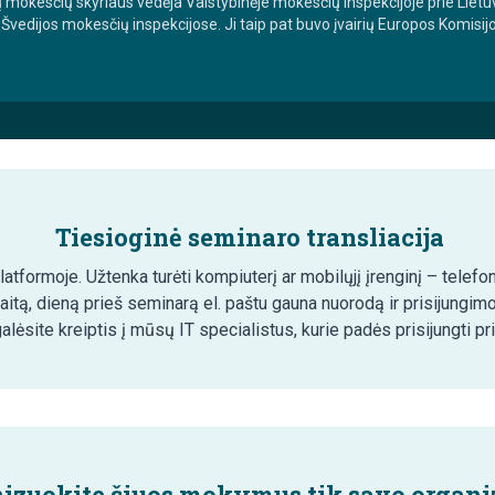
ių mokesčių skyriaus vedėja Valstybinėje mokesčių inspekcijoje prie Liet
ir Švedijos mokesčių inspekcijose. Ji taip pat buvo įvairių Europos Komi
Tiesioginė seminaro transliacija
tformoje. Užtenka turėti kompiuterį ar mobilųjį įrenginį – telefon
aitą, dieną prieš seminarą el. paštu gauna nuorodą ir prisijungim
lėsite kreiptis į mūsų IT specialistus, kurie padės prisijungti pr
izuokite šiuos mokymus tik savo organiz