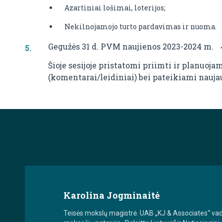
Azartiniai lošimai, loterijos;
Nekilnojamojo turto pardavimas ir nuoma.
Gegužės 31 d. PVM naujienos 2023-2024 m.
Šioje sesijoje pristatomi priimti ir planuo
(komentarai/leidiniai) bei pateikiami nauja
Karolina Jogminaitė
Teisės mokslų magistrė. UAB „KJ & Associates“ vadov