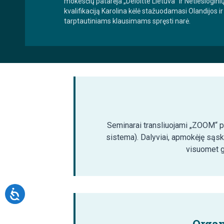
mokesčių patarėja „Deloitte Lietuva“ ir Netiesiogin
kvalifikaciją Karolina kėlė stažuodamasi Olandijos 
tarptautiniams klausimams spręsti narė.
Seminarai transliuojami „ZOOM“ pla
sistema). Dalyviai, apmokėję sąsk
visuomet ga
Organ