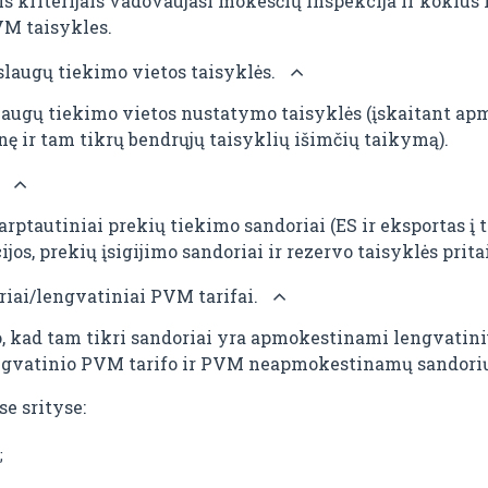
 kriterijais vadovaujasi mokesčių inspekcija ir kokius k
VM taisykles.
aslaugų tiekimo vietos taisyklės.
paslaugų tiekimo vietos nustatymo taisyklės (įskaitan
nę ir tam tikrų bendrųjų taisyklių išimčių taikymą).
.
arptautiniai prekių tiekimo sandoriai (ES ir eksportas į 
jos, prekių įsigijimo sandoriai ir rezervo taisyklės prit
iai/lengvatiniai PVM tarifai.
ato, kad tam tikri sandoriai yra apmokestinami lengvat
lengvatinio PVM tarifo ir PVM neapmokestinamų sandorių 
se srityse:
;