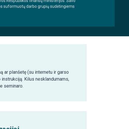
uvos Respublikos finansų ministerijos. Savo
sijos suformuotų darbo grupių sudėtingiems
ą ar planšetę (su internetu ir garso
o instrukciją. Kilus nesklandumams,
ie seminaro.
acijai