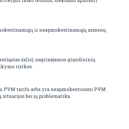
riterijus taiko teismai, siekdami apibrėžti
t apmokestinamųjų ir neapmokestinamųjų asmenų
trečiąsias šalis), nagrinėjamos grandininių
aikymo rizikos.
iniu PVM tarifu arba yra neapmokestinami PVM.
situacijos bei jų problematika.