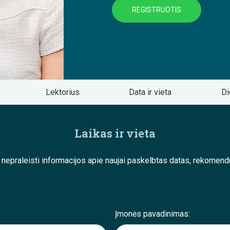
REGISTRUOTIS
Lektorius
Data ir vieta
Di
Laikas ir vieta
e nepraleisti informacijos apie naujai paskelbtas datas, rekom
Įmonės pavadinimas: