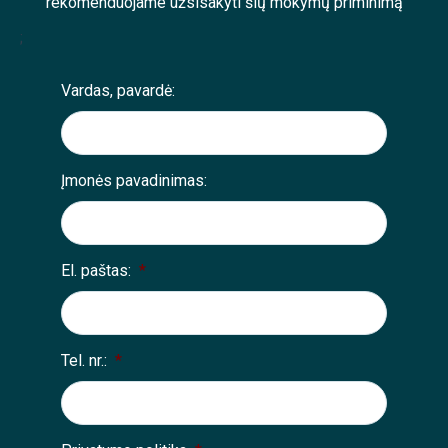
rekomenduojame užsisakyti šių mokymų priminimą
;
Vardas, pavardė:
Įmonės pavadinimas:
El. paštas:
*
Tel. nr.:
*