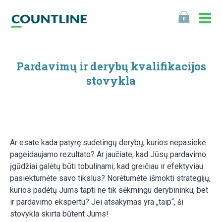
0
Pardavimų ir derybų kvalifikacijos
stovykla
Ar esate kada patyrę sudėtingų derybų, kurios nepasiekė
pageidaujamo rezultato? Ar jaučiate, kad Jūsų pardavimo
įgūdžiai galėtų būti tobulinami, kad greičiau ir efektyviau
pasiektumėte savo tikslus? Norėtumėte išmokti strategijų,
kurios padėtų Jums tapti ne tik sėkmingu derybininku, bet
ir pardavimo ekspertu? Jei atsakymas yra „taip“, ši
stovykla skirta būtent Jums!