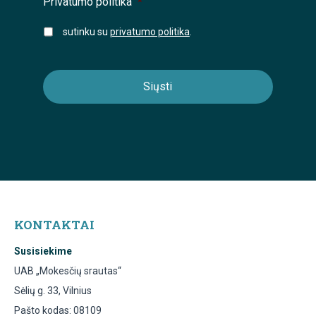
Privatumo politika
*
sutinku su
privatumo politika
.
KONTAKTAI
Susisiekime
UAB „Mokesčių srautas“
Sėlių g. 33, Vilnius
Pašto kodas: 08109