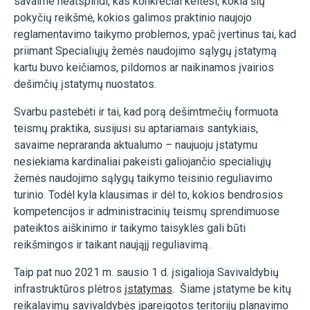
savaime neatspindi, kas konkrečiai keitėsi, kokia šių
pokyčių reikšmė, kokios galimos praktinio naujojo
reglamentavimo taikymo problemos, ypač įvertinus tai, kad
priimant Specialiųjų žemės naudojimo sąlygų įstatymą
kartu buvo keičiamos, pildomos ar naikinamos įvairios
dešimčių įstatymų nuostatos.
Svarbu pastebėti ir tai, kad porą dešimtmečių formuota
teismų praktika, susijusi su aptariamais santykiais,
savaime nepraranda aktualumo – naujuoju įstatymu
nesiekiama kardinaliai pakeisti galiojančio specialiųjų
žemės naudojimo sąlygų taikymo teisinio reguliavimo
turinio. Todėl kyla klausimas ir dėl to, kokios bendrosios
kompetencijos ir administracinių teismų sprendimuose
pateiktos aiškinimo ir taikymo taisyklės gali būti
reikšmingos ir taikant naująjį reguliavimą.
Taip pat nuo 2021 m. sausio 1 d. įsigalioja Savivaldybių
infrastruktūros plėtros
įstatymas
. Šiame įstatyme be kitų
reikalavimų savivaldybės įpareigotos teritorijų planavimo