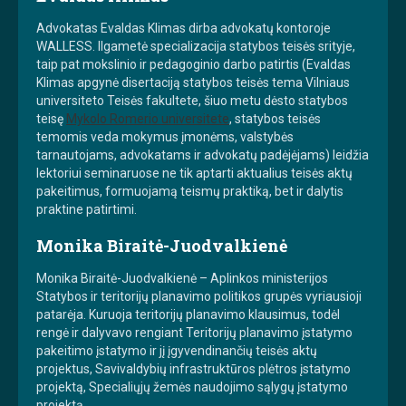
Advokatas Evaldas Klimas dirba advokatų kontoroje
WALLESS. Ilgametė specializacija statybos teisės srityje,
taip pat mokslinio ir pedagoginio darbo patirtis (Evaldas
Klimas apgynė disertaciją statybos teisės tema Vilniaus
universiteto Teisės fakultete, šiuo metu dėsto statybos
teisę
Mykolo Romerio universitete
, statybos teisės
temomis veda mokymus įmonėms, valstybės
tarnautojams, advokatams ir advokatų padėjėjams) leidžia
lektoriui seminaruose ne tik aptarti aktualius teisės aktų
pakeitimus, formuojamą teismų praktiką, bet ir dalytis
praktine patirtimi.
Monika Biraitė-Juodvalkienė
Monika Biraitė-Juodvalkienė – Aplinkos ministerijos
Statybos ir teritorijų planavimo politikos grupės vyriausioji
patarėja. Kuruoja teritorijų planavimo klausimus, todėl
rengė ir dalyvavo rengiant Teritorijų planavimo įstatymo
pakeitimo įstatymo ir jį įgyvendinančių teisės aktų
projektus, Savivaldybių infrastruktūros plėtros įstatymo
projektą, Specialiųjų žemės naudojimo sąlygų įstatymo
projektą.