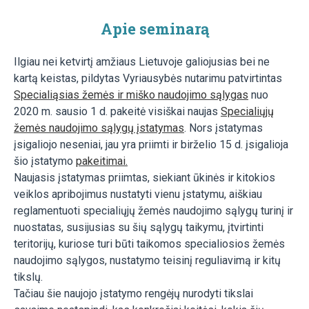
Apie seminarą
Ilgiau nei ketvirtį amžiaus Lietuvoje galiojusias bei ne
kartą keistas, pildytas Vyriausybės nutarimu patvirtintas
Specialiąsias žemės ir miško naudojimo sąlygas
nuo
2020 m. sausio 1 d. pakeitė visiškai naujas
Specialiųjų
žemės naudojimo sąlygų įstatymas
. Nors įstatymas
įsigaliojo neseniai, jau yra priimti ir birželio 15 d. įsigalioja
šio įstatymo
pakeitimai.
Naujasis įstatymas priimtas, siekiant ūkinės ir kitokios
veiklos apribojimus nustatyti vienu įstatymu, aiškiau
reglamentuoti specialiųjų žemės naudojimo sąlygų turinį ir
nuostatas, susijusias su šių sąlygų taikymu, įtvirtinti
teritorijų, kuriose turi būti taikomos specialiosios žemės
naudojimo sąlygos, nustatymo teisinį reguliavimą ir kitų
tikslų.
Tačiau šie naujojo įstatymo rengėjų nurodyti tikslai