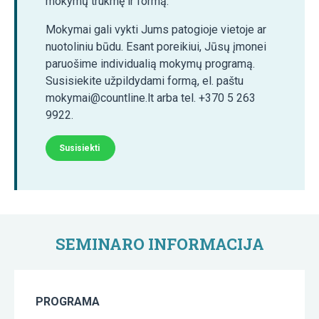
mokymų trukmę ir formą.
Mokymai gali vykti Jums patogioje vietoje ar
nuotoliniu būdu. Esant poreikiui, Jūsų įmonei
paruošime individualią mokymų programą.
Susisiekite užpildydami formą, el. paštu
mokymai@countline.lt arba tel. +370 5 263
9922.
Susisiekti
SEMINARO INFORMACIJA
PROGRAMA