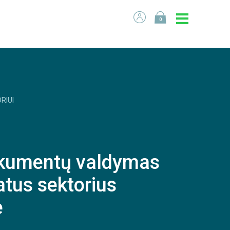
0
RIUI
kumentų valdymas
atus sektorius
e