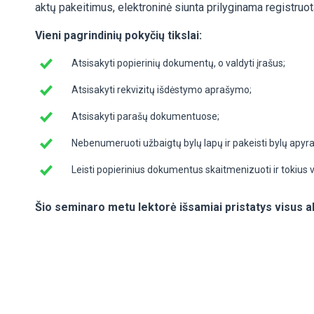
aktų pakeitimus, elektroninė siunta prilyginama registruot
Vieni pagrindinių pokyčių tikslai:
Atsisakyti popierinių dokumentų, o valdyti įrašus;
Atsisakyti rekvizitų išdėstymo aprašymo;
Atsisakyti parašų dokumentuose;
Nebenumeruoti užbaigtų bylų lapų ir pakeisti bylų apyr
Leisti popierinius dokumentus skaitmenizuoti ir tokius va
Šio seminaro metu lektorė išsamiai pristatys visus 