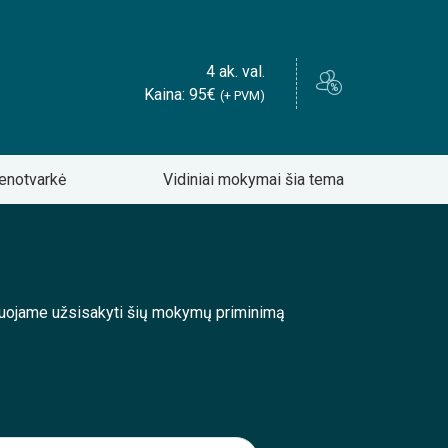
4 ak. val.
Kaina: 95€
(+ PVM)
enotvarkė
Vidiniai mokymai šia tema
enduojame užsisakyti šių mokymų priminimą