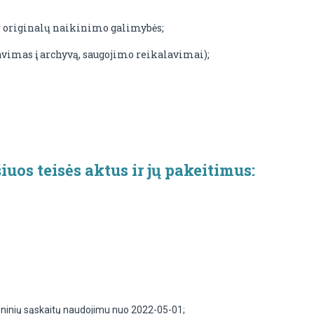
originalų naikinimo galimybės;
imas į archyvą, saugojimo reikalavimai);
os teisės aktus ir jų pakeitimus:
roninių sąskaitų naudojimu nuo 2022-05-01;