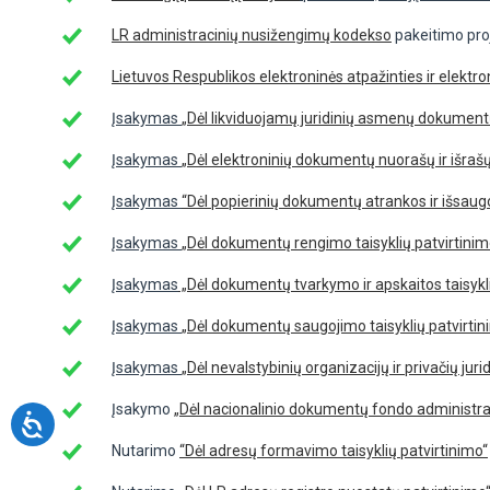
LR administracinių nusižengimų kodekso
pakeitimo pro
Lietuvos Respublikos elektroninės atpažinties ir elekt
Įsakymas
„Dėl likviduojamų juridinių asmenų dokumentų
Įsakymas
„Dėl elektroninių dokumentų nuorašų ir išra
Įsakymas
“Dėl popierinių dokumentų atrankos ir išsaug
Įsakymas
„Dėl dokumentų rengimo taisyklių patvirtinim
Įsakymas
„Dėl dokumentų tvarkymo ir apskaitos taisykli
Įsakymas
„Dėl dokumentų saugojimo taisyklių patvirtin
Įsakymas
„Dėl nevalstybinių organizacijų ir privačių j
Įsakymo
„Dėl nacionalinio dokumentų fondo administra
Nutarimo
“Dėl adresų formavimo taisyklių patvirtinimo“