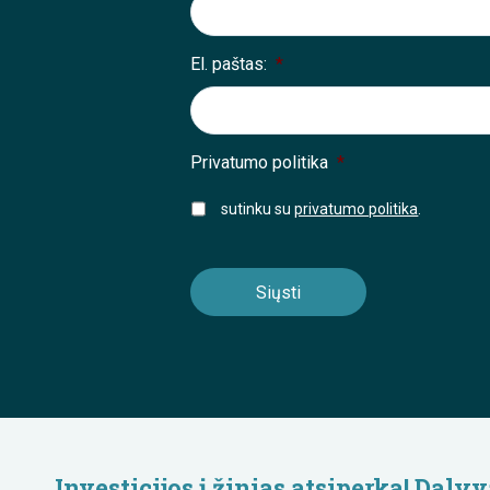
El. paštas:
*
Privatumo politika
*
sutinku su
privatumo politika
.
Investicijos į žinias atsiperka! Da