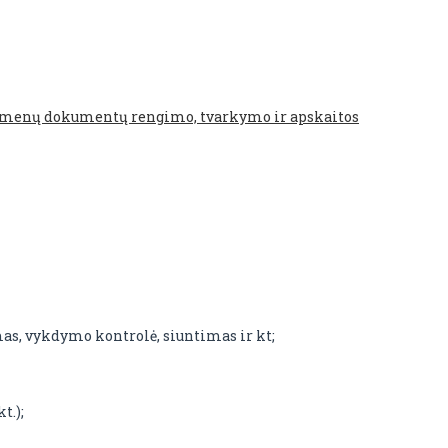
 asmenų dokumentų rengimo, tvarkymo ir apskaitos
s, vykdymo kontrolė, siuntimas ir kt;
t.);