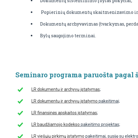
Dokumentų sisteminimo į bylas pokyčiai;
Popierinių dokumentų skaitmenizavimo ir 
Dokumentų archyvavimas (tvarkymas, perdav
Bylų saugojimo terminai.
Seminaro programa paruošta pagal šiu
LR dokumentų ir archyvų įstatymas
;
LR dokumentų ir archyvų įstatymo
pakeitimai;
LR finansinės apskaitos įstatymas
;
LR baudžiamojo kodekso
pakeitimo projektas;
LR viešųjų pirkimų įstatymo
pakeitimai, susiję su elekt