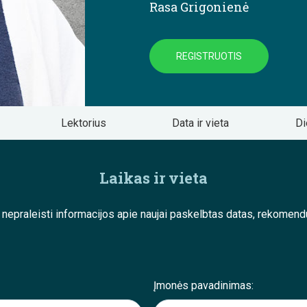
Rasa Grigonienė
REGISTRUOTIS
Lektorius
Data ir vieta
Di
Laikas ir vieta
e nepraleisti informacijos apie naujai paskelbtas datas, rekom
Įmonės pavadinimas: