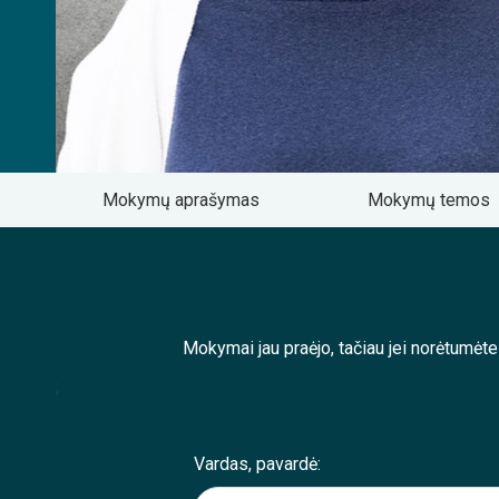
Mokymų aprašymas
Mokymų temos
Mokymai jau praėjo, tačiau jei norėtumėt
;
Vardas, pavardė: