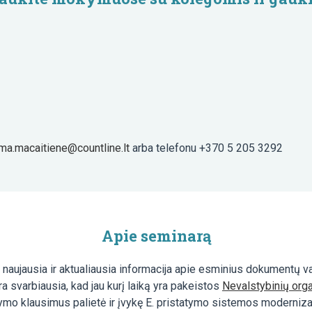
lma.macaitiene@countline.lt
arba telefonu +370 5 205 3292
Apie seminarą
 naujausia ir aktualiausia informacija apie esminius dokumentų va
svarbiausia, kad jau kurį laiką yra pakeistos
Nevalstybinių orga
ymo klausimus palietė ir įvykę E. pristatymo sistemos moderniza