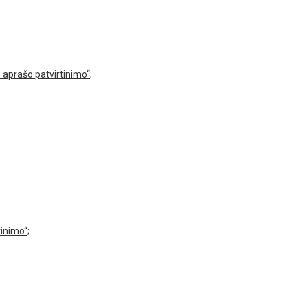
 aprašo patvirtinimo“
;
tinimo“
;