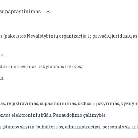
 supaprastinimas.
;
s (pakeistos
Nevalstybinių organizacijų ir privačių juridinių
s;
administravimas, iškylančios rizikos;
s.
, registravimas, supažindinimas, užduočių skyrimas, vykdyma
entus elektroniniu būdu. Panaudojimo galimybės.
staigos skyrių (buhalterijos, administracijos, personalo sk. ir k