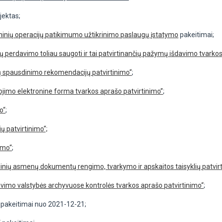
jektas;
roninių operacijų patikimumo užtikrinimo paslaugų įstatymo
pakeitimai;
 perdavimo toliau saugoti ir tai patvirtinančių pažymų išdavimo tvarkos
šų spausdinimo rekomendacijų patvirtinimo“
;
ojimo elektronine forma tvarkos aprašo patvirtinimo”
;
o“
;
ų patvirtinimo“;
imo“
;
uridinių asmenų dokumentų rengimo, tvarkymo ir apskaitos taisyklių patvir
vimo valstybės archyvuose kontrolės tvarkos aprašo patvirtinimo“
;
pakeitimai nuo 2021-12-21;