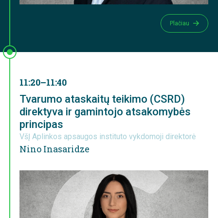
Plačiau
11:20–11:40
Tvarumo ataskaitų teikimo (CSRD)
direktyva ir gamintojo atsakomybės
principas
VšĮ Aplinkos apsaugos instituto vykdomoji direktorė
Nino Inasaridze