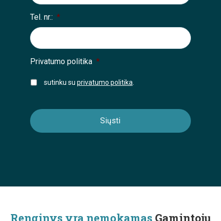
Tel. nr.:
*
Privatumo politika
*
sutinku su
privatumo politika
.
Renginys yra nemokamas
Gamintojų