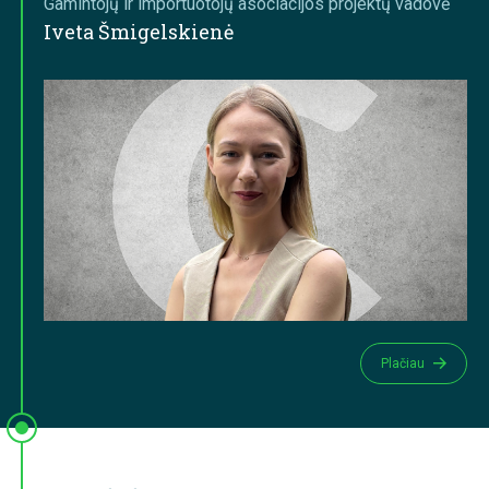
Gamintojų ir importuotojų asociacijos projektų vadovė
Iveta Šmigelskienė
Plačiau