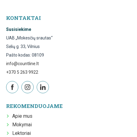
KONTAKTAI
Susisiekime
UAB „Mokesčių srautas“
Sėlių g. 33, Vilnius
Pašto kodas: 08109
info@countline.lt
+370 5 263 9922
REKOMENDUOJAME
Apie mus
Mokymai
Lektoriai