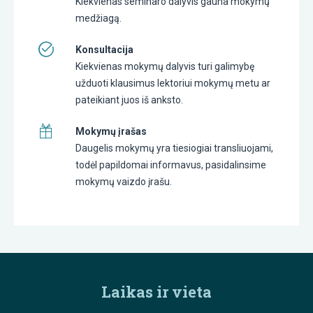
Kiekvienas seminaro dalyvis gauna mokymų
medžiagą.
Konsultacija
Kiekvienas mokymų dalyvis turi galimybę
užduoti klausimus lektoriui mokymų metu ar
pateikiant juos iš anksto.
Mokymų įrašas
Daugelis mokymų yra tiesiogiai transliuojami,
todėl papildomai informavus, pasidalinsime
mokymų vaizdo įrašu.
Laikas ir vieta