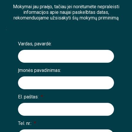
Mokymai jau praėjo, tačiau jei norėtumėte nepraleisti
informacijos apie naujai paskelbtas datas,
rekomenduojame užsisakyti šių mokymų priminimą
;
Vardas, pavardė:
Įmonės pavadinimas:
El. paštas:
*
Tel. nr.:
*