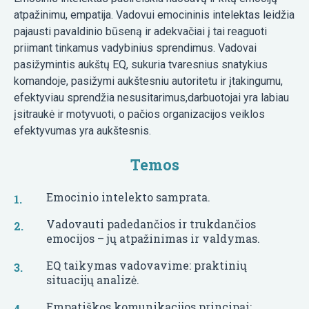
atpažinimu, empatija. Vadovui emocininis intelektas leidžia
pajausti pavaldinio būseną ir adekvačiai į tai reaguoti
priimant tinkamus vadybinius sprendimus. Vadovai
pasižymintis aukštų EQ, sukuria tvaresnius snatykius
komandoje, pasižymi aukštesniu autoritetu ir įtakingumu,
efektyviau sprendžia nesusitarimus,darbuotojai yra labiau
įsitraukė ir motyvuoti, o pačios organizacijos veiklos
efektyvumas yra aukštesnis.
Temos
Emocinio intelekto samprata.
Vadovauti padedančios ir trukdančios
emocijos – jų atpažinimas ir valdymas.
EQ taikymas vadovavime: praktinių
situacijų analizė.
Empatiškos komunikacijos principai: