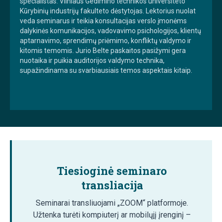
specialistas. Vilniaus Gedimino technikos universiteto
Kūrybinių industrijų fakulteto dėstytojas. Lektorius nuolat
veda seminarus ir teikia konsultacijas verslo įmonėms
dalykinės komunikacijos, vadovavimo psichologijos, klientų
aptarnavimo, sprendimų priėmimo, konfliktų valdymo ir
kitomis temomis. Jurio Belte paskaitos pasižymi gera
nuotaika ir puikia auditorijos valdymo technika,
supažindinama su svarbiausiais temos aspektais kitaip.
Tiesioginė seminaro
transliacija
Seminarai transliuojami „ZOOM“ platformoje.
Užtenka turėti kompiuterį ar mobilųjį įrenginį –