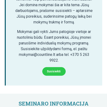
Jei domina mokymai šia ar kita tema Jūsų
darbuotojams, prašome susisiekti – aptarsime
Jūsų poreikius, suderinsime patogų laiką bei
mokymų trukmę ir formą.
Mokymai gali vykti Jums patogioje vietoje ar
nuotoliniu būdu. Esant poreikiui, Jūsų įmonei
paruošime individualią mokymų programą.
Susisiekite užpildydami formą, el. paštu
mokymai@countline.lt arba tel. +370 5 263
9922.
Susisiekti
SEMINARO INFORMACIJA