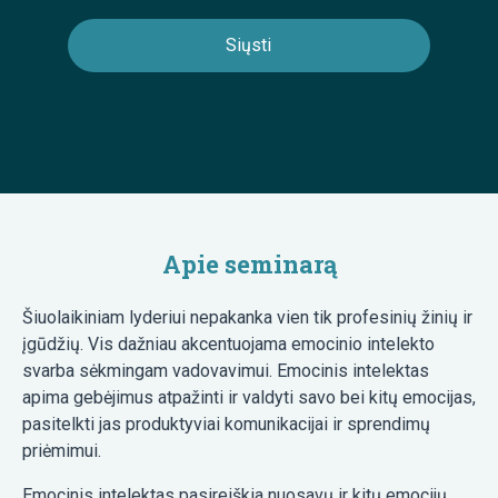
Apie seminarą
Šiuolaikiniam lyderiui nepakanka vien tik profesinių žinių ir
įgūdžių. Vis dažniau akcentuojama emocinio intelekto
svarba sėkmingam vadovavimui. Emocinis intelektas
apima gebėjimus atpažinti ir valdyti savo bei kitų emocijas,
pasitelkti jas produktyviai komunikacijai ir sprendimų
priėmimui.
Emocinis intelektas pasireiškia nuosavų ir kitų emocijų