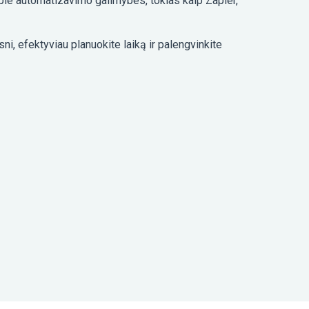
e apie automatizavimo galimybes, tokias kaip Zapier,
ni, efektyviau planuokite laiką ir palengvinkite