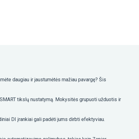
ėtumėte daugiau ir jaustumėtės mažiau pavargę? Šis
r SMART tikslų nustatymą. Mokysitės grupuoti užduotis ir
iniai DI įrankiai gali padėti jums dirbti efektyviau.