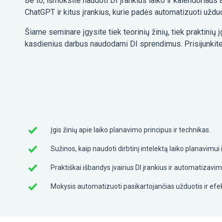
Be to, išmoksite naudoti DI įrankius laiko ir kalendoriaus 
ChatGPT ir kitus įrankius, kurie padės automatizuoti užduot
Šiame seminare įgysite tiek teorinių žinių, tiek praktinių
kasdienius darbus naudodami DI sprendimus. Prisijunkite 
Įgis žinių apie laiko planavimo principus ir technikas.
Sužinos, kaip naudoti dirbtinį intelektą laiko planavimui
Praktiškai išbandys įvairius DI įrankius ir automatizav
Mokysis automatizuoti pasikartojančias užduotis ir efekt