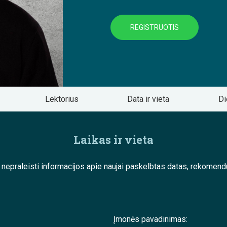
REGISTRUOTIS
Lektorius
Data ir vieta
Di
Laikas ir vieta
e nepraleisti informacijos apie naujai paskelbtas datas, rekom
Įmonės pavadinimas: