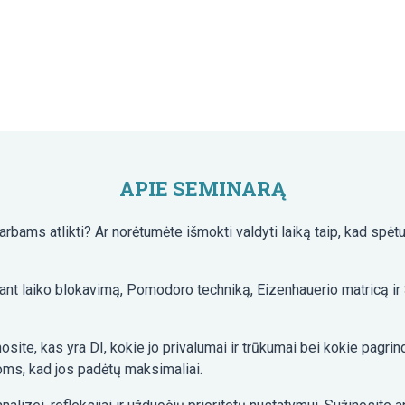
APIE SEMINARĄ
arbams atlikti? Ar norėtumėte išmokti valdyti laiką taip, kad sp
ojant laiko blokavimą, Pomodoro techniką, Eizenhauerio matricą i
nosite, kas yra DI, kokie jo privalumai ir trūkumai bei kokie pagrind
oms, kad jos padėtų maksimaliai.