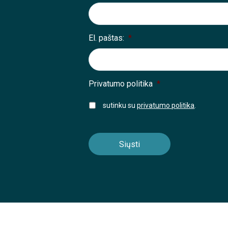
El. paštas:
*
Privatumo politika
*
sutinku su
privatumo politika
.