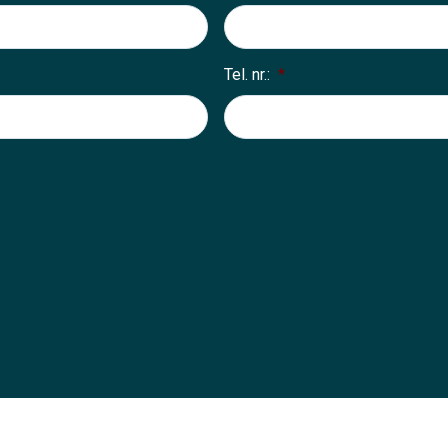
Tel. nr.:
*