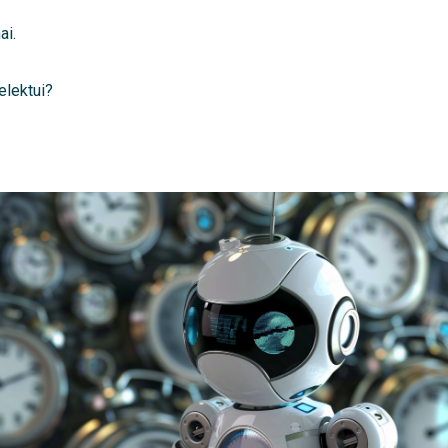
ai.
elektui?