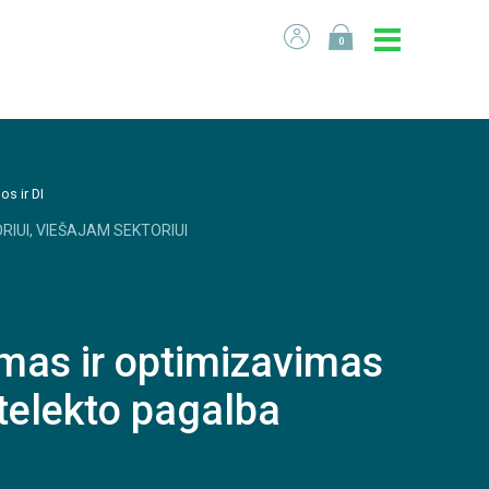
0
os ir DI
RIUI, VIEŠAJAM SEKTORIUI
mas ir optimizavimas
ntelekto pagalba