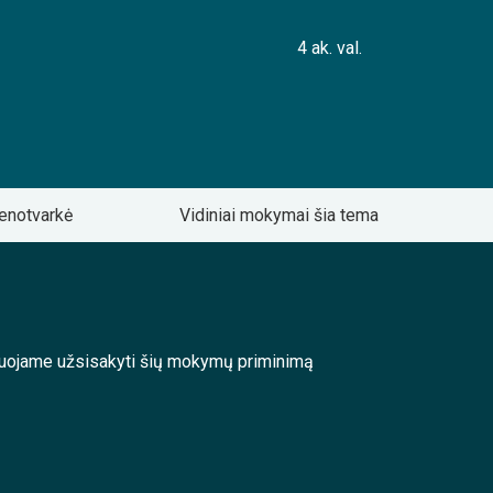
4 ak. val.
enotvarkė
Vidiniai mokymai šia tema
enduojame užsisakyti šių mokymų priminimą