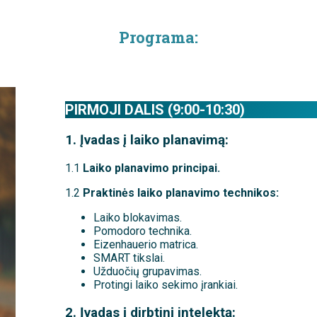
Programa:
PIRMOJI DALIS (9:00-10:30)
1. Įvadas į laiko planavimą:
1.1
Laiko planavimo principai.
1.2
Praktinės laiko planavimo technikos:
Laiko blokavimas.
Pomodoro technika.
Eizenhauerio matrica.
SMART tikslai.
Užduočių grupavimas.
Protingi laiko sekimo įrankiai.
2. Įvadas į dirbtinį intelektą: