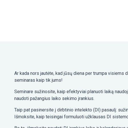
Ar kada nors jautėte, kad jūsų diena per trumpa visiems d
seminaras kaip tik jums!
Seminare sužinosite, kaip efektyviai planuoti laiką naud
naudoti pažangius laiko sekimo įrankius.
Taip pat pasinersite į dirbtinio intelekto (DI) pasaulį: suži
Išmoksite, kaip teisingai formuluoti užklausas DI sistem