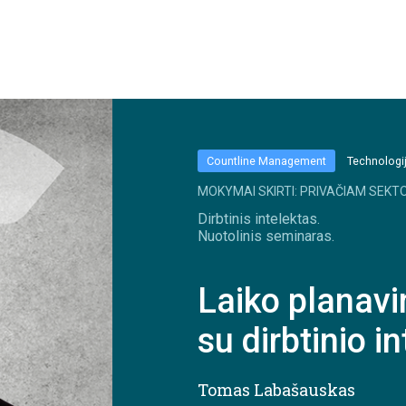
Countline Management
Technologij
MOKYMAI SKIRTI: PRIVAČIAM SEKTO
Dirbtinis intelektas.
Nuotolinis seminaras.
Laiko planavi
su dirbtinio i
Tomas Labašauskas