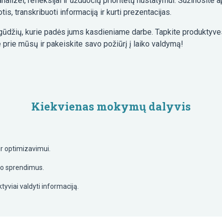
analizei, refleksijai ir užduočių prioritetų nustatymui. Sužinosit
is, transkribuoti informaciją ir kurti prezentacijas.
 įgūdžių, kurie padės jums kasdieniame darbe. Tapkite produktyves
prie mūsų ir pakeiskite savo požiūrį į laiko valdymą!
Kiekvienas mokymų dalyvis
 ir optimizavimui.
imo sprendimus.
yviai valdyti informaciją.