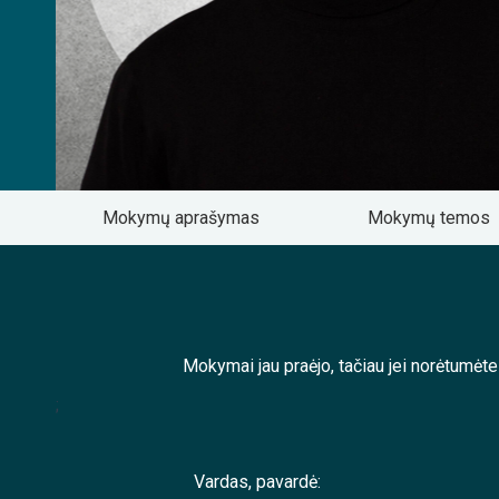
Mokymų aprašymas
Mokymų temos
Mokymai jau praėjo, tačiau jei norėtumėt
;
Vardas, pavardė: