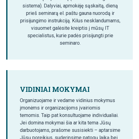
sistema). Dalyviai, apmokėję sąskaitą, dieną
prieš seminarą el. paštu gauna nuorodą ir
prisijungimo instrukciją. Kilus nesklandumams,
visuomet galėsite kreiptis į mūsų IT
specialistus, kurie padės prisijungti prie
seminaro.
VIDINIAI MOKYMAI
Organizuojame ir vedame vidinius mokymus
įmonėms ir organizacijoms įvairiomis
temomis. Taip pat konsultuojame individualiai.
Jei domina mokymai šia ar kita tema Jūsų
darbuotojams, prašome susisiekti – aptarsime
Jūsų poreikius, suderinsime patogų laiką bei