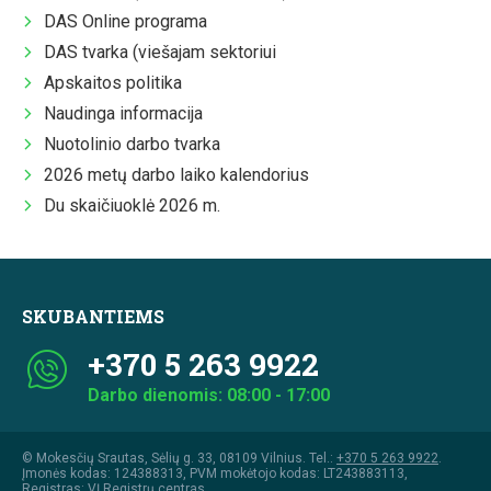
DAS Online programa
DAS tvarka (viešajam sektoriui
Apskaitos politika
Naudinga informacija
Nuotolinio darbo tvarka
2026 metų darbo laiko kalendorius
Du skaičiuoklė 2026 m.
SKUBANTIEMS
+370 5 263 9922
Darbo dienomis: 08:00 - 17:00
© Mokesčių Srautas, Sėlių g. 33, 08109 Vilnius. Tel.:
+370 5 263 9922
.
Įmonės kodas: 124388313, PVM mokėtojo kodas: LT243883113,
Registras: VĮ Registrų centras.