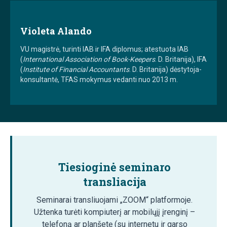
Violeta Alando
VU magistrė, turinti IAB ir IFA diplomus; atestuota IAB
(
International Association of Book-Keepers
. D. Britanija), IFA
(
Institute of Financial Accountants
. D. Britanija) dėstytoja-
konsultantė, TFAS mokymus vedanti nuo 2013 m.
Tiesioginė seminaro
transliacija
Seminarai transliuojami „ZOOM“ platformoje.
Užtenka turėti kompiuterį ar mobilųjį įrenginį –
telefoną ar planšetę (su internetu ir garso