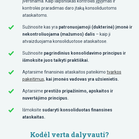
įvertinama. Kaip laipsniškas kontrolės įgyjimas ir
kontrolės praradimas daro įtaką konsoliduotoms
ataskaitoms.
Sužinosite kas yra
patronuojamoji (dukterinė) įmonė ir
nekontroliuojama (mažumos) dalis
– kaip ji
atvaizduojama konsoliduotose ataskaitose.
Sužinosite
pagrindinius konsolidavimo principus ir
išmoksite juos taikyti praktiškai.
Aptarsime finansinės ataskaitos pateikimo
tvarkos
pakeitimus,
kai įmonės vadovas yra užsienietis.
Aptarsime
prestižo pripažinimo, apskaitos ir
nuvertėjimo principus.
Išmoksite
sudaryti konsoliduotas finansines
ataskaitas.
Kodėl verta dalyvauti?