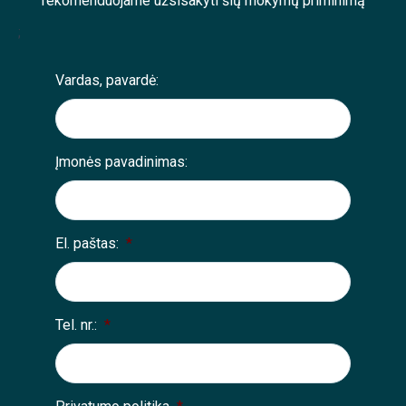
rekomenduojame užsisakyti šių mokymų priminimą
;
Vardas, pavardė:
Įmonės pavadinimas:
El. paštas:
*
Tel. nr.:
*