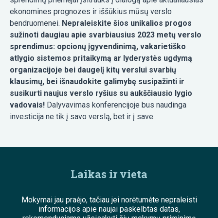
ekonomines prognozes ir iššūkius mūsų verslo
bendruomenei.
Nepraleiskite šios unikalios progos
sužinoti daugiau apie svarbiausius 2023 metų verslo
sprendimus: opcionų įgyvendinimą, vakarietiško
atlygio sistemos pritaikymą ar lyderystės ugdymą
organizacijoje bei daugelį kitų verslui svarbių
klausimų, bei išnaudokite galimybę susipažinti ir
susikurti naujus verslo ryšius su aukščiausio lygio
vadovais!
Dalyvavimas konferencijoje bus naudinga
investicija ne tik į savo verslą, bet ir į save.
Laikas ir vieta
Mokymai jau praėjo, tačiau jei norėtumėte nepraleisti
informacijos apie naujai paskelbtas datas,