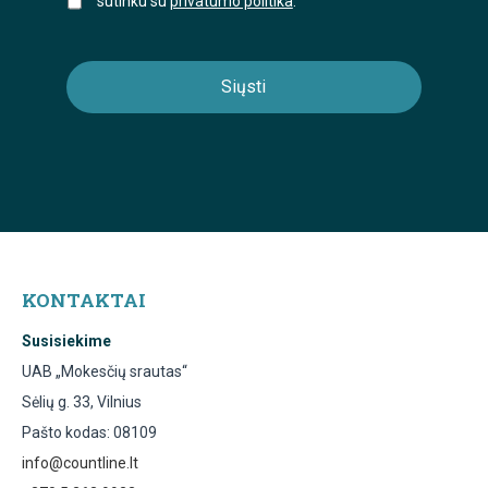
sutinku su
privatumo politika
.
KONTAKTAI
Susisiekime
UAB „Mokesčių srautas“
Sėlių g. 33, Vilnius
Pašto kodas: 08109
info@countline.lt