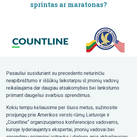
sprintas ar maratonas?
Pasauliui susiduriant su precedento neturinčiu
neapibrėžtumo ir iššūkių laikotarpiu iš įmonių vadovų
reikalaujama dar daugiau atsakomybės bei lankstumo
priimant daugeliui svarbius sprendimus.
Kokiu tempu keliausime per šiuos metus, sužinosite
prisijungę prie Amerikos verslo rūmų Lietuvoje ir
„Countline“ organizuojamos konferencijos vadovams,
kurioje lyderiaujantys ekspertai, įmonių vadovai bei
sprendimų priėmėjai įsitrauks į dialogą apie aktualiausias