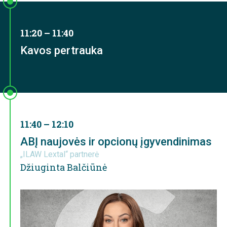
11:20 – 11:40
Kavos pertrauka
11:40 – 12:10
ABĮ naujovės ir opcionų įgyvendinimas
„ILAW Lextal“ partnerė
Džiuginta Balčiūnė