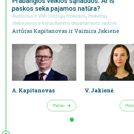
Prabangios veiklos sąnaudos. Ar iš
paskos seka pajamos natūra?
Auditorius ir VMI Didžiųjų mokesčių mokėtojų
stebėsenos ir konsultavimo departamento vadovė
Artūras Kapitanovas ir Vaimira Jakienė
A. Kapitanovas
V. Jakienė
Plačiau
Plač