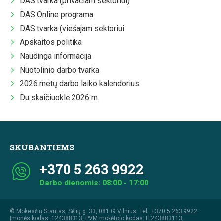
DAS tvarka (privačiam sektoriui)
DAS Online programa
DAS tvarka (viešajam sektoriui
Apskaitos politika
Naudinga informacija
Nuotolinio darbo tvarka
2026 metų darbo laiko kalendorius
Du skaičiuoklė 2026 m.
SKUBANTIEMS
+370 5 263 9922
Darbo dienomis: 08:00 - 17:00
© Mokesčių Srautas, Sėlių g. 33, 08109 Vilnius. Tel.:
+370 5 263 9922
.
Įmonės kodas: 124388313, PVM mokėtojo kodas: LT243883113,