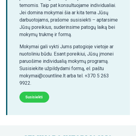
temomis. Taip pat konsultuojame individualiai.
Jei domina mokymai šia ar kita tema Jūsų
darbuotojams, prašome susisiekti – aptarsime
Jūsų poreikius, suderinsime patogų laiką bei
mokymų trukmę ir formą.
Mokymai gali vykti Jums patogioje vietoje ar
nuotoliniu būdu. Esant poreikiui, Jūsų įmonei
paruošime individualią mokymų programą.
Susisiekite užpildydami formą, el. paštu
mokymai@countline.lt arba tel. +370 5 263
9922.
Susisiekti