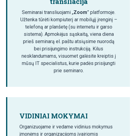
transliacija
Seminarai transliuojami „
Zoom
” platformoje.
Užtenka tūrėti kompiuterį ar mobilųjį įrenginį –
telefoną ar planšetę (su internetu ir garso
sistema). Apmokėjus sąskaitą, viena diena
prieš seminarą el. paštu atsiųsime nuorodą
bei prisijungimo instrukciją. Kilus
nesklandumams, visuomet galėsite kreiptis į
mūsų IT specialistus, kurie padės prisijungti
prie seminaro.
VIDINIAI MOKYMAI
Organizuojame ir vedame vidinius mokymus
įmonėms ir organizacijoms įvairiomis