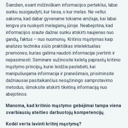
Šiandien, esant milžiniškam informacijos pertekliui, labai
sunku susigaudyti, kur tiesa, o kur melas. Ne veltui
sakoma, kad dabar gyvename tokiame amžiuje, kai labai
lengva yra nuskęsti melagienų jūroje. Neabejotina, kad
informacijos sraute dažnai sunku atskirti naujienas nuo
gandų, faktus – nuo nuomonių. Kritinis mąstymas kaip
analizės technika siūlo praktiškas intelektualias
priemones, kurias galima naudoti informacijai įvertinti ir
nepasimesti. Seminare sužinosite keletą paprastų kritinio
mąstymo principų, kurie leidžia pastebėti, kai
manipuliuojama informacija ir pranešimais, prisiminsite
dažniausiai pasitaikančius nesąžiningo samprotavimo
metodus, išmoksite atskirti tikėtiną informaciją nuo
abejotinos.
Manoma, kad kritinio mąstymo gebėjimai tampa viena
svarbiausių ateities darbuotojų kompetencijų.
Kodėl verta lavinti kritinį mąstymą?