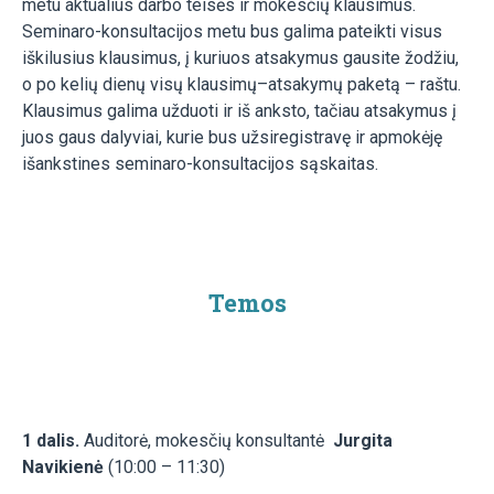
metu aktualius darbo teisės ir mokesčių klausimus.
Seminaro-konsultacijos metu bus galima pateikti visus
iškilusius klausimus, į kuriuos atsakymus gausite žodžiu,
o po kelių dienų visų klausimų–atsakymų paketą – raštu.
Klausimus galima užduoti ir iš anksto, tačiau atsakymus į
juos gaus dalyviai, kurie bus užsiregistravę ir apmokėję
išankstines seminaro-konsultacijos sąskaitas.
Temos
1 dalis.
Auditorė, mokesčių konsultantė
Jurgita
Navikienė
(10:00 – 11:30)