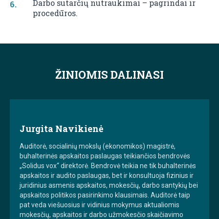
Darbo sutarčių nutraukimai – pagrindai ir
procedūros.
ŽINIOMIS DALINASI
Jurgita Navikienė
Auditorė, socialinių mokslų (ekonomikos) magistrė,
buhalterinės apskaitos paslaugas teikiančios bendrovės
„Solidus vox“ direktorė. Bendrovė teikia ne tik buhalterinės
apskaitos ir audito paslaugas, bet ir konsultuoja fizinius ir
juridinius asmenis apskaitos, mokesčių, darbo santykių bei
apskaitos politikos pasirinkimo klausimais. Auditorė taip
pat veda viešuosius ir vidinius mokymus aktualiomis
mokesčių, apskaitos ir darbo užmokesčio skaičiavimo