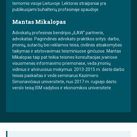
temomis visoje Lietuvoje. Lektorės straipsniai yra
publikuojami buhalterių profesinėje spaudoje.
Mantas Mikalopas
Advokatų profesinės bendrijos „iLAW“ partneris,
advokatas. Pagrindinės advokato praktikos sritys: darbo,
įmonių, sutarčių bei reklamos teisė, civilinės atsakomybės
taikymas ir atstovavimas teisminiuose ginčuose. Mantas
Mikalopas taip pat teikia teisines konsultacijas įvairiose
visuomenės informavimo priemonėse, veda įmonių
vidinius ir atviruosius mokymus. 2013-2015 m. dėstė darbo
teisės paskaitas ir vedė seminarus Kazimiero
Simonavičiaus universitete, nuo 2017 m. rugsėjo dėsto
verslo teisę ISM vadybos ir ekonomikos universitete.