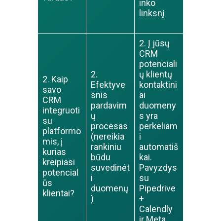
inko
linksnį
2. Į jūsų
CRM
potenciali
2.
ų klientų
2. Kaip
Efektyve
kontaktini
savo
snis
ai
CRM
pardavim
duomeny
integruoti
ų
s yra
su
procesas
perkeliam
platformo
(nereikia
i
mis, į
rankiniu
automatiš
kurias
būdu
kai.
kreipiasi
suvedinėt
Pavyzdys
potencial
i
su
ūs
duomenų
Pipedrive
klientai?
)
+
Calendly
ir Meta