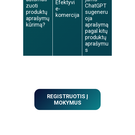
Efektyvi
zuoti
ChatGPT
e-
produktų
sugeneru
komercija
aprašymų
oja
kūrimą?
aprašymą
pagal kitų
produktų
aprašymu
s
REGISTRUOTIS Į
MOKYMUS