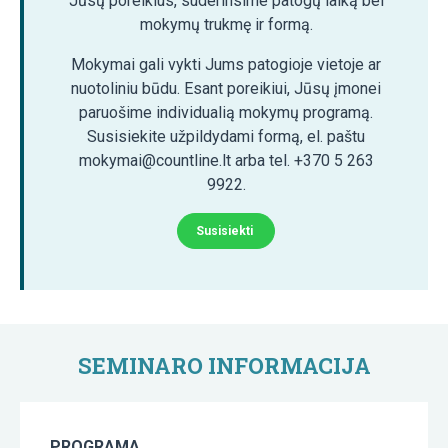
Jūsų poreikius, suderinsime patogų laiką bei
mokymų trukmę ir formą.
Mokymai gali vykti Jums patogioje vietoje ar
nuotoliniu būdu. Esant poreikiui, Jūsų įmonei
paruošime individualią mokymų programą.
Susisiekite užpildydami formą, el. paštu
mokymai@countline.lt arba tel. +370 5 263
9922.
Susisiekti
SEMINARO INFORMACIJA
PROGRAMA