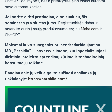
ChatGPT galimybes, bet ir pritaikysite šias žinias kurdami
savo automatizacijas.
Jei norite dirbti protingiau, o ne sunkiau, šis
seminaras yra skirtas jums.
Registruokitės dabar ir
atverkite duris į naują produktyvumo erą su
Make.com
ir
ChatGPT.
Mokymai buvo suorganizuoti bendradarbiaujant su
MB „Parnidia“ – inovatyvia įmone, kuri specializuojasi
dirbtinio intelekto sprendimų kūrime ir technologinių
konsultacijų teikime.
Daugiau apie jų veiklą galite sužinoti apsilankę jų
tinklalapyje:
https://parnidia.com/
.