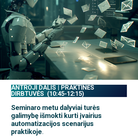
ANTROJI DALIS | PRAKTINĖS
DIRBTUVĖS (10:45-12:15)
Seminaro metu dalyviai turės
galimybę išmokti kurti įvairius
automatizacijos scenarijus
praktikoje
.