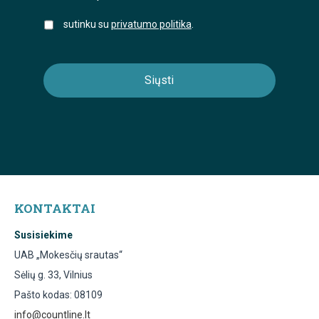
sutinku su
privatumo politika
.
KONTAKTAI
Susisiekime
UAB „Mokesčių srautas“
Sėlių g. 33, Vilnius
Pašto kodas: 08109
info@countline.lt