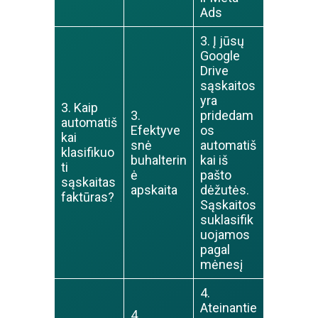
Ads
3. Į jūsų
Google
Drive
sąskaitos
yra
3. Kaip
3.
pridedam
automatiš
Efektyve
os
kai
snė
automatiš
klasifikuo
buhalterin
kai iš
ti
ė
pašto
sąskaitas
apskaita
dėžutės.
faktūras?
Sąskaitos
suklasifik
uojamos
pagal
mėnesį
4.
Ateinantie
4.