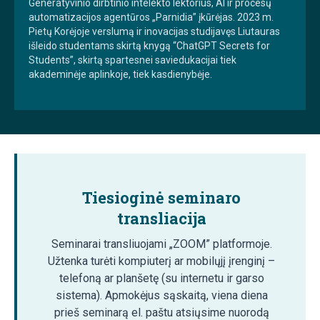
Generatyvinio dirbtinio intelekto lektorius, AI ir procesų
automatizacijos agentūros „Parnidia” įkūrėjas. 2023 m.
Pietų Korėjoje verslumą ir inovacijas studijavęs Liutauras
išleido studentams skirtą knygą “ChatGPT Secrets for
Students”, skirtą spartesnei saviedukacijai tiek
akademinėje aplinkoje, tiek kasdienybėje.
Tiesioginė seminaro
transliacija
Seminarai transliuojami „ZOOM” platformoje.
Užtenka turėti kompiuterį ar mobilųjį įrenginį –
telefoną ar planšetę (su internetu ir garso
sistema). Apmokėjus sąskaitą, viena diena
prieš seminarą el. paštu atsiųsime nuorodą