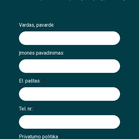
;
Vardas, pavardė:
Įmonės pavadinimas:
El. paštas:
*
Tel. nr.:
*
Privatumo politika
*