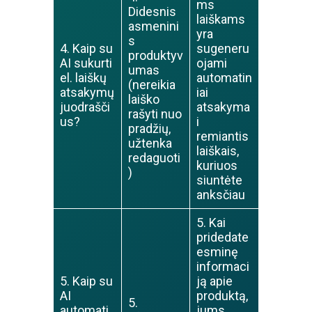
ms
Didesnis
laiškams
asmenini
yra
s
4. Kaip su
sugeneru
produktyv
AI sukurti
ojami
umas
el. laiškų
automatin
(nereikia
atsakymų
iai
laiško
juodrašči
atsakyma
rašyti nuo
us?
i
pradžių,
remiantis
užtenka
laiškais,
redaguoti
kuriuos
)
siuntėte
anksčiau
5. Kai
pridedate
esminę
informaci
5. Kaip su
ją apie
AI
produktą,
5.
automati
jums