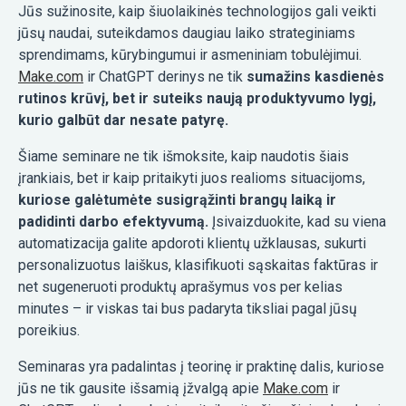
Jūs sužinosite, kaip šiuolaikinės technologijos gali veikti
jūsų naudai, suteikdamos daugiau laiko strateginiams
sprendimams, kūrybingumui ir asmeniniam tobulėjimui.
Make.com
ir ChatGPT derinys ne tik
sumažins kasdienės
rutinos krūvį, bet ir suteiks naują produktyvumo lygį,
kurio galbūt dar nesate patyrę.
Šiame seminare ne tik išmoksite, kaip naudotis šiais
įrankiais, bet ir kaip pritaikyti juos realioms situacijoms,
kuriose galėtumėte susigrąžinti brangų laiką ir
padidinti darbo efektyvumą.
Įsivaizduokite, kad su viena
automatizacija galite apdoroti klientų užklausas, sukurti
personalizuotus laiškus, klasifikuoti sąskaitas faktūras ir
net sugeneruoti produktų aprašymus vos per kelias
minutes – ir viskas tai bus padaryta tiksliai pagal jūsų
poreikius.
Seminaras yra padalintas į teorinę ir praktinę dalis, kuriose
jūs ne tik gausite išsamią įžvalgą apie
Make.com
ir