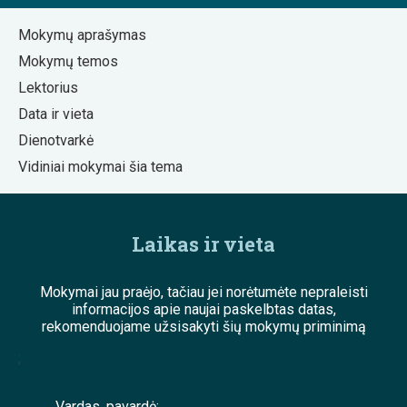
Mokymų aprašymas
Mokymų temos
Lektorius
Data ir vieta
Dienotvarkė
Vidiniai mokymai šia tema
Laikas ir vieta
Mokymai jau praėjo, tačiau jei norėtumėte nepraleisti
informacijos apie naujai paskelbtas datas,
rekomenduojame užsisakyti šių mokymų priminimą
;
Vardas, pavardė: