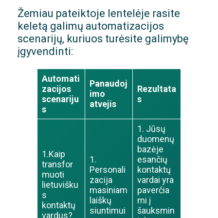
Žemiau pateiktoje lentelėje rasite
keletą galimų automatizacijos
scenarijų, kuriuos turėsite galimybę
įgyvendinti:
Automati
Panaudoj
zacijos
Rezultata
imo
scenariju
s
atvejis
s
1. Jūsų
duomenų
bazėje
1.Kaip
1.
esančių
transfor
Personali
kontaktų
muoti
zacija
vardai yra
lietuvišku
masiniam
paverčia
s
laiškų
mi į
kontaktų
siuntimui
šauksmin
vardus?