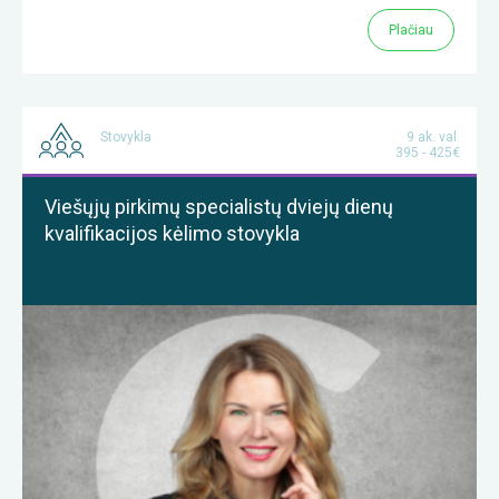
Plačiau
Stovykla
9 ak. val.
395 - 425€
Viešųjų pirkimų specialistų dviejų dienų
kvalifikacijos kėlimo stovykla