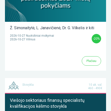
Ž. Simonaitytė
,
L. Janavičienė
,
Dr. G. Vilkelis
ir kiti
2026-10-27 Nuotoliniai mokymai
-20%
2026-10-27 Vilnius
Plačiau
Stovykla
10 ak. val.
460 - 490€
Viešojo sektoriaus finansų specialistų
kvalifikacijos kėlimo stovykla