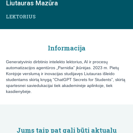
Liutauras Mazūra
LEKTORIUS
Informacija
Generatyvinio dirbtinio intelekto lektorius, AI ir procesų
automatizacijos agentūros „Parnidia” įkūrėjas. 2023 m. Pietų
Korėjoje verslumą ir inovacijas studijavęs Liutauras išleido
studentams skirtą knygą “ChatGPT Secrets for Students”, skirtą
spartesnei saviedukacijai tiek akademinėje aplinkoje, tiek
kasdienybėje.
Jums taip pat gali būti aktualu