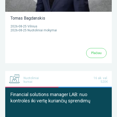
Tomas Bagdanskis
2026-08-25 Vilnius
2026-08-25 Nuotoliniai mokymai
Plačiau
Nuotoliniai
16 ak. val.
kursai
520€
Financial solutions manager LAB: nuo
kontrolės iki vertę kuriančių sprendimų