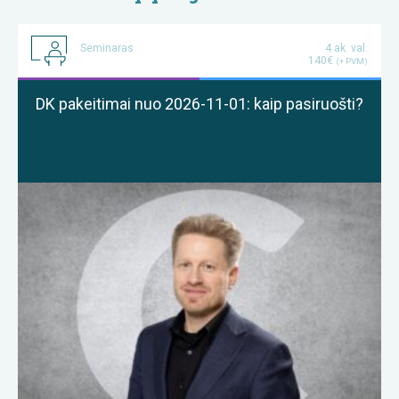
Seminaras
4 ak. val.
140€
(+ PVM)
DK pakeitimai nuo 2026-11-01: kaip pasiruošti?