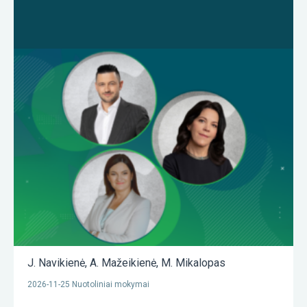
J. Navikienė
,
A. Mažeikienė
,
M. Mikalopas
2026-11-25 Nuotoliniai mokymai