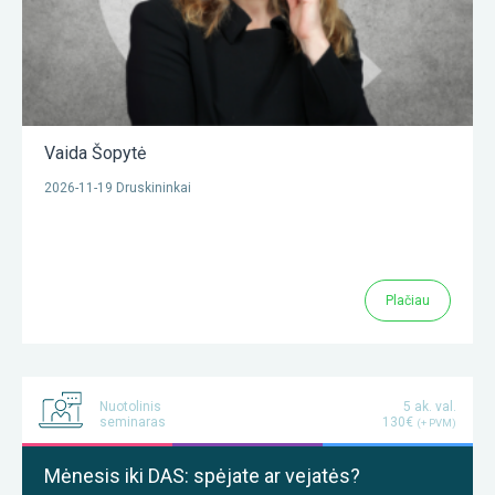
Vaida Šopytė
2026-11-19 Druskininkai
Plačiau
Nuotolinis
5 ak. val.
seminaras
130€
(+ PVM)
Mėnesis iki DAS: spėjate ar vejatės?