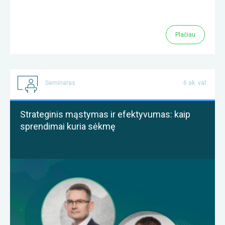
Plačiau
Seminaras
6 ak. val.
Strateginis mąstymas ir efektyvumas: kaip
sprendimai kuria sėkmę