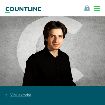
0
Visi lektoriai