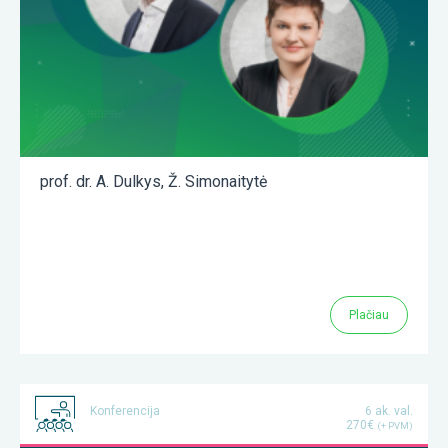
prof. dr. A. Dulkys
,
Ž. Simonaitytė
Plačiau
Konferencija
6 ak. val.
270€
(+ PVM)