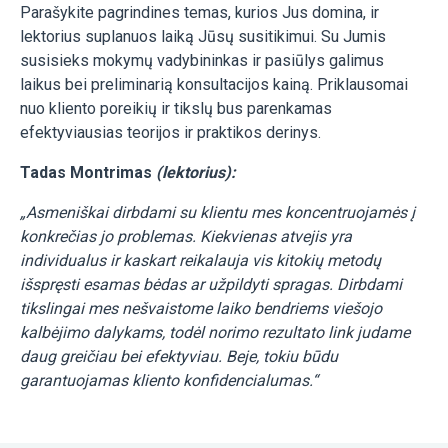
Parašykite pagrindines temas, kurios Jus domina, ir
lektorius suplanuos laiką Jūsų susitikimui. Su Jumis
susisieks mokymų vadybininkas ir pasiūlys galimus
laikus bei preliminarią konsultacijos kainą. Priklausomai
nuo kliento poreikių ir tikslų bus parenkamas
efektyviausias teorijos ir praktikos derinys.
Tadas Montrimas
(lektorius):
„Asmeniškai dirbdami su klientu mes koncentruojamės į
konkrečias jo problemas. Kiekvienas atvejis yra
individualus ir kaskart reikalauja vis kitokių metodų
išspręsti esamas bėdas ar užpildyti spragas. Dirbdami
tikslingai mes nešvaistome laiko bendriems viešojo
kalbėjimo dalykams, todėl norimo rezultato link judame
daug greičiau bei efektyviau. Beje, tokiu būdu
garantuojamas kliento konfidencialumas.“