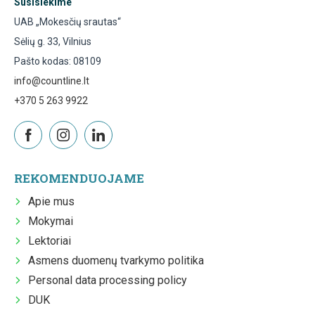
Susisiekime
UAB „Mokesčių srautas“
Sėlių g. 33, Vilnius
Pašto kodas: 08109
info@countline.lt
+370 5 263 9922
REKOMENDUOJAME
Apie mus
Mokymai
Lektoriai
Asmens duomenų tvarkymo politika
Personal data processing policy
DUK