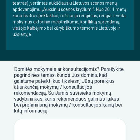
teatras) įvertintas aukščiausiu Lietuvos scenos menų
apdovanojimu „Auksiniu scenos kryžiumi”. Nuo 2011 metų
kuria teatro spektaklius, režisuoja renginius, rengia ir veda
mokymus aktorinio meistriškumo, konfliktų sprendimų,
viešojo kalbėjimo bei kūrybiškumo temomis Lietuvoje ir
užsienyje.
Domitės mokymais ar konsultacijomis? Parašykite
pagrindines temas, kurios Jus domina, kad
galėtume pateikti kuo tikslesnį Jūsų poreikius
atitinkančią mokymų / konsultacijos
rekomendaciją. Su Jumis susisieks mokymų
vadybininkas, kuris rekomenduos galimus laikus
bei preliminarią mokymų / konsultacijos kainą bei
kitą informaciją.