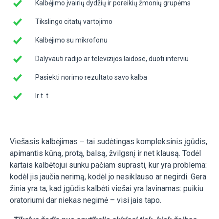
Kalbėjimo įvairių dydžių ir poreikių žmonių grupėms
Tikslingo citatų vartojimo
Kalbėjimo su mikrofonu
Dalyvauti radijo ar televizijos laidose, duoti interviu
Pasiekti norimo rezultato savo kalba
Ir t. t.
Viešasis kalbėjimas – tai sudėtingas kompleksinis įgūdis,
apimantis kūną, protą, balsą, žvilgsnį ir net klausą. Todėl
kartais kalbėtojui sunku pačiam suprasti, kur yra problema:
kodėl jis jaučia nerimą, kodėl jo nesiklauso ar negirdi. Gera
žinia yra ta, kad įgūdis kalbėti viešai yra lavinamas: puikiu
oratoriumi dar niekas negimė – visi jais tapo.