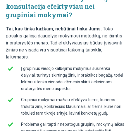
konsultacija efektyviau nei
grupiniai mokymai?
Tai, kas tinka kažkam, nebūtinai tinka Jums.
Toks
posakis galioja daugelyje mokymosi metodikų, ne išimtis
ir oratorystės menas. Tad efektyviausias būdas įsisavinti
žinias ne visada yra visuotinai taikomų taisyklių
laikymasis.
Į grupinius viešojo kalbėjimo mokymus susirenka
dalyviai, turintys skirtingą žinių ir praktikos bagažą, todėl
lektoriui tenka vienodai dėmesio skirti kiekvienam
oratorystės meno aspektui.
Grupiniai mokymai mažiau efektyvu tiems, kuriems
trūksta žinių konkrečiais klausimais, ar tiems, kurie nori
tobulėti tam tikroje srityje, lavinti konkretų įgūdį.
Problema gali tapti ir nepatogus grupinių mokymų laikas
ar noras dėl einamų pareigų ar kitų priežasčių likti