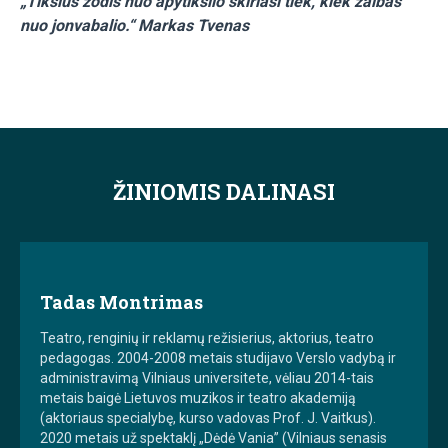
„Tikslus žodis nuo apytikslio skiriasi tiek, kiek žaibas
nuo jonvabalio.“ Markas Tvenas
ŽINIOMIS DALINASI
Tadas Montrimas
Teatro, renginių ir reklamų režisierius, aktorius, teatro
pedagogas. 2004-2008 metais studijavo Verslo vadybą ir
administravimą Vilniaus universitete, vėliau 2014-tais
metais baigė Lietuvos muzikos ir teatro akademiją
(aktoriaus specialybę, kurso vadovas Prof. J. Vaitkus).
2020 metais už spektaklį „Dėdė Vania” (Vilniaus senasis