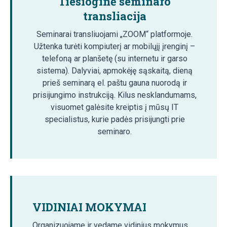
Tiesioginė seminaro
transliacija
Seminarai transliuojami „ZOOM“ platformoje.
Užtenka turėti kompiuterį ar mobilųjį įrenginį –
telefoną ar planšetę (su internetu ir garso
sistema). Dalyviai, apmokėję sąskaitą, dieną
prieš seminarą el. paštu gauna nuorodą ir
prisijungimo instrukciją. Kilus nesklandumams,
visuomet galėsite kreiptis į mūsų IT
specialistus, kurie padės prisijungti prie
seminaro.
VIDINIAI MOKYMAI
Organizuojame ir vedame vidinius mokymus