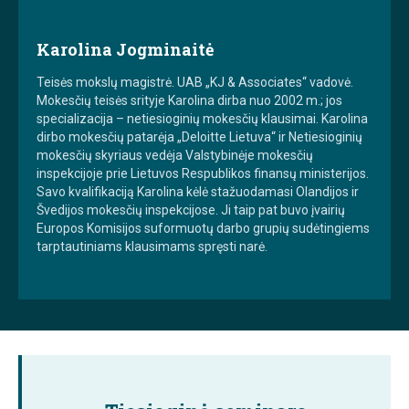
Karolina Jogminaitė
Teisės mokslų magistrė. UAB „KJ & Associates“ vadovė.
Mokesčių teisės srityje Karolina dirba nuo 2002 m.; jos
specializacija – netiesioginių mokesčių klausimai. Karolina
dirbo mokesčių patarėja „Deloitte Lietuva“ ir Netiesioginių
mokesčių skyriaus vedėja Valstybinėje mokesčių
inspekcijoje prie Lietuvos Respublikos finansų ministerijos.
Savo kvalifikaciją Karolina kėlė stažuodamasi Olandijos ir
Švedijos mokesčių inspekcijose. Ji taip pat buvo įvairių
Europos Komisijos suformuotų darbo grupių sudėtingiems
tarptautiniams klausimams spręsti narė.