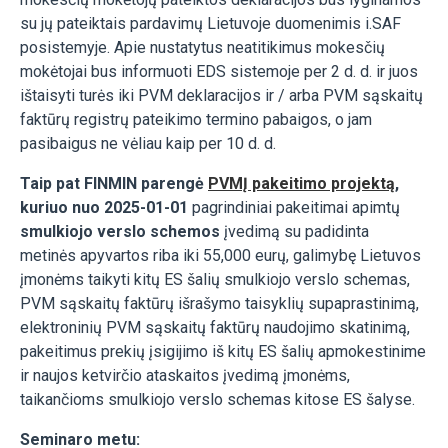
su jų pateiktais pardavimų Lietuvoje duomenimis i.SAF
posistemyje. Apie nustatytus neatitikimus mokesčių
mokėtojai bus informuoti EDS sistemoje per 2 d. d. ir juos
ištaisyti turės iki PVM deklaracijos ir / arba PVM sąskaitų
faktūrų registrų pateikimo termino pabaigos, o jam
pasibaigus ne vėliau kaip per 10 d. d.
Taip pat FINMIN parengė
PVMĮ pakeitimo projektą
,
kuriuo nuo 2025-01-01
pagrindiniai pakeitimai apimtų
smulkiojo verslo schemos
įvedimą su padidinta
metinės apyvartos riba iki 55,000 eurų, galimybę Lietuvos
įmonėms taikyti kitų ES šalių smulkiojo verslo schemas,
PVM sąskaitų faktūrų išrašymo taisyklių supaprastinimą,
elektroninių PVM sąskaitų faktūrų naudojimo skatinimą,
pakeitimus prekių įsigijimo iš kitų ES šalių apmokestinime
ir naujos ketvirčio ataskaitos įvedimą įmonėms,
taikančioms smulkiojo verslo schemas kitose ES šalyse.
Seminaro metu: