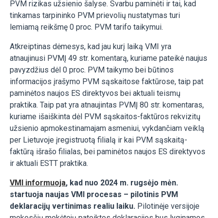
PVM rizikas užsienio šalyse. Svarbu paminėti ir tai, kad
tinkamas tarpininko PVM prievolių nustatymas turi
lemiamą reikšmę 0 proc. PVM tarifo taikymui.
Atkreiptinas dėmesys, kad jau kurį laiką VMI yra
atnaujinusi PVMĮ 49 str. komentarą, kuriame pateikė naujus
pavyzdžius dėl 0 proc. PVM taikymo bei būtinos
informacijos įrašymo PVM sąskaitose faktūrose, taip pat
paminėtos naujos ES direktyvos bei aktuali teismų
praktika. Taip pat yra atnaujintas PVMĮ 80 str. komentaras,
kuriame išaiškinta dėl PVM sąskaitos-faktūros rekvizitų
užsienio apmokestinamajam asmeniui, vykdančiam veiklą
per Lietuvoje įregistruotą filialą ir kai PVM sąskaitą-
faktūrą išrašo filialas, bei paminėtos naujos ES direktyvos
ir aktuali ESTT praktika.
VMI informuoja
, kad nuo 2024 m. rugsėjo mėn.
startuoja naujas VMI procesas – pilotinis PVM
deklaracijų vertinimas realiu laiku.
Pilotinėje versijoje
mokesčių mokėtojų pateiktos deklaracijos bus lyginamos