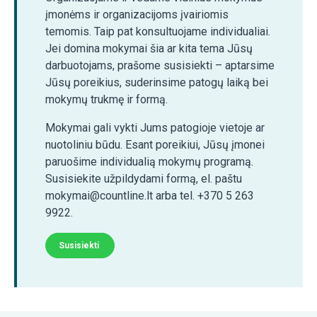
įmonėms ir organizacijoms įvairiomis
temomis. Taip pat konsultuojame individualiai.
Jei domina mokymai šia ar kita tema Jūsų
darbuotojams, prašome susisiekti – aptarsime
Jūsų poreikius, suderinsime patogų laiką bei
mokymų trukmę ir formą.
Mokymai gali vykti Jums patogioje vietoje ar
nuotoliniu būdu. Esant poreikiui, Jūsų įmonei
paruošime individualią mokymų programą.
Susisiekite užpildydami formą, el. paštu
mokymai@countline.lt arba tel. +370 5 263
9922.
Susisiekti