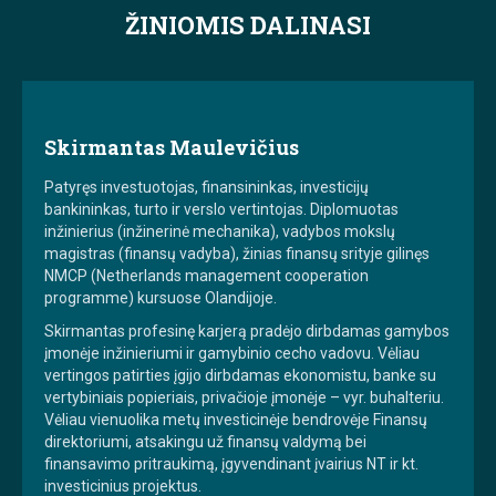
ŽINIOMIS DALINASI
Skirmantas Maulevičius
Patyręs investuotojas, finansininkas, investicijų
bankininkas, turto ir verslo vertintojas. Diplomuotas
inžinierius (inžinerinė mechanika), vadybos mokslų
magistras (finansų vadyba), žinias finansų srityje gilinęs
NMCP (Netherlands management cooperation
programme) kursuose Olandijoje.
Skirmantas profesinę karjerą pradėjo dirbdamas gamybos
įmonėje inžinieriumi ir gamybinio cecho vadovu. Vėliau
vertingos patirties įgijo dirbdamas ekonomistu, banke su
vertybiniais popieriais, privačioje įmonėje – vyr. buhalteriu.
Vėliau vienuolika metų investicinėje bendrovėje Finansų
direktoriumi, atsakingu už finansų valdymą bei
finansavimo pritraukimą, įgyvendinant įvairius NT ir kt.
investicinius projektus.