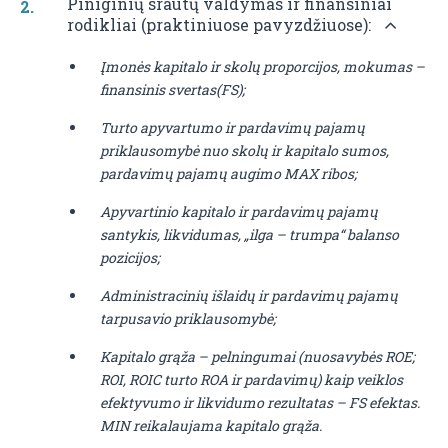
Piniginių srautų valdymas ir finansiniai
rodikliai (praktiniuose pavyzdžiuose):
Įmonės kapitalo ir skolų proporcijos, mokumas –
finansinis svertas(FS);
Turto apyvartumo ir pardavimų pajamų
priklausomybė nuo skolų ir kapitalo sumos,
pardavimų pajamų augimo MAX ribos;
Apyvartinio kapitalo ir pardavimų pajamų
santykis, likvidumas, „ilga – trumpa“ balanso
pozicijos;
Administracinių išlaidų ir pardavimų pajamų
tarpusavio priklausomybė;
Kapitalo grąža – pelningumai (nuosavybės ROE;
ROI, ROIC turto ROA ir pardavimų) kaip veiklos
efektyvumo ir likvidumo rezultatas – FS efektas.
MIN reikalaujama kapitalo grąža.