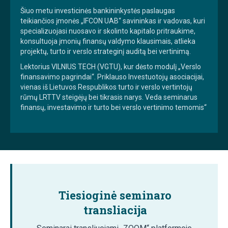
Šiuo metu investicinės bankininkystės paslaugas
teikiančios įmonės „IFCON UAB“ savininkas ir vadovas, kuri
specializuojasi nuosavo ir skolinto kapitalo pritraukime,
konsultuoja įmonių finansų valdymo klausimais, atlieka
projektų, turto ir verslo strateginį auditą bei vertinimą.
Lektorius VILNIUS TECH (VGTU), kur dėsto modulį „Verslo
finansavimo pagrindai“. Priklauso Investuotojų asociacijai,
vienas iš Lietuvos Respublikos turto ir verslo vertintojų
rūmų LRTTV steigėjų bei tikrasis narys. Veda seminarus
finansų, investavimo ir turto bei verslo vertinimo temomis“
Tiesioginė seminaro
transliacija