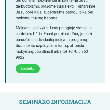
Jei domina mokymai šia ar kita tema Jūsų
darbuotojams, prašome susisiekti – aptarsime
Jūsų poreikius, suderinsime patogų laiką bei
mokymų trukmę ir formą.
Mokymai gali vykti Jums patogioje vietoje ar
nuotoliniu būdu. Esant poreikiui, Jūsų įmonei
paruošime individualią mokymų programą.
Susisiekite užpildydami formą, el. paštu
mokymai@countline.lt arba tel. +370 5 263
9922.
Susisiekti
SEMINARO INFORMACIJA