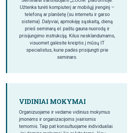
Seminarai transliuojami „ZOOM“ platformoje.
Užtenka turėti kompiuterį ar mobilųjį įrenginį –
telefoną ar planšetę (su internetu ir garso
sistema). Dalyviai, apmokėję sąskaitą, dieną
prieš seminarą el. paštu gauna nuorodą ir
prisijungimo instrukciją. Kilus nesklandumams,
visuomet galėsite kreiptis į mūsų IT
specialistus, kurie padės prisijungti prie
seminaro.
VIDINIAI MOKYMAI
Organizuojame ir vedame vidinius mokymus
įmonėms ir organizacijoms įvairiomis
temomis. Taip pat konsultuojame individualiai.