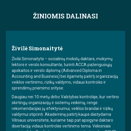
ŽINIOMIS DALINASI
Živilė Simonaitytė
Živilė Simonaitytė – socialinių mokslų daktarė, mokymų
lektorė ir verslo konsultantė, turinti ACCA pažengusiųjų
apskaitos ir verslo diplomą (Advanced Diploma in
Accounting and Business) bei ilgametę patirtį organizacijų
veiklos vertinimo, rizikų valdymo, vidaus kontrolės ir
sprendimų priėmimo srityse.
Daugiau nei 10 metų dirbo Valstybės kontrolėje, kur vertino
skirtingų organizacijų ir sistemų veikimą, rengė
rekomendacijas jų efektyvumui, veiklos brandai ir rizikų
valdymui stiprinti. Akademinę patirtį kaupė dėstydama
Vilniaus universitete, kuriame taip pat apsigynė daktaro
disertaciją vidaus kontrolės vertinimo tema. Vėlesniais