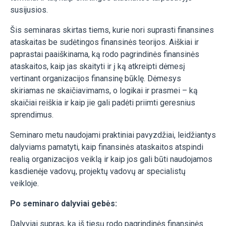
susijusios.
Šis seminaras skirtas tiems, kurie nori suprasti finansines
ataskaitas be sudėtingos finansinės teorijos. Aiškiai ir
paprastai paaiškinama, ką rodo pagrindinės finansinės
ataskaitos, kaip jas skaityti ir į ką atkreipti dėmesį
vertinant organizacijos finansinę būklę. Dėmesys
skiriamas ne skaičiavimams, o logikai ir prasmei – ką
skaičiai reiškia ir kaip jie gali padėti priimti geresnius
sprendimus.
Seminaro metu naudojami praktiniai pavyzdžiai, leidžiantys
dalyviams pamatyti, kaip finansinės ataskaitos atspindi
realią organizacijos veiklą ir kaip jos gali būti naudojamos
kasdienėje vadovų, projektų vadovų ar specialistų
veikloje.
Po seminaro dalyviai gebės:
Dalyviai supras, ką iš tiesų rodo pagrindinės finansinės