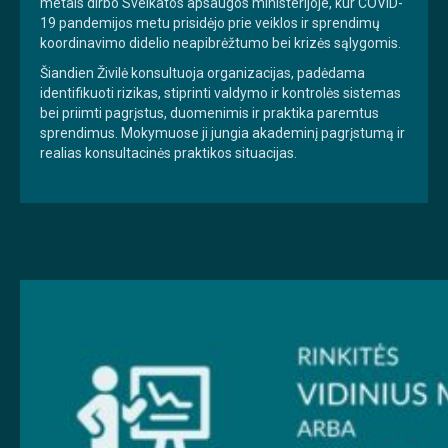
metais dirbo Sveikatos apsaugos ministerijoje, kur COVID-
19 pandemijos metu prisidėjo prie veiklos ir sprendimų
koordinavimo didelio neapibrėžtumo bei krizės sąlygomis.
Šiandien Živilė konsultuoja organizacijas, padėdama
identifikuoti rizikas, stiprinti valdymo ir kontrolės sistemas
bei priimti pagrįstus, duomenimis ir praktika paremtus
sprendimus. Mokymuose ji jungia akademinį pagrįstumą ir
realias konsultacinės praktikos situacijas.