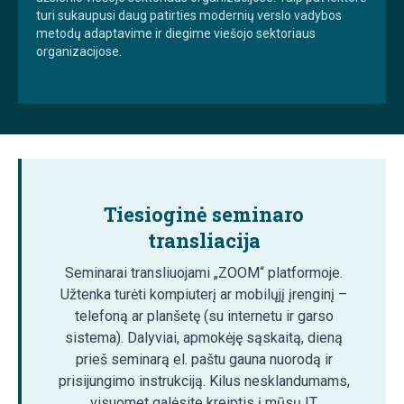
turi sukaupusi daug patirties modernių verslo vadybos
metodų adaptavime ir diegime viešojo sektoriaus
organizacijose.
Tiesioginė seminaro
transliacija
Seminarai transliuojami „ZOOM“ platformoje.
Užtenka turėti kompiuterį ar mobilųjį įrenginį –
telefoną ar planšetę (su internetu ir garso
sistema). Dalyviai, apmokėję sąskaitą, dieną
prieš seminarą el. paštu gauna nuorodą ir
prisijungimo instrukciją. Kilus nesklandumams,
visuomet galėsite kreiptis į mūsų IT