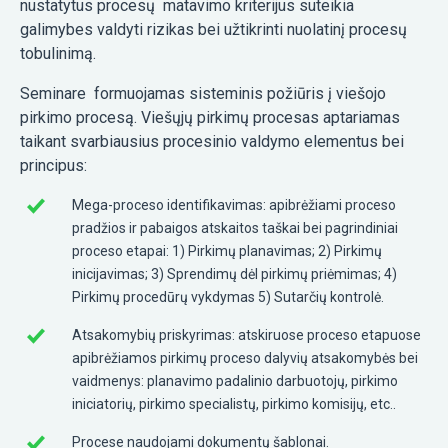
nustatytus procesų matavimo kriterijus suteikia
galimybes valdyti rizikas bei užtikrinti nuolatinį procesų
tobulinimą.
Seminare formuojamas sisteminis požiūris į viešojo
pirkimo procesą. Viešųjų pirkimų procesas aptariamas
taikant svarbiausius procesinio valdymo elementus bei
principus:
Mega-proceso identifikavimas: apibrėžiami proceso
pradžios ir pabaigos atskaitos taškai bei pagrindiniai
proceso etapai: 1) Pirkimų planavimas; 2) Pirkimų
inicijavimas; 3) Sprendimų dėl pirkimų priėmimas; 4)
Pirkimų procedūrų vykdymas 5) Sutarčių kontrolė.
Atsakomybių priskyrimas: atskiruose proceso etapuose
apibrėžiamos pirkimų proceso dalyvių atsakomybės bei
vaidmenys: planavimo padalinio darbuotojų, pirkimo
iniciatorių, pirkimo specialistų, pirkimo komisijų, etc..
Procese naudojami dokumentų šablonai.