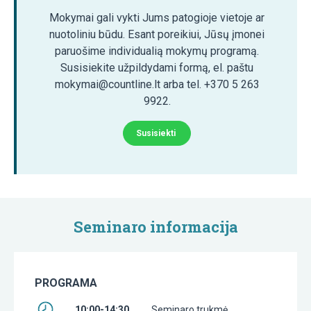
Mokymai gali vykti Jums patogioje vietoje ar
nuotoliniu būdu. Esant poreikiui, Jūsų įmonei
paruošime individualią mokymų programą.
Susisiekite užpildydami formą, el. paštu
mokymai@countline.lt arba tel. +370 5 263
9922.
Susisiekti
Seminaro informacija
PROGRAMA
10:00-14:30
Seminaro trukmė