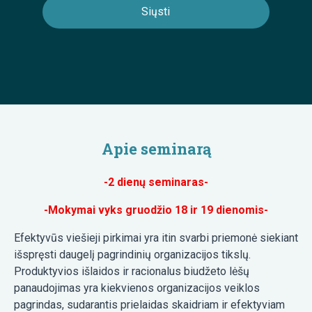
Apie seminarą
-2 dienų seminaras-
-Mokymai vyks gruodžio 18 ir 19 dienomis-
Efektyvūs viešieji pirkimai yra itin svarbi priemonė siekiant
išspręsti daugelį pagrindinių organizacijos tikslų.
Produktyvios išlaidos ir racionalus biudžeto lėšų
panaudojimas yra kiekvienos organizacijos veiklos
pagrindas, sudarantis prielaidas skaidriam ir efektyviam