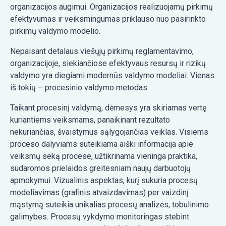
organizacijos augimui. Organizacijos realizuojamų pirkimų
efektyvumas ir veiksmingumas priklauso nuo pasirinkto
pirkimų valdymo modelio.
Nepaisant detalaus viešųjų pirkimų reglamentavimo,
organizacijoje, siekiančiose efektyvaus resursų ir rizikų
valdymo yra diegiami modernūs valdymo modeliai. Vienas
iš tokių – procesinio valdymo metodas.
Taikant procesinį valdymą, dėmesys yra skiriamas vertę
kuriantiems veiksmams, panaikinant rezultato
nekuriančias, švaistymus sąlygojančias veiklas. Visiems
proceso dalyviams suteikiama aiški informacija apie
veiksmų seką procese, užtikrinama vieninga praktika,
sudaromos prielaidos greitesniam naujų darbuotojų
apmokymui. Vizualinis aspektas, kurį sukuria procesų
modeliavimas (grafinis atvaizdavimas) per vaizdinį
mąstymą suteikia unikalias procesų analizės, tobulinimo
galimybes. Procesų vykdymo monitoringas stebint