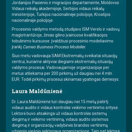
Jordanijos Pasienio ir migracijos departamente, Moldovos
Vidaus reikalų akademijoje, Serbijos vidaus reikalų
ministerijoje, Turkijos nacionalinėje policijoje, Kroatijos
nacionalinėje policijoje.
Procesinio valdymo metodą studijavo ISM Verslo ir vadovų
magistrantūroje, žinias gilino įvairiuose kvalifikacijos
tobulinimo kursuose. Įvaldžiusi procesinio modeliavimo
įrankį
Cameo Business Process Modeller.
Šiuo metu vadovauja SAM Ekstremalių sveikatai situacijų
centrui, kuriame aktyviai diegiami ekstremalių situacijų
valdymo procesai. Vadovaujamoje organizacijoje per
metus atliekama per 200 pirkimų už daugiau nei 4 mln.
EUR. Todėl pirkimų procesui skiriamas ypatingas dėmesys.
Laura Maldūnienė
Dr. Laura Maldūnienė turi daugiau nei 15 metų patirtį
vidaus audito ir vidaus kontrolės veikimo vertinimo srityse.
Lektorė buvo atsakinga už vidaus kontrolės sistemų
diegimą ir veikimo vertinimą, vidaus audito sistemos
diegimą ir organizacijų vadybinės brandos vertinimą
užsienio viešojo sektoriaus organizacijose. Taip pat lektorė