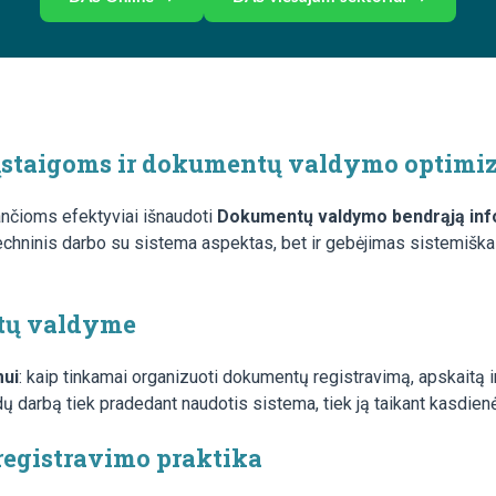
s įstaigoms ir dokumentų valdymo optim
iančioms efektyviai išnaudoti
Dokumentų valdymo bendrąją inf
ninis darbo su sistema aspektas, bet ir gebėjimas sistemiškai įs
tų valdyme
mui
: kaip tinkamai organizuoti dokumentų registravimą, apskaitą ir
andų darbą tiek pradedant naudotis sistema, tiek ją taikant kasdienė
registravimo praktika