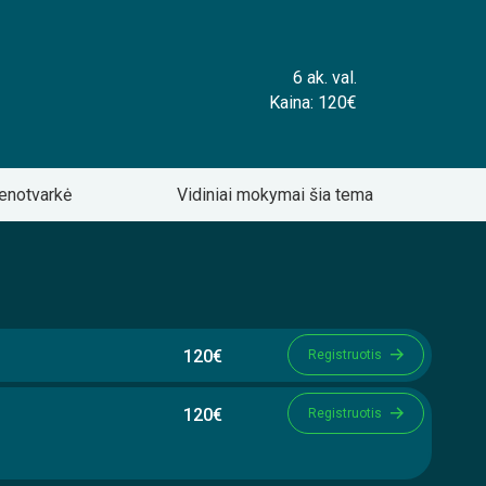
6 ak. val.
Kaina: 120€
enotvarkė
Vidiniai mokymai šia tema
120€
Registruotis
120€
Registruotis