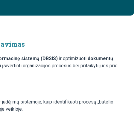
izavimas
ormacinę sistemą (DBSIS)
ir optimizuoti
dokumentų
ivertinti organizacijos procesus bei pritaikyti juos prie
 judėjimą sistemoje, kaip identifikuoti procesų „butelio
je veikloje.