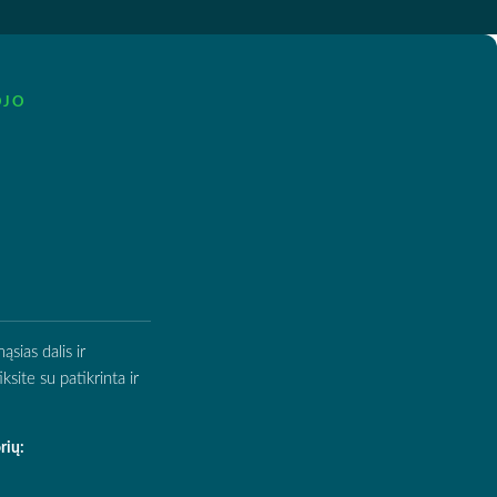
OJO
sias dalis ir
site su patikrinta ir
rių: