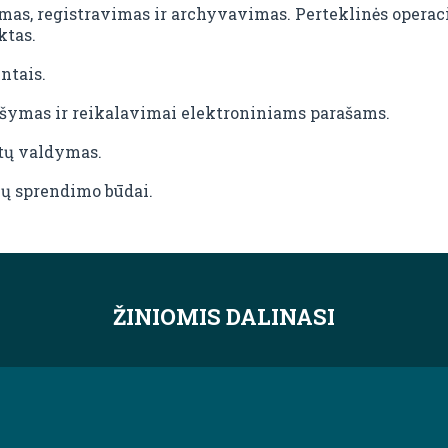
as, registravimas ir archyvavimas. Perteklinės operac
ktas.
ntais.
šymas ir reikalavimai elektroniniams parašams.
tų valdymas.
jų sprendimo būdai.
ŽINIOMIS DALINASI