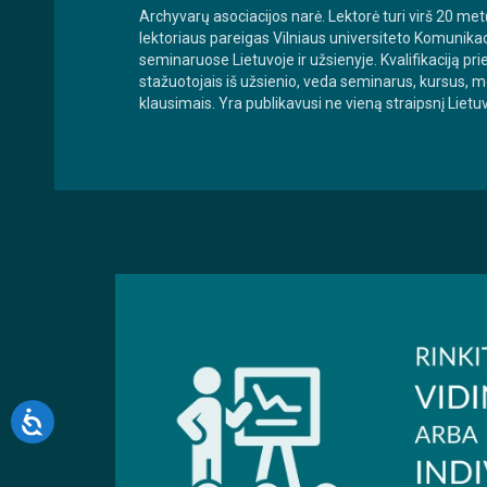
Archyvarų asociacijos narė. Lektorė turi virš 20 me
lektoriaus pareigas Vilniaus universiteto Komunika
seminaruose Lietuvoje ir užsienyje. Kvalifikaciją p
stažuotojais iš užsienio, veda seminarus, kursus, m
klausimais. Yra publikavusi ne vieną straipsnį Liet