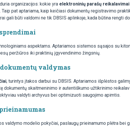
duria organizacijos: kokie yra
elektroninių parašų reikalavimai
i. Taip pat aptariama, kaip keičiasi dokumentų registravimo prakt
gali būti valdomi ne tik DBSIS aplinkoje, kada būtina rengti doku
i sprendimai
chnologiniams aspektams. Aptariamos sistemos sąsajos su kito
sų peržiūros iki praktinių įgyvendinimo žingsnių.
ių dokumentų valdymas
iai
, turintys įtakos darbui su DBSIS. Aptariamos išplėstos galim
keitę dokumentų skaitmeninimo ir autentiškumo užtikrinimo reikal
ektyviau valdyti archyvus bei optimizuoti saugojimo apimtis.
 prieinamumas
os valdymo modelio pokyčiai, paslaugų prieinamumo plėtra bei ga