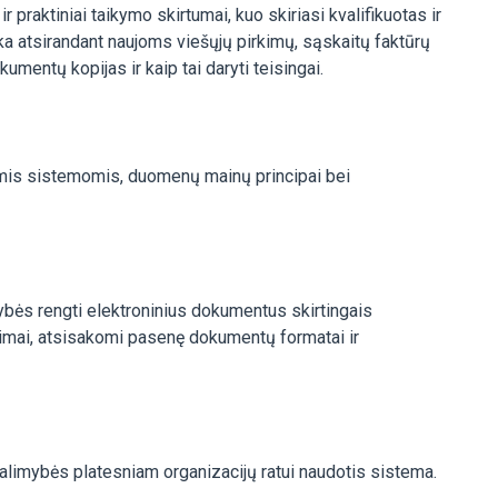
ir praktiniai taikymo skirtumai, kuo skiriasi kvalifikuotas ir
ika atsirandant naujoms viešųjų pirkimų, sąskaitų faktūrų
mentų kopijas ir kaip tai daryti teisingai.
mis sistemomis, duomenų mainų principai bei
ybės rengti elektroninius dokumentus skirtingais
avimai, atsisakomi pasenę dokumentų formatai ir
limybės platesniam organizacijų ratui naudotis sistema.