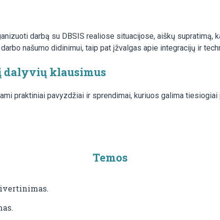
izuoti darbą su DBSIS realiose situacijose, aiškų supratimą, ka
rbo našumo didinimui, taip pat įžvalgas apie integracijų ir tech
į dalyvių klausimus
 praktiniai pavyzdžiai ir sprendimai, kuriuos galima tiesiogiai p
Temos
ivertinimas.
mas.