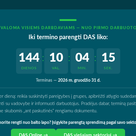
IVALOMA VISIEMS DARBDAVIAMS — NUO PIRMO DARBUOT
Iki termino parengti DAS liko:
144
10
04
14
:
:
:
DIENOS
VAL.
MIN.
SEK.
Terminas —
2026 m. gruodžio 31 d.
ieną: reikia suskirstyti pareigybes į grupes, apibrėžti atlygio sudedamą
rinti su vadovybe ir informuoti darbuotojus. Pradėjus dabar, terminą pasitik
o ne skubomis „ant paskutinės“ rengiamu dokumentu.
orite rengti nuo balto lapo? Įsigykite parengtą sprendimą pagal savo sekto
DAS Online →
DAS viešajam sektoriui →