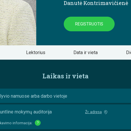
Danutė Kontrimavičienė
REGISTRUOTIS
Lektorius
Data ir vieta
Di
Laikas ir vieta
lyvio namuose arba darbo vietoje
untline mokymų auditorija
Žr. adresą
kavimo informacija:
?