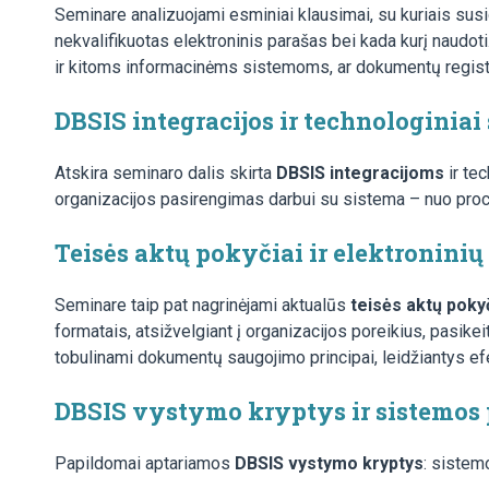
Seminare analizuojami esminiai klausimai, su kuriais susi
nekvalifikuotas elektroninis parašas bei kada kurį naudot
ir kitoms informacinėms sistemoms, ar dokumentų registrai 
DBSIS integracijos ir technologinia
Atskira seminaro dalis skirta
DBSIS integracijoms
ir te
organizacijos pasirengimas darbui su sistema – nuo proce
Teisės aktų pokyčiai ir elektronin
Seminare taip pat nagrinėjami aktualūs
teisės aktų pokyč
formatais, atsižvelgiant į organizacijos poreikius, pasi
tobulinami dokumentų saugojimo principai, leidžiantys ef
DBSIS vystymo kryptys ir sistemos
Papildomai aptariamos
DBSIS vystymo kryptys
: sistem