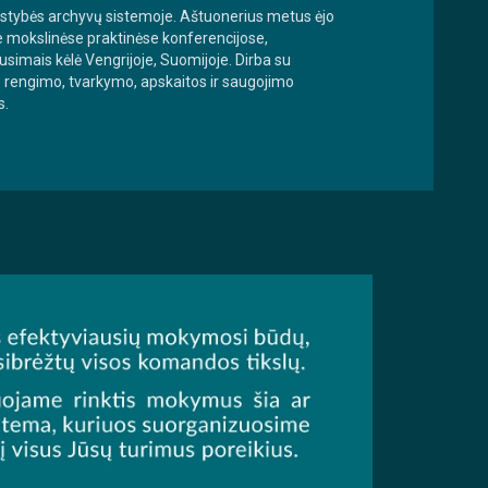
valstybės archyvų sistemoje. Aštuonerius metus ėjo
se mokslinėse praktinėse konferencijose,
simais kėlė Vengrijoje, Suomijoje. Dirba su
ų) rengimo, tvarkymo, apskaitos ir saugojimo
s.