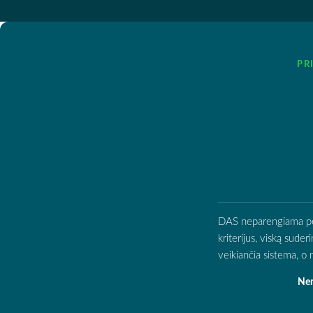
PR
DAS neparengiama per d
kriterijus, viską sude
veikiančia sistema, 
Nen