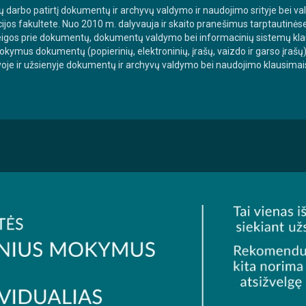
tų darbo patirtį dokumentų ir archyvų valdymo ir naudojimo srityje bei 
cijos fakultete. Nuo 2010 m. dalyvauja ir skaito pranešimus tarptautinė
rieigos prie dokumentų, dokumentų valdymo bei informacinių sistemų klau
okymus dokumentų (popierinių, elektroninių, įrašų, vaizdo ir garso įraš
uvoje ir užsienyje dokumentų ir archyvų valdymo bei naudojimo klausimai