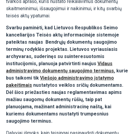
tvarkos aprašo, kuris nustato reikalavimus dokumentų
skaitmeninimui, išsaugojimui ir naikinimui, ir kitų svarbių
teisės aktų ypatumai.
Svarbu paminėti, kad Lietuvos Respublikos Seimo
kanceliarijos Teisės aktų informacinėje sistemoje
pateiktas naujas Bendrųjų dokumentų saugojimo
terminų rodyklės projektas. Lietuvos vyriausiasis
archyvaras, suderinęs su suinteresuotomis
institucijomis, planuoja patvirtinti naujus
Vidaus
administravimo dokumentų saugojimo terminus
, kurie
bus taikomi tik
Viešojo administravimo įstatymo
pakeitimais
nustatytos veiklos sričių dokumentams.
Dėl šios priežasties naujas reglamentavimas apims
mažiau saugomų dokumentų rūšių, taip pat
planuojama, mažinant administracinę naštą, kai
kuriems dokumentams nustatyti trumpesnius
saugojimo terminus.
Dalyviai išmoks, kaip teisingai pasinaudoti dokumentų