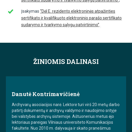
Įsakymas
“Dėl E. rezidento elektroninės atpažinties
sertifikato ir kvalifikuoto elektroninio parašo sertifikato
sudarymo ir tvarkymo sąlygų patvirtinimo”
.
ŽINIOMIS DALINASI
Danutė Kontrimavičienė
Archyvarų asociacijos narė. Lektorė turi virš 20 metų darbo
patirtį dokumentų ir archyvų valdymo ir naudojimo srityje
bei valstybės archyvų sistemoje. Aštuonerius metus ėjo
lektoriaus pareigas Vilniaus universiteto Komunikacijos
fakultete. Nuo 2010 m. dalyvauja ir skaito pranešimus