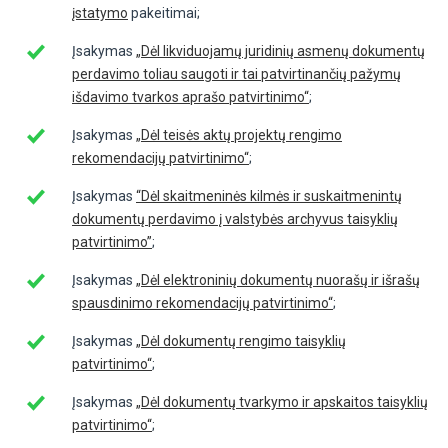
įstatymo
pakeitimai;
Įsakymas
„Dėl likviduojamų juridinių asmenų dokumentų
perdavimo toliau saugoti ir tai patvirtinančių pažymų
išdavimo tvarkos aprašo patvirtinimo“
;
Įsakymas
„Dėl teisės aktų projektų rengimo
rekomendacijų patvirtinimo“
;
Įsakymas
“Dėl skaitmeninės kilmės ir suskaitmenintų
dokumentų perdavimo į valstybės archyvus taisyklių
patvirtinimo”
;
Įsakymas
„Dėl elektroninių dokumentų nuorašų ir išrašų
spausdinimo rekomendacijų patvirtinimo“
;
Įsakymas
„Dėl dokumentų rengimo taisyklių
patvirtinimo“
;
Įsakymas
„Dėl dokumentų tvarkymo ir apskaitos taisyklių
patvirtinimo“
;