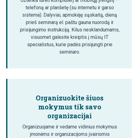
Užtenka turėti kompiuterį ar mobilųjį įrenginį –
telefoną ar planšetę (su internetu ir garso
sistema). Dalyviai, apmokėję sąskaitą, dieną
prieš seminarą el. paštu gauna nuorodą ir
prisijungimo instrukciją. Kilus nesklandumams,
visuomet galėsite kreiptis į mūsų IT
specialistus, kurie padės prisijungti prie
seminaro.
Organizuokite šiuos
mokymus tik savo
organizacijai
Organizuojame ir vedame vidinius mokymus
įmonėms ir organizacijoms įvairiomis