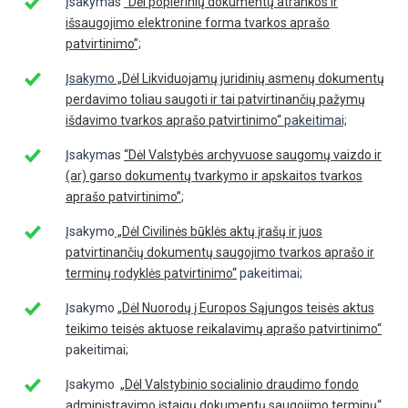
Įsakymas
“Dėl popierinių dokumentų atrankos ir
išsaugojimo elektronine forma tvarkos aprašo
patvirtinimo”;
Įsakymo
„Dėl Likviduojamų juridinių asmenų dokumentų
perdavimo toliau saugoti ir tai patvirtinančių pažymų
išdavimo tvarkos aprašo patvirtinimo“
pakeitimai;
Įsakymas
“Dėl Valstybės archyvuose saugomų vaizdo ir
(ar) garso dokumentų tvarkymo ir apskaitos tvarkos
aprašo patvirtinimo”
;
Įsakymo
„Dėl Civilinės būklės aktų įrašų ir juos
patvirtinančių dokumentų saugojimo tvarkos aprašo ir
terminų rodyklės patvirtinimo“
pakeitimai;
Įsakymo
„Dėl Nuorodų į Europos Sąjungos teisės aktus
teikimo teisės aktuose reikalavimų aprašo patvirtinimo“
pakeitimai;
Įsakymo
„Dėl Valstybinio socialinio draudimo fondo
administravimo įstaigų dokumentų saugojimo terminų“