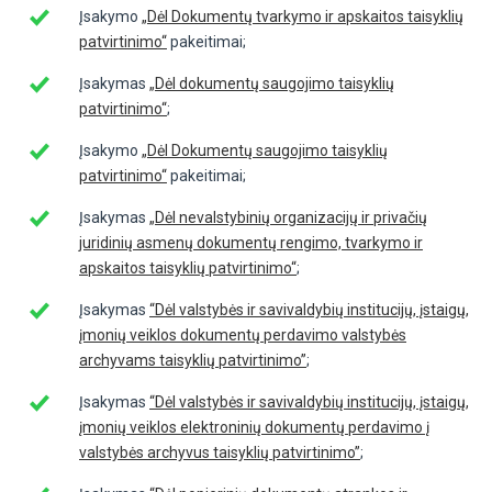
Įsakymo
„Dėl Dokumentų tvarkymo ir apskaitos taisyklių
patvirtinimo“
pakeitimai;
Įsakymas
„Dėl dokumentų saugojimo taisyklių
patvirtinimo“
;
Įsakymo
„Dėl Dokumentų saugojimo taisyklių
patvirtinimo“
pakeitimai;
Įsakymas
„Dėl nevalstybinių organizacijų ir privačių
juridinių asmenų dokumentų rengimo, tvarkymo ir
apskaitos taisyklių patvirtinimo“
;
Įsakymas
“Dėl valstybės ir savivaldybių institucijų, įstaigų,
įmonių veiklos dokumentų perdavimo valstybės
archyvams taisyklių patvirtinimo”
;
Įsakymas
“Dėl valstybės ir savivaldybių institucijų, įstaigų,
įmonių veiklos elektroninių dokumentų perdavimo į
valstybės archyvus taisyklių patvirtinimo”
;