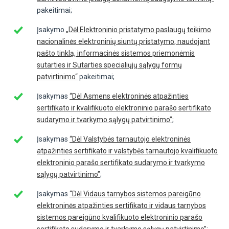
pakeitimai;
Įsakymo
„Dėl Elektroninio pristatymo paslaugų teikimo
nacionalinės elektroninių siuntų pristatymo, naudojant
pašto tinklą, informacinės sistemos priemonėmis
sutarties ir Sutarties specialiųjų sąlygų formų
patvirtinimo“
pakeitimai;
Įsakymas
“Dėl Asmens elektroninės atpažinties
sertifikato ir kvalifikuoto elektroninio parašo sertifikato
sudarymo ir tvarkymo sąlygų patvirtinimo”
;
Įsakymas
“Dėl Valstybės tarnautojo elektroninės
atpažinties sertifikato ir valstybės tarnautojo kvalifikuoto
elektroninio parašo sertifikato sudarymo ir tvarkymo
sąlygų patvirtinimo”
;
Įsakymas
“Dėl Vidaus tarnybos sistemos pareigūno
elektroninės atpažinties sertifikato ir vidaus tarnybos
sistemos pareigūno kvalifikuoto elektroninio parašo
sertifikato sudarymo ir tvarkymo sąlygų patvirtinimo”
;