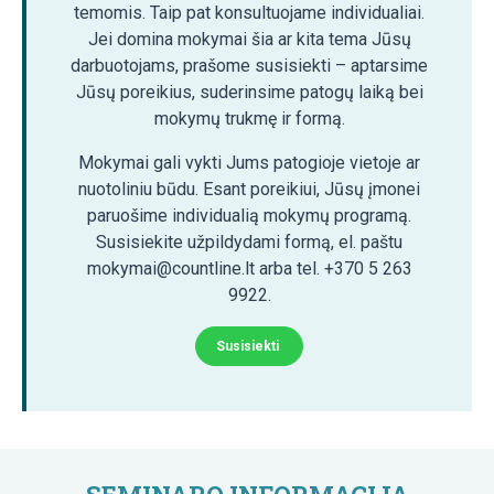
temomis. Taip pat konsultuojame individualiai.
Jei domina mokymai šia ar kita tema Jūsų
darbuotojams, prašome susisiekti – aptarsime
Jūsų poreikius, suderinsime patogų laiką bei
mokymų trukmę ir formą.
Mokymai gali vykti Jums patogioje vietoje ar
nuotoliniu būdu. Esant poreikiui, Jūsų įmonei
paruošime individualią mokymų programą.
Susisiekite užpildydami formą, el. paštu
mokymai@countline.lt arba tel. +370 5 263
9922.
Susisiekti