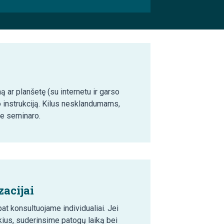
ą ar planšetę (su internetu ir garso
o instrukciją. Kilus nesklandumams,
ie seminaro.
acijai
t konsultuojame individualiai. Jei
ius, suderinsime patogų laiką bei