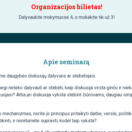
Organizacijos bilietas!
Dalyvaukite mokymuose 4, o mokėkite tik už 3!
Apie seminarą
 daugybės diskusijų dalyviais ar stebėtojais.
gi neteko dalyvauti ar stebėti, kaip diskusija virsta ginču ir niek
ojasi? Arba jei diskusija vyksta stebint žiūrovams, daugiau simpat
o mechanizmas, norite jo principus pritaikyti darbe, versle, polit
tikinti, ir norėtumėte suprasti, kodėl taip vyksta?