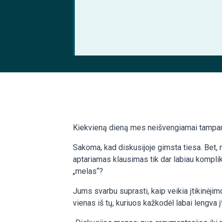
Kiekvieną dieną mes neišvengiamai tampame
Sakoma, kad diskusijoje gimsta tiesa. Bet, ne
aptariamas klausimas tik dar labiau kompliku
„melas“?
Jums svarbu suprasti, kaip veikia įtikinėjim
vienas iš tų, kuriuos kažkodėl labai lengva į