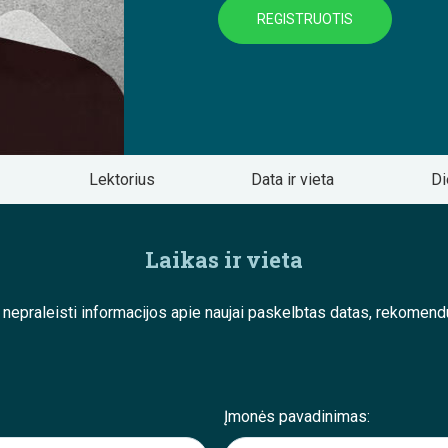
REGISTRUOTIS
Lektorius
Data ir vieta
Di
Laikas ir vieta
e nepraleisti informacijos apie naujai paskelbtas datas, rekom
Įmonės pavadinimas: