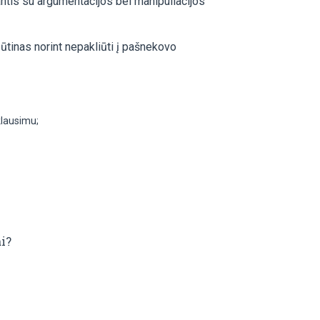
antis su argumentacijos bei manipuliacijos
ūtinas norint nepakliūti į pašnekovo
klausimu;
i?