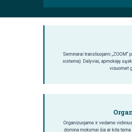
Seminarai transliuojami „ZOOM“ pla
sistema). Dalyviai, apmokėję sąsk
visuomet ga
Organ
Organizuojame ir vedame vidinius
domina mokymai šia ar kita tema