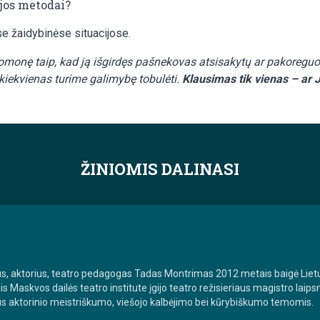
jos metodai?
se žaidybinėse situacijose.
nuomonę taip, kad ją išgirdęs pašnekovas atsisakytų ar pakoreg
s kiekvienas turime galimybę tobulėti.
Klausimas tik vienas – ar 
ŽINIOMIS DALINASI
rius, aktorius, teatro pedagogas Tadas Montrimas 2012 metais baigė Lie
s Maskvos dailės teatro institute įgijo teatro režisieriaus magistro laip
us aktorinio meistriškumo, viešojo kalbėjimo bei kūrybiškumo temomis.