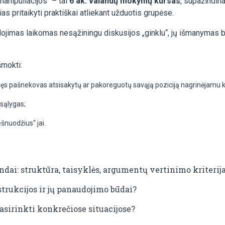
anipuliacijos“ – tai
6 ak. valandų
mokymų kursas
, supažindin
as pritaikyti praktiškai atliekant užduotis grupėse.
ojimas laikomas nesąžiningu diskusijos „ginklu“, jų išmanymas b
šmokti:
rdęs pašnekovas atsisakytų ar pakoreguotų savąją poziciją nagrinėjamu 
 sąlygas;
ešnuodžius“ jai.
dai: struktūra, taisyklės, argumentų vertinimo kriterija
trukcijos ir jų panaudojimo būdai?
sirinkti konkrečiose situacijose?