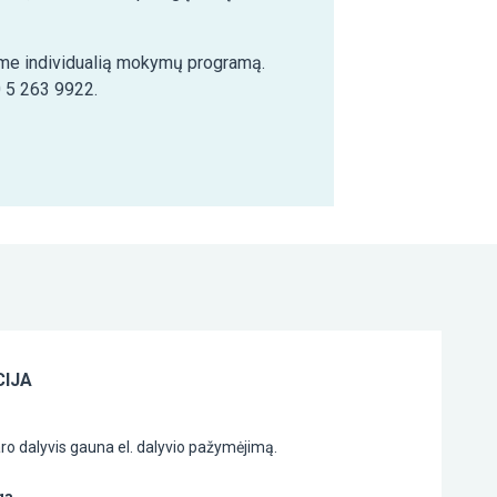
šime individualią mokymų programą.
0 5 263 9922.
IJA
o dalyvis gauna el. dalyvio pažymėjimą.