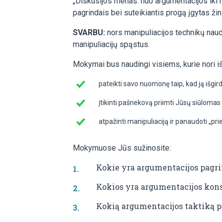
„Diskusijos menas: nuo argumentacijos iki m
pagrindais bei suteikiantis progą įgytas žini
SVARBU:
nors manipuliacijos technikų naud
manipuliacijų spąstus.
Mokymai bus naudingi visiems, kurie nori i
pateikti savo nuomonę taip, kad ją išgi
įtikinti pašnekovą priimti Jūsų siūlomas
atpažinti manipuliaciją ir panaudoti „pri
Mokymuose Jūs sužinosite:
Kokie yra argumentacijos pagrin
Kokios yra argumentacijos kons
Kokią argumentacijos taktiką pa