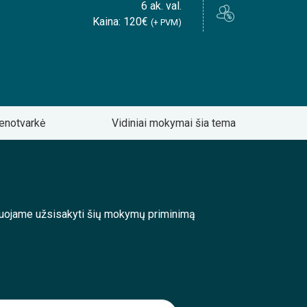
6 ak. val.
Kaina: 120€
(+ PVM)
enotvarkė
Vidiniai mokymai šia tema
enduojame užsisakyti šių mokymų priminimą