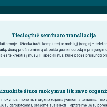
Tiesioginė seminaro transliacija
tformoje. Užtenka turėti kompiuterį ar mobilųjį įrenginį – telefon
aitą, dieną prieš seminarą el. paštu gauna nuorodą ir prisijungim
lėsite kreiptis į mūsų IT specialistus, kurie padės prisijungti pr
izuokite šiuos mokymus tik savo organiz
 mokymus įmonėms ir organizacijoms įvairiomis temomis. Taip pa
 Jūsų darbuotojams, prašome susisiekti – aptarsime Jūsų poreik