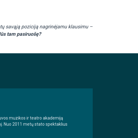
uotų savąją poziciją nagrinėjamu klausimu –
Jūs tam pasiruošę?
tuvos muzikos ir teatro akademiją
snį. Nuo 2011 metų stato spektaklius