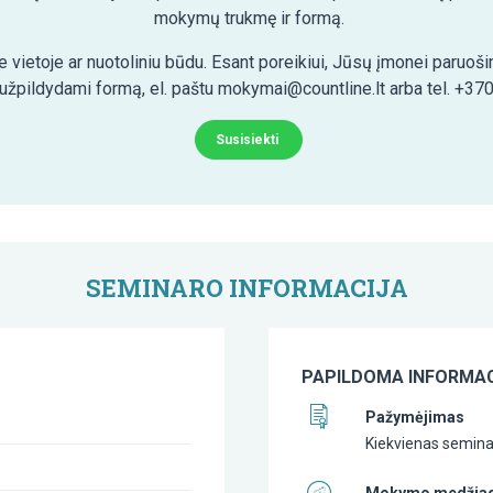
mokymų trukmę ir formą.
 vietoje ar nuotoliniu būdu. Esant poreikiui, Jūsų įmonei paruo
 užpildydami formą, el. paštu mokymai@countline.lt arba tel. +37
Susisiekti
SEMINARO INFORMACIJA
PAPILDOMA INFORMAC
Pažymėjimas
Kiekvienas seminar