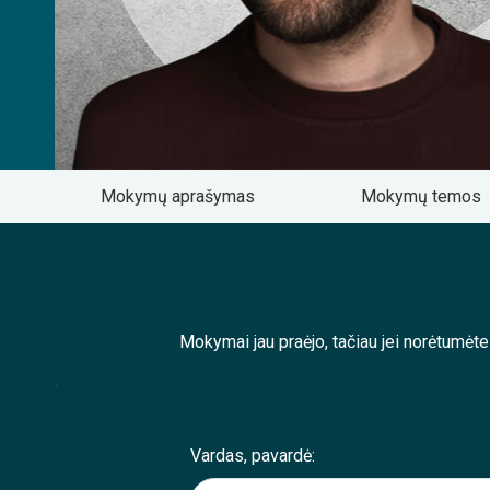
Mokymų aprašymas
Mokymų temos
Mokymai jau praėjo, tačiau jei norėtumėt
;
Vardas, pavardė: