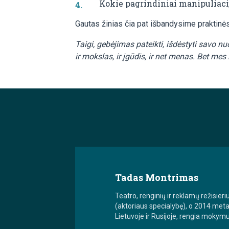
Kokie pagrindiniai manipuliaci
Gautas žinias čia pat išbandysime praktinė
Taigi, gebėjimas pateikti, išdėstyti savo 
ir mokslas, ir įgūdis, ir net menas. Bet me
Tadas Montrimas
Teatro, renginių ir reklamų režisie
(aktoriaus specialybę), o 2014 metai
Lietuvoje ir Rusijoje, rengia mokym