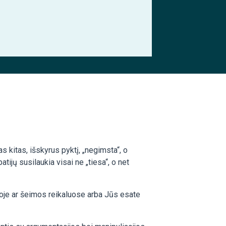
as kitas, išskyrus pyktį, „negimsta“, o
ijų susilaukia visai ne „tiesa“, o net
ikoje ar šeimos reikaluose arba Jūs esate