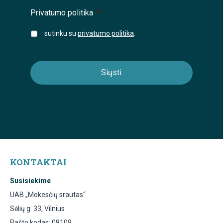
Privatumo politika
*
sutinku su
privatumo politika
.
KONTAKTAI
Susisiekime
UAB „Mokesčių srautas“
Sėlių g. 33, Vilnius
Pašto kodas: 08109