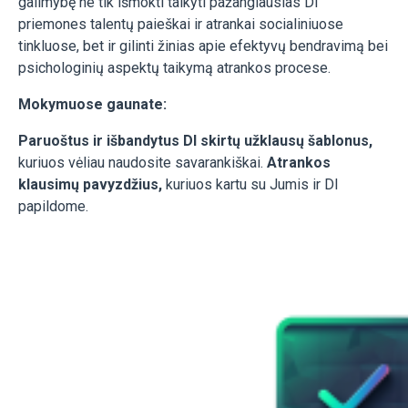
galimybę ne tik išmokti taikyti pažangiausias DI
priemones talentų paieškai ir atrankai socialiniuose
tinkluose, bet ir gilinti žinias apie efektyvų bendravimą bei
psichologinių aspektų taikymą atrankos procese.
Mokymuose gaunate:
Paruoštus ir išbandytus DI skirtų užklausų šablonus,
kuriuos vėliau naudosite savarankiškai.
A
trankos
klausimų pavyzdžius,
kuriuos kartu su Jumis ir DI
papildome.