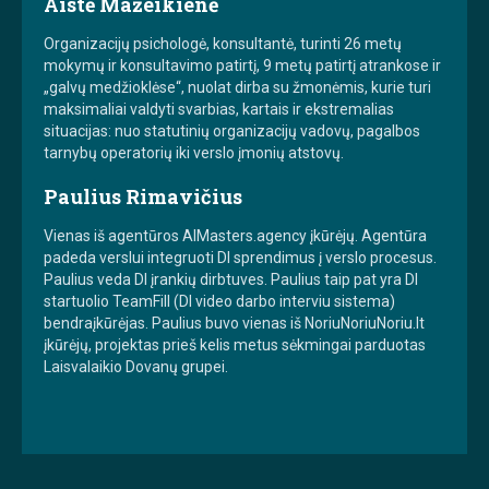
Aistė Mažeikienė
Organizacijų psichologė, konsultantė, turinti 26 metų
mokymų ir konsultavimo patirtį, 9 metų patirtį atrankose ir
„galvų medžioklėse“, nuolat dirba su žmonėmis, kurie turi
maksimaliai valdyti svarbias, kartais ir ekstremalias
situacijas: nuo statutinių organizacijų vadovų, pagalbos
tarnybų operatorių iki verslo įmonių atstovų.
Paulius Rimavičius
Vienas iš agentūros AIMasters.agency įkūrėjų. Agentūra
padeda verslui integruoti DI sprendimus į verslo procesus.
Paulius veda DI įrankių dirbtuves. Paulius taip pat yra DI
startuolio TeamFill (DI video darbo interviu sistema)
bendraįkūrėjas. Paulius buvo vienas iš NoriuNoriuNoriu.lt
įkūrėjų, projektas prieš kelis metus sėkmingai parduotas
Laisvalaikio Dovanų grupei.