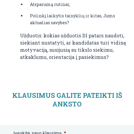
Atsparumą rutinai;
Polinkį laikytis taisyklių ir kitas, Jums
aktualias savybes?
Užduotis: kokias užduotis DI patars naudoti,
siekiant nustatyti, ar kandidatas turi vidinę
motyvaciją, susijusią su tikslo siekimu,
atkaklumu, orientacija į pasiekimus?
KLAUSIMUS GALITE PATEIKTI IŠ
ANKSTO
Įveskite savo klausimą
*