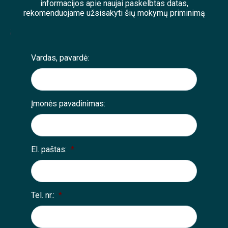
informacijos apie naujai paskelbtas datas,
rekomenduojame užsisakyti šių mokymų priminimą
;
Vardas, pavardė:
Įmonės pavadinimas:
El. paštas:
*
Tel. nr.:
*