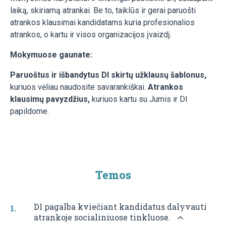
laiką, skiriamą atrankai. Be to, taiklūs ir gerai paruošti
atrankos klausimai kandidatams kuria profesionalios
atrankos, o kartu ir visos organizacijos įvaizdį.
Mokymuose gaunate:
Paruoštus ir išbandytus DI skirtų užklausų šablonus,
kuriuos vėliau naudosite savarankiškai.
A
trankos
klausimų pavyzdžius,
kuriuos kartu su Jumis ir DI
papildome.
Temos
DI pagalba kviečiant kandidatus dalyvauti
atrankoje socialiniuose tinkluose.