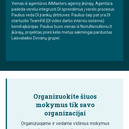
Vienas iš agentūros AIMasters.agency įkūrėjų. Agentūra
padeda verslui integruoti DI sprendimus į verslo procesus.
Paulius veda DI įrankių dirbtuves. Paulius taip pat yra DI
startuolio TeamFill (DI video darbo interviu sistema)
bendraįkūrėjas. Paulius buvo vienas iš NoriuNoriuNoriu.lt
įkūrėjų, projektas prieš kelis metus sėkmingai parduotas
Laisvalaikio Dovanų grupei.
Organizuokite šiuos
mokymus tik savo
organizacijai
Organizuojame ir vedame vidinius mokymus