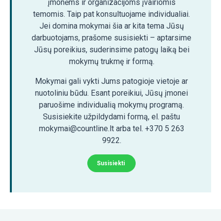
įmonėms ir organizacijoms įvairiomis
temomis. Taip pat konsultuojame individualiai.
Jei domina mokymai šia ar kita tema Jūsų
darbuotojams, prašome susisiekti – aptarsime
Jūsų poreikius, suderinsime patogų laiką bei
mokymų trukmę ir formą.
Mokymai gali vykti Jums patogioje vietoje ar
nuotoliniu būdu. Esant poreikiui, Jūsų įmonei
paruošime individualią mokymų programą.
Susisiekite užpildydami formą, el. paštu
mokymai@countline.lt arba tel. +370 5 263
9922.
Susisiekti