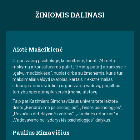
ŽINIOMIS DALINASI
Aistė Mažeikienė
Organizacijų psichologė, konsultantė, turinti 24 metų
mokymų ir konsultavimo patirtį, 9 metų patirtį atrankose ir
„galvų medžioklėse“, nuolat dirba su žmonėmis, kurie turi
maksimaliai valdyti svarbias, kartais ir ekstremalias
situacijas: nuo statutinių organizacijų vadovų, pagalbos
tarnybų operatorių iki verslo įmonių atstovų.
Taip pat Kazimiero Simonavičiaus universitete lektorė
dėsto „Bendravimo psichologijos“, „Teisės psichologijos“,
„Privačios detektyvinės veiklos“, „Juridinės retorikos“ ir
„Vadovavimo bei lyderystės psichologijos“ dalykus.
Paulius Rimavičius