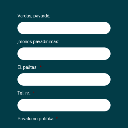
;
Vardas, pavardė:
Įmonės pavadinimas:
El. paštas:
*
Tel. nr.:
*
Privatumo politika
*