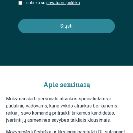
sutinku su
privatumo politika
.
Apie seminarą
Mokymai skirti personalo atrankos specialistams ir
padalinių vadovams, kurie vykdo atrankas bei kuriems
reikia į savo komandą pritraukti tinkamus kandidatus,
įvertinti jų asmenines savybes taikliais klausimais.
Mokysimės kūrybiškai ir tikslingai pasitelkti DI, sutaupant