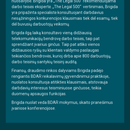
nuosavybė. Brigida yra „The Legal 500“ rekomenduojama
darbo teisės ekspertė. „The Legal 500“ vertinimais, Brigida
yra pripažinta specialistė konsultuojant darbdavius
nesąžiningos konkurencijos klausimais tiek dėl esamų, tiek
dėl buvusių darbuotojų veiksmų.
Brigida ilgą laiką konsultavo vieną didžiausią
telekomunikacijų bendrovę darbo teisės, taip pat
sprendžiant įvairius ginčus. Taip pat atliko vienos
didžiausios ryšių su klientais valdymo paslaugas
teikiančios bendrovės, kurioj dirba apie 800 darbuotojų,
darbo teisinių santykių teisinį auditą.
Finansų, draudimo rinkos dalyviams Brigida padėjo
rengiantis BDAR reikalavimų įgyvendinimui praktikoje,
nuolatos konsultuoja atitikties klausimais, atstovauja
darbdavių interesus teisminiuose ginčuose, teikia
duomenų apsaugos funkcijas.
Brigida nuolat veda BDAR mokymus, skaito pranešimus
įvairiose konferencijose.