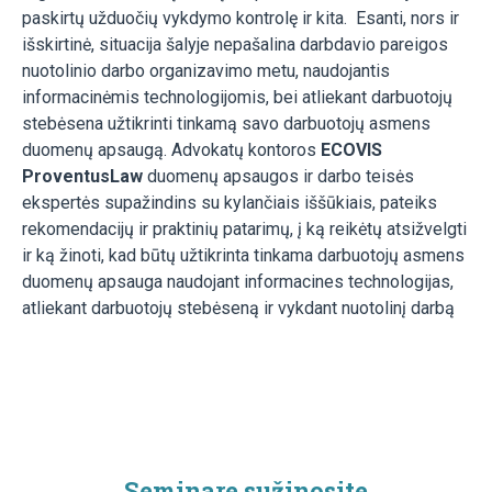
paskirtų užduočių vykdymo kontrolę ir kita. Esanti, nors ir
išskirtinė, situacija šalyje nepašalina darbdavio pareigos
nuotolinio darbo organizavimo metu, naudojantis
informacinėmis technologijomis, bei atliekant darbuotojų
stebėsena užtikrinti tinkamą savo darbuotojų asmens
duomenų apsaugą. Advokatų kontoros
ECOVIS
ProventusLaw
duomenų apsaugos ir darbo teisės
ekspertės supažindins su kylančiais iššūkiais, pateiks
rekomendacijų ir praktinių patarimų, į ką reikėtų atsižvelgti
ir ką žinoti, kad būtų užtikrinta tinkama darbuotojų asmens
duomenų apsauga naudojant informacines technologijas,
atliekant darbuotojų stebėseną ir vykdant nuotolinį darbą
Seminare sužinosite