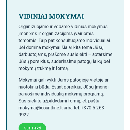
VIDINIAI MOKYMAI
Organizuojame ir vedame vidinius mokymus
įmonėms ir organizacijoms įvairiomis
temomis. Taip pat konsultuojame individualiai.
Jei domina mokymai šia ar kita tema Jūsų
darbuotojams, prašome susisiekti – aptarsime
Jūsų poreikius, suderinsime patogų laiką bei
mokymų trukmę ir formą.
Mokymai gali vykti Jums patogioje vietoje ar
nuotoliniu būdu. Esant poreikiui, Jūsų įmonei
paruošime individualią mokymų programą.
Susisiekite užpildydami formą, el. paštu
mokymai@countline.lt arba tel. +370 5 263
9922.
Susisiekti