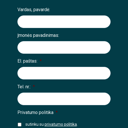
Vardas, pavardė:
Įmonės pavadinimas:
El. paštas:
*
Tel. nr.:
*
Privatumo politika
*
sutinku su
privatumo politika
.