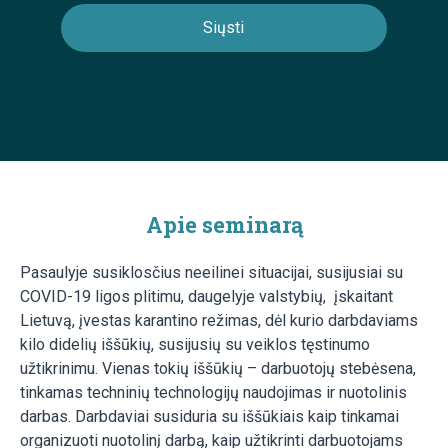
Apie seminarą
Pasaulyje susiklosčius neeilinei situacijai, susijusiai su
COVID-19 ligos plitimu, daugelyje valstybių, įskaitant
Lietuvą, įvestas karantino režimas, dėl kurio darbdaviams
kilo didelių iššūkių, susijusių su veiklos tęstinumo
užtikrinimu. Vienas tokių iššūkių – darbuotojų stebėsena,
tinkamas techninių technologijų naudojimas ir nuotolinis
darbas. Darbdaviai susiduria su iššūkiais kaip tinkamai
organizuoti nuotolinį darbą, kaip užtikrinti darbuotojams