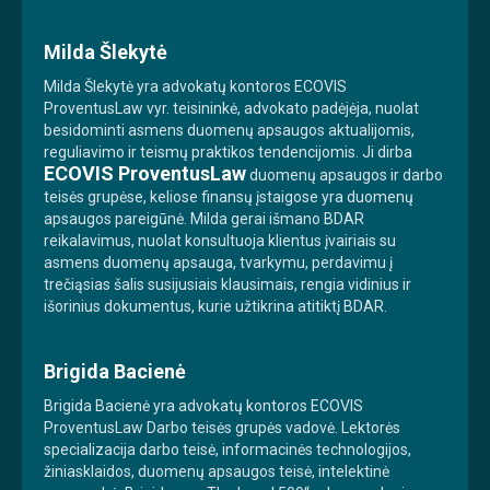
Milda Šlekytė
Milda Šlekytė yra advokatų kontoros ECOVIS
ProventusLaw vyr. teisininkė, advokato padėjėja, nuolat
besidominti asmens duomenų apsaugos aktualijomis,
reguliavimo ir teismų praktikos tendencijomis. Ji dirba
ECOVIS ProventusLaw
duomenų apsaugos ir darbo
teisės grupėse, keliose finansų įstaigose yra duomenų
apsaugos pareigūnė. Milda gerai išmano BDAR
reikalavimus, nuolat konsultuoja klientus įvairiais su
asmens duomenų apsauga, tvarkymu, perdavimu į
trečiąsias šalis susijusiais klausimais, rengia vidinius ir
išorinius dokumentus, kurie užtikrina atitiktį BDAR.
Brigida Bacienė
Brigida Bacienė yra advokatų kontoros ECOVIS
ProventusLaw Darbo teisės grupės vadovė. Lektorės
specializacija darbo teisė, informacinės technologijos,
žiniasklaidos, duomenų apsaugos teisė, intelektinė