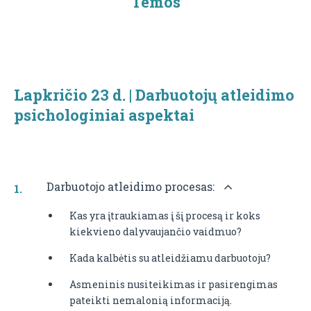
Temos
Lapkričio 23 d. | Darbuotojų atleidimo
psichologiniai aspektai
Darbuotojo atleidimo procesas:
Kas yra įtraukiamas į šį procesą ir koks
kiekvieno dalyvaujančio vaidmuo?
Kada kalbėtis su atleidžiamu darbuotoju?
Asmeninis nusiteikimas ir pasirengimas
pateikti nemalonią informaciją.