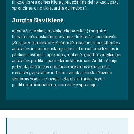
rinkoje, jis yra pelnęs klientų pripažinimą dėl to, kad „ieško
sprendimų, o ne tik išvardija galimybes“.
Jurgita Navikienė
auditorė, socialinių mokslų (ekonomikos) magistrė,
buhalterinės apskaitos paslaugas teikiančios bendrovės
„Solidus vox“ direktorė. Bendrovė teikia ne tik buhalterinės
apskaitos ir audito paslaugas, bet ir konsultuoja fizinius ir
juridinius asmenis apskaitos, mokesčių, darbo santykių bei
apskaitos politikos pasirinkimo klausimais. Auditorė taip
pat veda viešuosius ir vidinius mokymus aktualiomis
mokesčių, apskaitos ir darbo užmokesčio skaičiavimo
temomis visoje Lietuvoje. Lektorės straipsniai yra
publikuojami buhalterių profesinėje spaudoje.