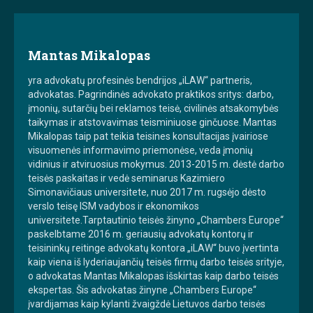
Mantas Mikalopas
yra advokatų profesinės bendrijos „iLAW“ partneris,
advokatas. Pagrindinės advokato praktikos sritys: darbo,
įmonių, sutarčių bei reklamos teisė, civilinės atsakomybės
taikymas ir atstovavimas teisminiuose ginčuose. Mantas
Mikalopas taip pat teikia teisines konsultacijas įvairiose
visuomenės informavimo priemonėse, veda įmonių
vidinius ir atviruosius mokymus. 2013-2015 m. dėstė darbo
teisės paskaitas ir vedė seminarus Kazimiero
Simonavičiaus universitete, nuo 2017 m. rugsėjo dėsto
verslo teisę ISM vadybos ir ekonomikos
universitete.Tarptautinio teisės žinyno „Chambers Europe“
paskelbtame 2016 m. geriausių advokatų kontorų ir
teisininkų reitinge advokatų kontora „iLAW“ buvo įvertinta
kaip viena iš lyderiaujančių teisės firmų darbo teisės srityje,
o advokatas Mantas Mikalopas išskirtas kaip darbo teisės
ekspertas. Šis advokatas žinyne „Chambers Europe“
įvardijamas kaip kylanti žvaigždė Lietuvos darbo teisės