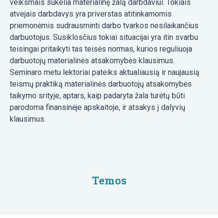
veiksmais sukelia materialinę žalą darbdaviui. Tokiais
atvejais darbdavys yra priverstas atitinkamomis
priemonėmis sudrausminti darbo tvarkos nesilaikančius
darbuotojus. Susiklosčius tokiai situacijai yra itin svarbu
teisingai pritaikyti tas teisės normas, kurios reguliuoja
darbuotojų materialinės atsakomybės klausimus.
Seminaro metu lektoriai pateiks aktualiausią ir naujausią
teismų praktiką materialinės darbuotojų atsakomybės
taikymo srityje, aptars, kaip padaryta žala turėtų būti
parodoma finansinėje apskaitoje, ir atsakys į dalyvių
klausimus.
Temos