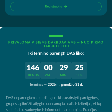
Registruotis
PRIVALOMA VISIEMS DARBDAVIAMS — NUO PIRMO
DARBUOTOJO
Iki termino parengti DAS liko:
146
00
29
24
DIENOS
VAL.
MIN.
SEK.
Terminas —
2026 m. gruodžio 31 d.
DAS neparengiama per dieną: reikia suskirstyti pareigybes į
grupes, apibrėžti atlygio sudedamąsias dalis ir kriterijus, viską
suderinti su vadovybe ir informuoti darbuotojus. Pradėjus