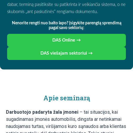
dabar, terminą pasitiksite su patikrinta ir veikiančia sistema, o ne
skubomis „ant paskutinės“ rengiamu dokumentu.
Nenorite rengti nuo balto lapo? Įsigykite parengtą sprendimą
pagal savo sektorių:
DAS Online →
DAS viešajam sektoriui →
Apie seminarą
Darbuotojo padaryta žala įmonei
– tai situacijos, kai
sugadinamas įmonės automobilis, dingsta ar netinkamai
naudojamas turtas, viršijamos kuro sąnaudos arba klientas