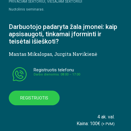
PRIVAČIAM SEKTORIUI, VIEŠAJAM SEKTORIUI
Nuotolinis seminaras.
Darbuotojo padaryta žala įmonei: kaip
apsisaugoti, tinkamai įforminti ir
teisėtai išieškoti?
Mantas Mikalopas
,
Jurgita Navikienė
Registruotis telefonu
Darbo dienomis: 08:00 – 17:00
REGISTRUOTIS
4 ak. val.
Kaina: 100€
(+ PVM)