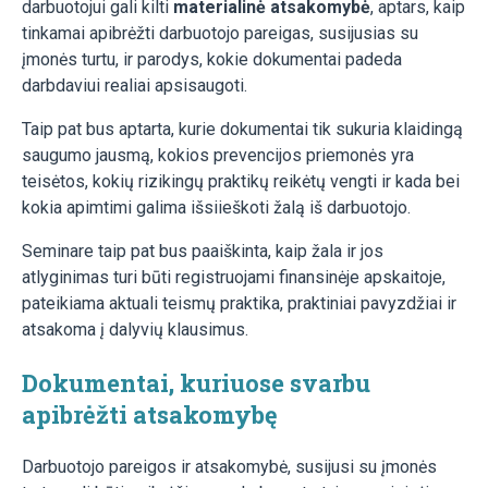
darbuotojui gali kilti
materialinė atsakomybė
, aptars, kaip
tinkamai apibrėžti darbuotojo pareigas, susijusias su
įmonės turtu, ir parodys, kokie dokumentai padeda
darbdaviui realiai apsisaugoti.
Taip pat bus aptarta, kurie dokumentai tik sukuria klaidingą
saugumo jausmą, kokios prevencijos priemonės yra
teisėtos, kokių rizikingų praktikų reikėtų vengti ir kada bei
kokia apimtimi galima išsiieškoti žalą iš darbuotojo.
Seminare taip pat bus paaiškinta, kaip žala ir jos
atlyginimas turi būti registruojami finansinėje apskaitoje,
pateikiama aktuali teismų praktika, praktiniai pavyzdžiai ir
atsakoma į dalyvių klausimus.
Dokumentai, kuriuose svarbu
apibrėžti atsakomybę
Darbuotojo pareigos ir atsakomybė, susijusi su įmonės