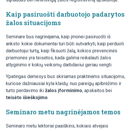
Kaip pasiruošti darbuotojo padarytos
žalos situacijoms
Seminare bus nagrinėjama, kaip įmonei pasiruošti iš
anksto: kokie dokumentai turi būti sutvarkyti, kaip perduoti
darbuotojui turtą, kaip fiksuoti žalą, kokios prevencinės
priemonės yra teisėtos, kada galima reikalauti žalos
atlyginimo ir kokių veiksmų darbdaviui geriau vengti.
Ypatingas dėmesys bus skiriamas praktinėms situacijoms,
kuriose dažniausiai kyla klaidų: nuo pareigų apibrėžimo ir
turto perdavimo iki
žalos įforminimo
, apskaitos bei
teisėto išieškojimo
.
Seminaro metu nagrinėjamos temos
Seminaro metu lektoriai paaiškins, kokiais atvejais