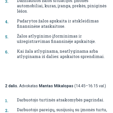
Dažniausios žalos situacijos: įmonės
automobiliai, kuras, įranga, prekės, piniginės
lėšos.
Padarytos žalos apskaita ir atskleidimas
finansinėse ataskaitose.
Žalos atlyginimo įforminimas ir
užregistravimas finansinėje apskaitoje.
Kai žala atlyginama, neatlyginama arba
atlyginama iš dalies: apskaitos sprendimai.
2 dalis.
Advokatas
Mantas Mikalopas
(14.45–16.15 val.)
Darbuotojo turtinės atsakomybės pagrindai.
Darbuotojo pareigų, susijusių su įmonės turtu,