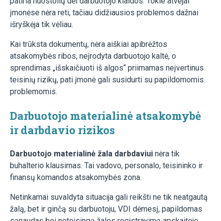
patiria nuostolių dėl darbuotojo klaidos. Tokie atvejai
įmonėse nėra reti, tačiau didžiausios problemos dažnai
išryškėja tik vėliau.
Kai trūksta dokumentų, nėra aiškiai apibrėžtos
atsakomybės ribos, neįrodyta darbuotojo kaltė, o
sprendimas „išskaičiuoti iš algos“ priimamas neįvertinus
teisinių rizikų, pati įmonė gali susidurti su papildomomis
problemomis.
Darbuotojo materialinė atsakomybė
ir darbdavio rizikos
Darbuotojo materialinė žala darbdaviui
nėra tik
buhalterio klausimas. Tai vadovo, personalo, teisininko ir
finansų komandos atsakomybės zona.
Netinkamai suvaldyta situacija gali reikšti ne tik neatgautą
žalą, bet ir ginčą su darbuotoju, VDI dėmesį, papildomas
sąnaudas bei neteisingą žalos registravimą apskaitoje.