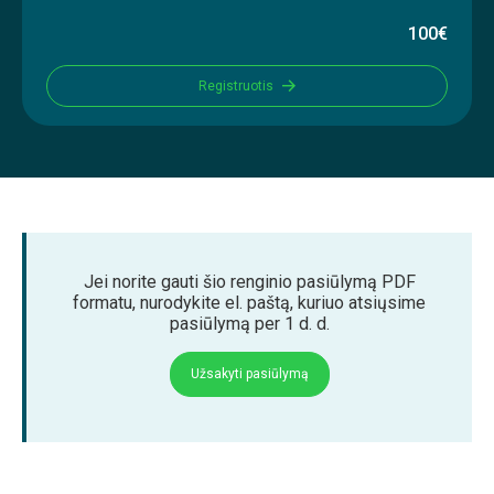
100€
Registruotis
Jei norite gauti šio renginio pasiūlymą PDF
formatu, nurodykite el. paštą, kuriuo atsiųsime
pasiūlymą per 1 d. d.
Užsakyti pasiūlymą