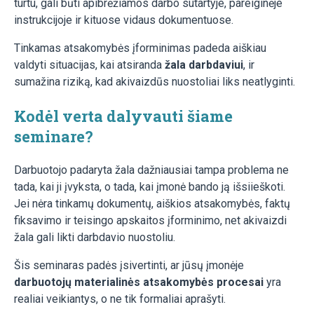
turtu, gali būti apibrėžiamos darbo sutartyje, pareiginėje
instrukcijoje ir kituose vidaus dokumentuose.
Tinkamas atsakomybės įforminimas padeda aiškiau
valdyti situacijas, kai atsiranda
žala darbdaviui
, ir
sumažina riziką, kad akivaizdūs nuostoliai liks neatlyginti.
Kodėl verta dalyvauti šiame
seminare?
Darbuotojo padaryta žala dažniausiai tampa problema ne
tada, kai ji įvyksta, o tada, kai įmonė bando ją išsiieškoti.
Jei nėra tinkamų dokumentų, aiškios atsakomybės, faktų
fiksavimo ir teisingo apskaitos įforminimo, net akivaizdi
žala gali likti darbdavio nuostoliu.
Šis seminaras padės įsivertinti, ar jūsų įmonėje
darbuotojų materialinės atsakomybės procesai
yra
realiai veikiantys, o ne tik formaliai aprašyti.