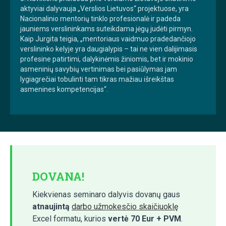
aktyviai dalyvauja „Verslios Lietuvos“ projektuose, yra
Nacionalinio mentorių tinklo profesionalė ir padeda
jauniems verslininkams suteikdama jėgų judėti pirmyn.
Kaip Jurgita teigia, „mentoriaus vaidmuo pradedančiojo
verslininko kelyje yra daugialypis – tai ne vien dalijimasis
profesine patirtimi, dalykinėmis žiniomis, bet ir mokinio
asmeninių savybių vertinimas bei pasiūlymas jam
lygiagrečiai tobulinti tam tikras mažiau išreikštas
asmenines kompetencijas“.
DOVANA!
Kiekvienas seminaro dalyvis dovanų gaus
atnaujintą
darbo užmokesčio skaičiuoklę
Excel formatu, kurios
vertė 70 Eur + PVM
.