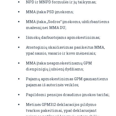
NPD ir MNPD formulės ir jų taikymas;
MMA įtaka PSD įmokoms;
MMA įtaka „Sodros“ įmokoms, uždirbantiems
mažesnį nei MMA DU;
Išmokų darbuotojams apmokestinimas;
Atostoginių skaičiavimas pasikeitus MMA,
ypač sausio, vasario ir kovo mėnesiais;
MMA įtaka neapmokestinamų GPM
dienpinigių į užsienį dydžiams;
Pajamų apmokestinimas GPM gaunantiems
pajamas iš autorinės veiklos;
Papildomi pensijos draudimo įmokos tarifai;
Metinės GPM312 deklaracijos pildymo
tvarkos pakeitimai, ypač deklaruojant