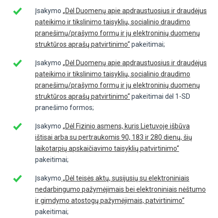
Įsakymo
„Dėl Duomenų apie apdraustuosius ir draudėjus
pateikimo ir tikslinimo taisyklių, socialinio draudimo
pranešimų/prašymo formų ir jų elektroninių duomenų
struktūros aprašų patvirtinimo“
pakeitimai;
Įsakymo
„Dėl Duomenų apie apdraustuosius ir draudėjus
pateikimo ir tikslinimo taisyklių, socialinio draudimo
pranešimų/prašymo formų ir jų elektroninių duomenų
struktūros aprašų patvirtinimo“
pakeitimai dėl 1-SD
pranešimo formos;
Įsakymo
„Dėl Fizinio asmens, kuris Lietuvoje išbūva
ištisai arba su pertraukomis 90, 183 ir 280 dienų, šių
laikotarpių apskaičiavimo taisyklių patvirtinimo“
pakeitimai;
Įsakymo
„Dėl teisės aktų, susijusių su elektroniniais
nedarbingumo pažymėjimais bei elektroniniais nėštumo
ir gimdymo atostogų pažymėjimais, patvirtinimo“
pakeitimai;