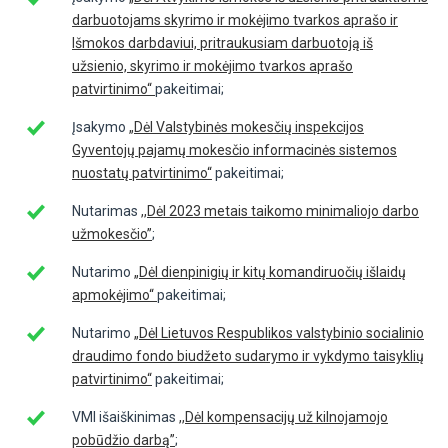
darbuotojams skyrimo ir mokėjimo tvarkos aprašo ir
Išmokos darbdaviui, pritraukusiam darbuotoją iš
užsienio, skyrimo ir mokėjimo tvarkos aprašo
patvirtinimo“
pakeitimai;
Įsakymo
„Dėl Valstybinės mokesčių inspekcijos
Gyventojų pajamų mokesčio informacinės sistemos
nuostatų patvirtinimo“
pakeitimai;
Nutarimas
,,Dėl 2023 metais taikomo minimaliojo darbo
užmokesčio”
;
Nutarimo
„Dėl dienpinigių ir kitų komandiruočių išlaidų
apmokėjimo“
pakeitimai;
Nutarimo
„Dėl Lietuvos Respublikos valstybinio socialinio
draudimo fondo biudžeto sudarymo ir vykdymo taisyklių
patvirtinimo“
pakeitimai;
VMI išaiškinimas
,,Dėl kompensacijų už kilnojamojo
pobūdžio darbą”
;