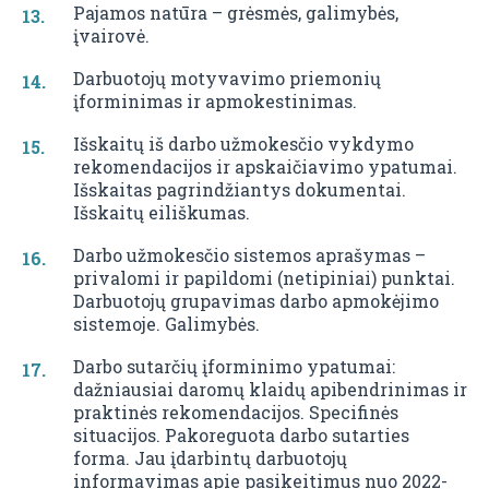
Pajamos natūra – grėsmės, galimybės,
įvairovė.
Darbuotojų motyvavimo priemonių
įforminimas ir apmokestinimas.
Išskaitų iš darbo užmokesčio vykdymo
rekomendacijos ir apskaičiavimo ypatumai.
Išskaitas pagrindžiantys dokumentai.
Išskaitų eiliškumas.
Darbo užmokesčio sistemos aprašymas –
privalomi ir papildomi (netipiniai) punktai.
Darbuotojų grupavimas darbo apmokėjimo
sistemoje. Galimybės.
Darbo sutarčių įforminimo ypatumai:
dažniausiai daromų klaidų apibendrinimas ir
praktinės rekomendacijos. Specifinės
situacijos. Pakoreguota darbo sutarties
forma. Jau įdarbintų darbuotojų
informavimas apie pasikeitimus nuo 2022-