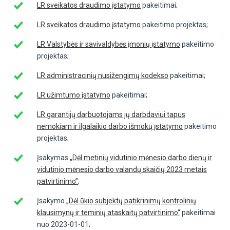
LR sveikatos draudimo įstatymo
pakeitimai;
LR sveikatos draudimo įstatymo
pakeitimo projektas;
LR Valstybės ir savivaldybės įmonių įstatymo
pakeitimo
projektas;
LR administracinių nusižengimų kodekso
pakeitimai;
LR užimtumo įstatymo
pakeitimai;
LR garantijų darbuotojams jų darbdaviui tapus
nemokiam ir ilgalaikio darbo išmokų įstatymo
pakeitimo
projektas;
Įsakymas
„Dėl metinių vidutinio mėnesio darbo dienų ir
vidutinio mėnesio darbo valandų skaičių 2023 metais
patvirtinimo”
;
Įsakymo
„Dėl ūkio subjektų patikrinimų kontrolinių
klausimynų ir teminių ataskaitų patvirtinimo“
pakeitimai
nuo 2023-01-01;