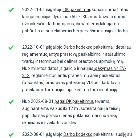
2022-11-01 įsigaliojo
DK pakeitimai
, kuriais sumažintas
kompensacijos dydis nuo 50 iki 30 proc. bazinio darbo
užmokesčio darbuotojams, dirbantiems kilnojamo
pobūdžio ar su kelionėmis bei pervežimu susijusį darbą.
2022-10-01 įsigaliojo
Darbo kodekso pakeitimai
, detaliau
reglamentuojantys prastovų paskelbimo ir atšaukimo
tvarką ir terminus bei dalinės prastovos apmokėjimą.
Nuo minėtos datos įsigaliojo ir naujas
įsakymas Nr. EV-
212
, reglamentuojantis pranešimų apie paskelbtas
(atšauktas) prastovas pateikimą VDI bei darbdavio
pateiktos informacijos apsikeitimą tarp institucijų.
Nuo 2022-08-01
pagal DK pakeitimus
tėvams,
auginantiems vaikus iki 12 m., suteikta nauja teisė į
papildomas poilsio dienas priklausomai nuo vaikų
skaičiaus ir sveikatos būklės.
2022-08-01 įsigaliojo
Darbo kodekso
pakeitimai, susiję su