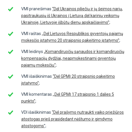
VMI pranešimas
“Dėl Ukrainos piliečių ir jų šeimos narių,
pasitraukusių iš Ukrainos į Lietuvą dėl karinių veiksmų
Ukrainoje, Lietuvoje išbūtų dienų apskaičiavimo”;
VMI raštas
,,Dėl Lietuvos Respublikos gyventojų pajamų
mokesčio įstatymo 20 straipsnio pakeitimo įstatymo”
;
VMI leidinys
„Komandiruočių sąnaudos ir komandiruočių
kompensacijų dydžiai, neapmokestinami gyventojų
pajamų mokesčiu“
;
VMI išaiškinimas
“Dėl GPMĮ 20 straipsnio pakeitimo
įstatymo”
;
VMI komentaras
,,Dėl GPMĮ 17 straipsnio 1 dalies 5
punkto”
;
VDI išaiškinimas
“Dėl prašymo nutraukti vaiko priežiūros
atostogas prieš prasidedant nėštumo ir gimdymo
atostogoms
”;