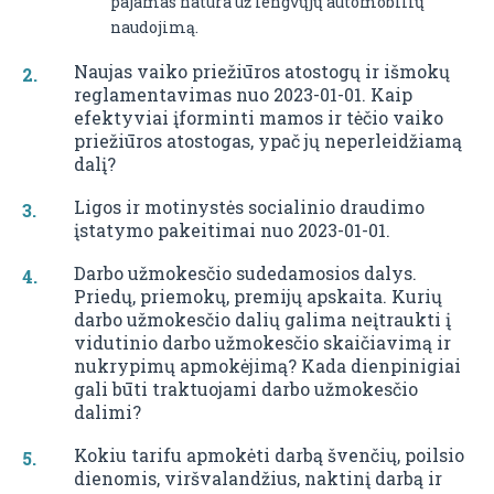
pajamas natūra už lengvųjų automobilių
naudojimą.
Naujas vaiko priežiūros atostogų ir išmokų
reglamentavimas nuo 2023-01-01. Kaip
efektyviai įforminti mamos ir tėčio vaiko
priežiūros atostogas, ypač jų neperleidžiamą
dalį?
Ligos ir motinystės socialinio draudimo
įstatymo pakeitimai nuo 2023-01-01.
Darbo užmokesčio sudedamosios dalys.
Priedų, priemokų, premijų apskaita. Kurių
darbo užmokesčio dalių galima neįtraukti į
vidutinio darbo užmokesčio skaičiavimą ir
nukrypimų apmokėjimą? Kada dienpinigiai
gali būti traktuojami darbo užmokesčio
dalimi?
Kokiu tarifu apmokėti darbą švenčių, poilsio
dienomis, viršvalandžius, naktinį darbą ir