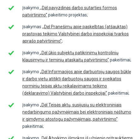
Įsakymo
,,Dėl pavyzdinės darbo sutarties formos
patvirtinimo“
pakeitimo projektas;
Įsakymas
,,Dėl Pranešimų apie paskelbtas (atšauktas)
prastovas teikimo Valstybinei darbo inspekcijai tvarkos
aprašo patvirtinimo”
;
Įsakymo
„Dėl ūkio subjektų patikrinimų kontrolinių
klausimynų ir teminių ataskaitų patvirtinimo“
pakeitimai;
Įsakymo
„Dėl Informacijos apie darbuotojų saugos būklę
ir darbo vietų atitiktį darbuotojų saugos ir sveikatos
norminių teisės aktų reikalavimams teikimo
(deklaravimo) Valstybinei darbo inspekcijai“
pakeitimai;
Įsakymo
„Dėl Teisės aktų, susijusių su elektroniniais
nedarbingumo pažymėjimais bei elektroniniais nėštumo
ir gimdymo atostogų pažymėjimais, patvirtinimo“
pakeitimai;
Įsakymo
„Dėl Atvykimo išmokos iš užsienio pritrauktiems