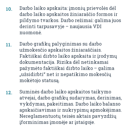
Darbo laiko apskaita: įmonių prievolės dėl
darbo laiko apskaitos žiniaraščio formos ir
pildymo tvarkos. Darbo režimai: galima juos
derinti tarpusavyje – naujausia VDI
nuomonė.
Darbo grafikų palyginimas su darbo
užmokesčio apskaitos žiniaraščiais.
Faktiškai dirbto laiko apskaita ir įrodymų
dokumentacija. Rizika dėl netinkamai
pažymėto faktiškai dirbto laiko – galima
„užsidirbti“ net ir nepatikimo mokesčių
mokėtojo statusą.
Suminės darbo laiko apskaitos taikymo
atvejai, darbo grafikų sudarymas, derinimas,
vykdymas, pakeitimas. Darbo laiko balanso
apskaičiavimas ir nukrypimų apmokėjimas.
Nereglamentuotų teisės aktais pavyzdžių
įforminimas įmonėje ar įstaigoje.