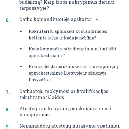
budėjimą? Kaip šiuos nukrypimus derinti
tarpusavyje?
Darbo komandiruotėje apskaita:
Kokiu tarifu apmokėti komandiruotės
kelionės laiką ir kada jo nebūna?
Kada komandiruotės dienpinigiai turi būti
apmokestinami?
Rizika dėl darbo užmokesčio ir dienpinigių
apmokestinimo Lietuvoje ir užsienyje.
Pavyzdžiai.
Darbuotojų mokymosi ar kvalifikacijos
tobulinimo išlaidos.
Atostoginių kaupinių perskaičiavimas ir
koregavimas.
Nepanaudotų atostogų nurašymo ypatumai.