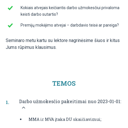
Kokiais atvejais keičiantis darbo užmokesčiui privaloma
keisti darbo sutartis?
Premijų mokėjimo atvejai – darbdavio teisė ar pareiga?
Seminaro metu kartu su lektore nagrinėsime šiuos ir kitus
Jums rūpimus klausimus.
TEMOS
Darbo užmokesčio pakeitimai nuo 2023-01-01:
MMA ir MVA įtaka DU skaičiavimui;