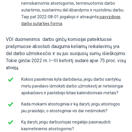
nemokamomis atostogomis, terminuotomis darbo
sutartimis, susitarimu dėl išbandymo ir nuotoliniu darbu.
Taip pat 2022-08-01 įsigaliojo ir atnaujinta
pavyzdinės
darbo sutarties forma
.
VDI duomenimis darbo ginčų komisijai pateiktuose
prašymuose absoliuti dauguma keliamų reikalavimų yra
dėl darbo užmokesčio ir su juo susijusių sumų išieškojimo.
Tokie ginčai 2022 m. I–III ketvirtį sudarė apie 75 proc. visų
atvejų.
Kokios pasekmės kyla darbdaviui, jeigu darbo santykių
metu pavėlavo išmokėti darbo užmokestį ar neteisingai
apskaičiavo ir pastebėjo kitais kalendoriniais metais?
Kada mokami atostoginiai ir ką daryti, jeigu atostogos
jau prasidėjo, o atostoginiai vis dar neišmokėti?
Ką daryti, jeigu darbuotojas negalėjo pasinaudoti
kasmetinėmis atostogomis?