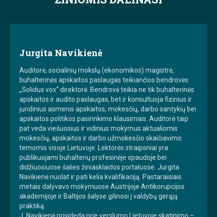
Jurgita Navikienė
Auditorė, socialinių mokslų (ekonomikos) magistrė,
buhalterinės apskaitos paslaugas teikiančios bendrovės
„Solidus vox“ direktorė. Bendrovė teikia ne tik buhalterinės
apskaitos ir audito paslaugas, bet ir konsultuoja fizinius ir
juridinius asmenis apskaitos, mokesčių, darbo santykių bei
apskaitos politikos pasirinkimo klausimais. Auditorė taip
pat veda viešuosius ir vidinius mokymus aktualiomis
mokesčių, apskaitos ir darbo užmokesčio skaičiavimo
temomis visoje Lietuvoje. Lektorės straipsniai yra
publikuojami buhalterių profesinėje spaudoje bei
didžiuosiuose šalies žiniasklaidos portaluose. Jurgita
Navikienė nuolat ir pati kelia kvalifikaciją. Pastaraisiais
metais dalyvavo mokymuose Austrijoje Antikorupcijos
akademijoje ir Baltijos šalyse gilinosi į valdybų gerąją
praktiką.
J. Navikienė prisideda prie verslumo Lietuvoje skatinimo –