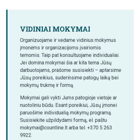
VIDINIAI MOKYMAI
Organizuojame ir vedame vidinius mokymus
įmonėms ir organizacijoms įvairiomis
temomis. Taip pat konsultuojame individualiai.
Jei domina mokymai šia ar kita tema Jūsų
darbuotojams, prašome susisiekti – aptarsime
Jūsų poreikius, suderinsime patogų laiką bei
mokymų trukmę ir formą.
Mokymai gali vykti Jums patogioje vietoje ar
nuotoliniu būdu. Esant poreikiui, Jūsų įmonei
paruošime individualią mokymų programą.
Susisiekite užpildydami formą, el. paštu
mokymai@countline.lt arba tel. +370 5 263
9922.