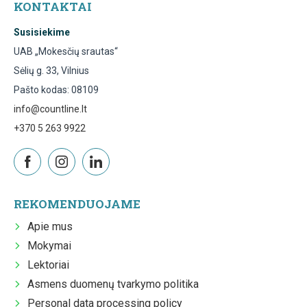
KONTAKTAI
Susisiekime
UAB „Mokesčių srautas“
Sėlių g. 33, Vilnius
Pašto kodas: 08109
info@countline.lt
+370 5 263 9922
REKOMENDUOJAME
Apie mus
Mokymai
Lektoriai
Asmens duomenų tvarkymo politika
Personal data processing policy