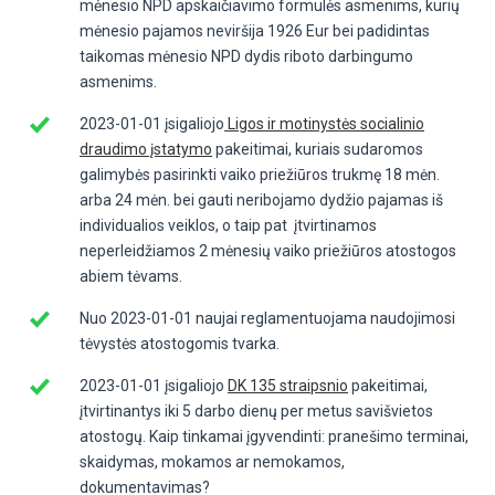
mėnesio NPD apskaičiavimo formulės asmenims, kurių
mėnesio pajamos neviršija 1926 Eur bei padidintas
taikomas mėnesio NPD dydis riboto darbingumo
asmenims.
2023-01-01 įsigaliojo
Ligos ir motinystės socialinio
draudimo įstatymo
pakeitimai, kuriais sudaromos
galimybės pasirinkti vaiko priežiūros trukmę 18 mėn.
arba 24 mėn. bei gauti neribojamo dydžio pajamas iš
individualios veiklos, o taip pat įtvirtinamos
neperleidžiamos 2 mėnesių vaiko priežiūros atostogos
abiem tėvams.
Nuo 2023-01-01 naujai reglamentuojama naudojimosi
tėvystės atostogomis tvarka.
2023-01-01 įsigaliojo
DK 135 straipsnio
pakeitimai,
įtvirtinantys iki 5 darbo dienų per metus savišvietos
atostogų. Kaip tinkamai įgyvendinti: pranešimo terminai,
skaidymas, mokamos ar nemokamos,
dokumentavimas?