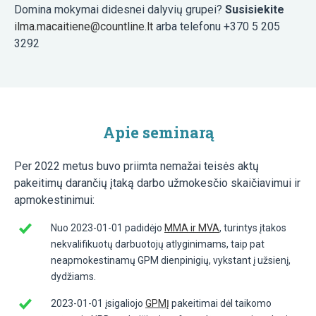
Domina mokymai didesnei dalyvių grupei?
Susisiekite
ilma.macaitiene@countline.lt
arba telefonu +370 5 205
3292
Apie seminarą
Per 2022 metus buvo priimta nemažai teisės aktų
pakeitimų darančių įtaką darbo užmokesčio skaičiavimui ir
apmokestinimui:
Nuo 2023-01-01 padidėjo
MMA ir MVA
, turintys įtakos
nekvalifikuotų darbuotojų atlyginimams, taip pat
neapmokestinamų GPM dienpinigių, vykstant į užsienį,
dydžiams.
2023-01-01 įsigaliojo
GPMĮ
pakeitimai dėl taikomo