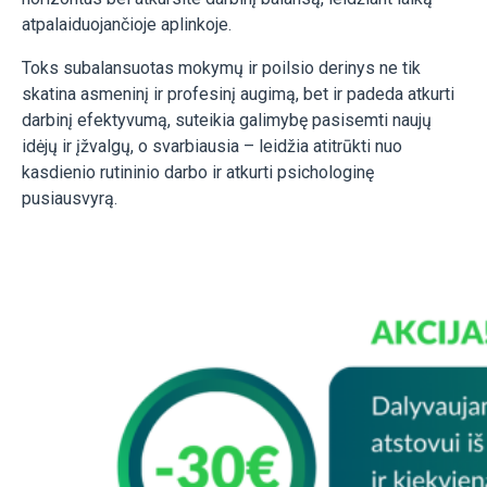
atpalaiduojančioje aplinkoje.
Toks subalansuotas mokymų ir poilsio derinys ne tik
skatina asmeninį ir profesinį augimą, bet ir padeda atkurti
darbinį efektyvumą, suteikia galimybę pasisemti naujų
idėjų ir įžvalgų, o svarbiausia – leidžia atitrūkti nuo
kasdienio rutininio darbo ir atkurti psichologinę
pusiausvyrą.