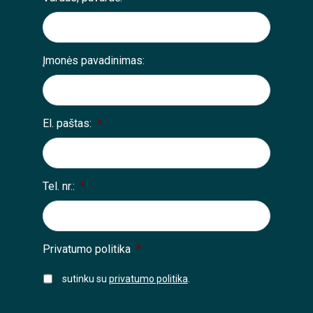
Įmonės pavadinimas:
El. paštas:
*
Tel. nr.:
*
Privatumo politika
*
sutinku su
privatumo politika
.