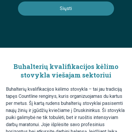
Buhalterių kvalifikacijos kėlimo
stovykla viešajam sektoriui
Buhalterių kvalifikacijos kėlimo stovykla – tai jau tradiciją
tapęs Countline renginys, kuris organizuojamas du kartus
per metus. Šį kartą rudens buhalterių stovyklai pasisemti
naujų žinių ir įgūdžių kviečiame į Druskininkus. Ši stovykla
puiki galimybė ne tik tobulėti, bet ir ruoštis intensyviam
darbų maratonui. Joje išplėsite savo profesinius
horizontus bei atkursite darbinį balansą, leidžiant laiką