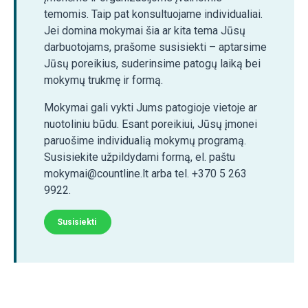
temomis. Taip pat konsultuojame individualiai.
Jei domina mokymai šia ar kita tema Jūsų
darbuotojams, prašome susisiekti – aptarsime
Jūsų poreikius, suderinsime patogų laiką bei
mokymų trukmę ir formą.
Mokymai gali vykti Jums patogioje vietoje ar
nuotoliniu būdu. Esant poreikiui, Jūsų įmonei
paruošime individualią mokymų programą.
Susisiekite užpildydami formą, el. paštu
mokymai@countline.lt arba tel. +370 5 263
9922.
Susisiekti