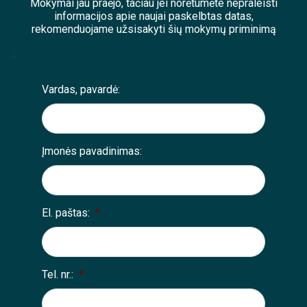
Mokymai jau praėjo, tačiau jei norėtumėte nepraleisti
informacijos apie naujai paskelbtas datas,
rekomenduojame užsisakyti šių mokymų priminimą
;
Vardas, pavardė:
Įmonės pavadinimas:
El. paštas:
*
Tel. nr.:
*