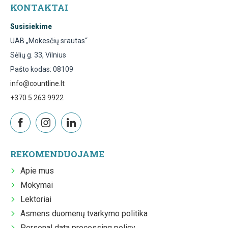
KONTAKTAI
Susisiekime
UAB „Mokesčių srautas“
Sėlių g. 33, Vilnius
Pašto kodas: 08109
info@countline.lt
+370 5 263 9922
REKOMENDUOJAME
Apie mus
Mokymai
Lektoriai
Asmens duomenų tvarkymo politika
Personal data processing policy