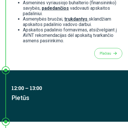
Asmeninės vyriausiojo buhalterio (finansininko)
savybės,
padedančios
vadovauti apskaitos
padaliniui.
Asmenybės bruožai,
trukdantys
sklandžiam
apskaitos padalinio vadovo darbui.
Apskaitos padalinio formavimas, atsižvelgiant į
AVNT rekomendacijas dėl apskaitą tvarkančio
asmens pasirinkimo.
Plačiau
12:00 – 13:00
Pietūs