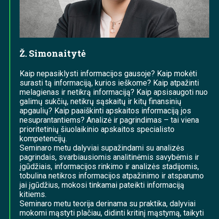
Ž. Simonaitytė
Kaip nepasiklysti informacijos gausoje? Kaip mokėti
surasti tą informaciją, kurios ieškome? Kaip atpažinti
melagienas ir netikrą informaciją? Kaip apsisaugoti nuo
galimų sukčių, netikrų sąskaitų ir kitų finansinių
apgaulių? Kaip paaiškinti apskaitos informaciją jos
nesuprantantiems? Analizė ir pagrindimas – tai viena
prioritetinių šiuolaikinio apskaitos specialisto
kompetencijų.
Seminaro metu dalyviai supažindami su analizės
pagrindais, svarbiausiomis analitinėmis savybėmis ir
įgūdžiais, informacijos rinkimo ir analizės stadijomis,
tobulina netikros informacijos atpažinimo ir atsparumo
jai įgūdžius, mokosi tinkamai pateikti informaciją
kitiems.
Seminaro metu teorija derinama su praktika, dalyviai
mokomi mąstyti plačiau, didinti kritinį mąstymą, taikyti