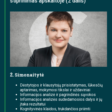
stiprinimas apskaitoje (2 dalis)
Ž. Simonaitytė
Dėstytojos ir klausytojų prisistatymas, lūkesčių
aptarimas, mokymosi tikslai ir uždaviniai
Informacijos analizė ir pagrindinės sąvokos
Informacijos analizės sudedamosios dalys ir jų
įtaka rezultatui
Kognityvinės klaidos, trukdančios priimti