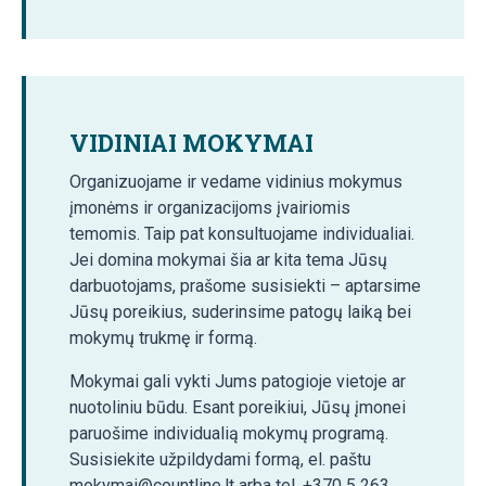
VIDINIAI MOKYMAI
Organizuojame ir vedame vidinius mokymus
įmonėms ir organizacijoms įvairiomis
temomis. Taip pat konsultuojame individualiai.
Jei domina mokymai šia ar kita tema Jūsų
darbuotojams, prašome susisiekti – aptarsime
Jūsų poreikius, suderinsime patogų laiką bei
mokymų trukmę ir formą.
Mokymai gali vykti Jums patogioje vietoje ar
nuotoliniu būdu. Esant poreikiui, Jūsų įmonei
paruošime individualią mokymų programą.
Susisiekite užpildydami formą, el. paštu
mokymai@countline.lt arba tel. +370 5 263