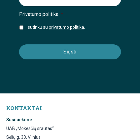
Privatumo politika
*
sutinku su
privatumo politika
.
KONTAKTAI
Susisiekime
UAB „Mokesčių srautas“
Sėlių g. 33, Vilnius