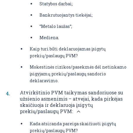
Statybos darbai;
Bankrutuojantys tiekėjai;
“Metalo laužas“;
Mediena.
Kaip turi būti deklaruojamas įsigytų
prekių/paslaugų PVM?
Mokestinės rizikos/pasekmės dėl netinkamo
įsigyjamų prekių/paslaugų sandorio
deklaravimo.
Atvirkštinio PVM taikymas sandoriuose su
užsienio asmenimis – atvejai, kada pirkėjas
skaičiuoja ir deklaruoja įsigytų
prekių/paslaugų PVM:
Kada atsiranda pareiga skaičiuoti įsigytų
prekių/paslaugų PVM?