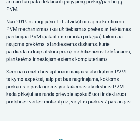
asmuo turi pats deklaruoti įsigyjamų prekių/paslaugų
PVM.
Nuo 2019 m. rugpjūčio 1 d. atvirkštinio apmokestinimo
PVM mechanizmas (kai už tiekiamas prekes ar teikiamas
paslaugas PVM išskaito ir sumoka pirkėjas) taikomas
naujoms prekėms: standiesiems diskams, kurie
parduodami kaip atskira prekė, mobiliesiems telefonams,
planšetėms ir nešiojamiesiems kompiuteriams.
Seminaro metu bus aptariami naujausi atvirkštinio PVM
taikymo aspektai, taip pat bus nagrinėjama, kokioms
prekėms ir paslaugoms yra taikomas atvirkštinis PVM,
kada pirkėjui atsiranda prievolė apskaičiuoti ir deklaruoti
pridėtinės vertės mokestį už įsigytas prekes / paslaugas.