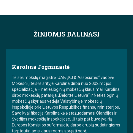
ŽINIOMIS DALINASI
Karolina Jogminaitė
Teisės mokslų magistrė. UAB „KJ & Associates“ vadovė.
Mokesčių teisės srityje Karolina dirba nuo 2002 m.; jos
specializacija – netiesioginių mokesčių klausimai. Karolina
dirbo mokesčių patarėja „Deloitte Lietuva“ ir Netiesioginių
mokesčių skyriaus vedėja Valstybinėje mokesčių
inspekcijoje prie Lietuvos Respublikos finansų ministerijos.
Savo kvalifikaciją Karolina kėlė stažuodamasi Olandijos ir
Švedijos mokesčių inspekcijose. Ji taip pat buvo įvairių
Europos Komisijos suformuotų darbo grupių sudėtingiems
tarptautiniams klausimams spręsti narė.