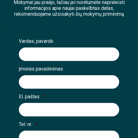
Mokymai jau praėjo, tačiau jei norėtumėte nepraleisti
informacijos apie naujai paskelbtas datas,
rekomenduojame užsisakyti šių mokymų priminimą
;
Vardas, pavardė:
Įmonės pavadinimas:
El. paštas:
*
Tel. nr.:
*