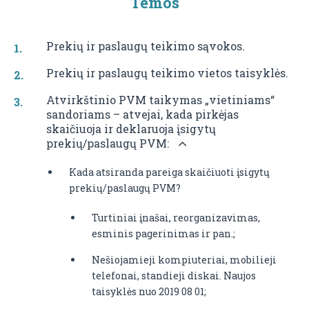
Temos
Prekių ir paslaugų teikimo sąvokos.
Prekių ir paslaugų teikimo vietos taisyklės.
Atvirkštinio PVM taikymas „vietiniams“
sandoriams – atvejai, kada pirkėjas
skaičiuoja ir deklaruoja įsigytų
prekių/paslaugų PVM:
Kada atsiranda pareiga skaičiuoti įsigytų
prekių/paslaugų PVM?
Turtiniai įnašai, reorganizavimas,
esminis pagerinimas ir pan.;
Nešiojamieji kompiuteriai, mobilieji
telefonai, standieji diskai. Naujos
taisyklės nuo 2019 08 01;