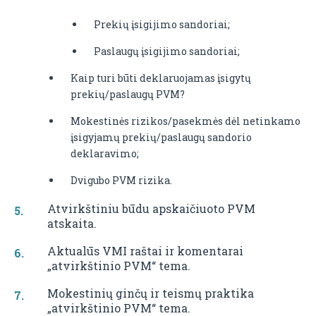
Prekių įsigijimo sandoriai;
Paslaugų įsigijimo sandoriai;
Kaip turi būti deklaruojamas įsigytų
prekių/paslaugų PVM?
Mokestinės rizikos/pasekmės dėl netinkamo
įsigyjamų prekių/paslaugų sandorio
deklaravimo;
Dvigubo PVM rizika.
Atvirkštiniu būdu apskaičiuoto PVM
atskaita.
Aktualūs VMI raštai ir komentarai
„atvirkštinio PVM“ tema.
Mokestinių ginčų ir teismų praktika
„atvirkštinio PVM“ tema.