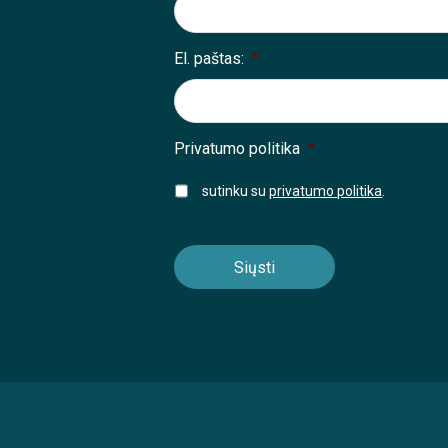
El. paštas:
*
Privatumo politika
*
sutinku su
privatumo politika
.