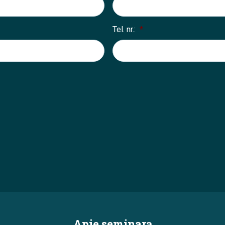
Tel. nr.:
*
Apie seminarą