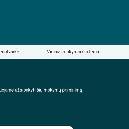
enotvarkė
Vidiniai mokymai šia tema
enduojame užsisakyti šių mokymų priminimą