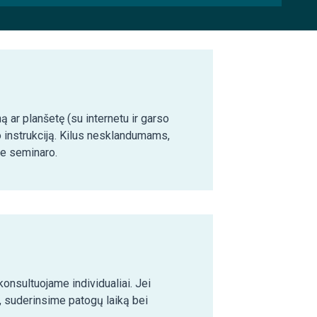
ą ar planšetę (su internetu ir garso
o instrukciją. Kilus nesklandumams,
ie seminaro.
nsultuojame individualiai. Jei
 suderinsime patogų laiką bei