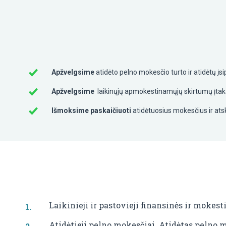
Apžvelgsime
atidėto pelno mokesčio turto ir atidėtų įs
Apžvelgsime
laikinųjų apmokestinamųjų skirtumų įtaką
Išmoksime p
askaičiuoti
atidėtuosius mokesčius ir atsk
Laikinieji ir pastovieji finansinės ir mokest
Atidėtieji pelno mokesčiai. Atidėtas pelno m