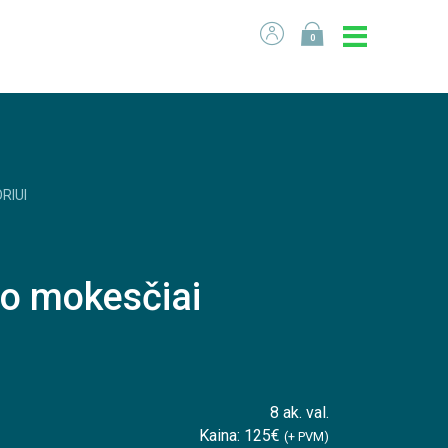
0
RIUI
lno mokesčiai
8 ak. val.
Kaina: 125€
(+ PVM)