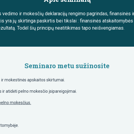
s vedimo ir mokesčių deklaracijų rengimo pagrindas, finansinės 
yra jų skirtinga paskirtis bei tikslai : finansinės atskaitomybės ti
zultatą. Todėl šių principų neatitikimas tapo neišvengiamas.
Seminaro metu sužinosite
nės ir mokestinės apskaitos skirtumai.
 ir atidėti pelno mokesčio įsipareigojimai.
 pelno mokesčius.
aitomybėje.