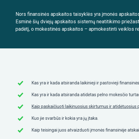
Nors finansinės apskaitos taisyklės yra įmonės apskaito
Esminė šių dviejų apskaitos sistemų neatitikimo priežastis 
padėtį, o mokestinės apskaitos – apmokestinti veiklos re
Kas yra ir kada atsiranda laikinieji ir pastovieji finansi
Kas yra ir kada atsiranda atidėtas pelno mokesčio turtas
Kaip p
askaičiuoti laikinuosius skirtumus ir atidėtuosius
Kuo jie svarbūs ir kokia yra jų įtaka.
Kaip teisingai juos atvaizduoti įmonės finansinėje atsk