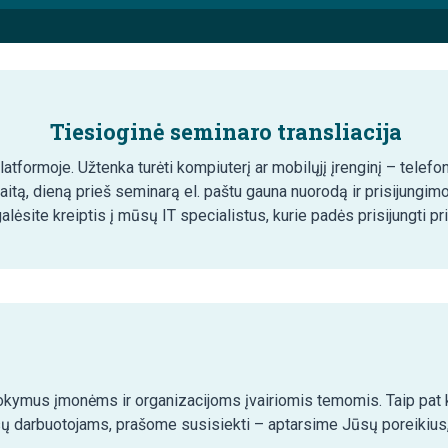
Tiesioginė seminaro transliacija
tformoje. Užtenka turėti kompiuterį ar mobilųjį įrenginį – telefon
aitą, dieną prieš seminarą el. paštu gauna nuorodą ir prisijungim
lėsite kreiptis į mūsų IT specialistus, kurie padės prisijungti pr
kymus įmonėms ir organizacijoms įvairiomis temomis. Taip pat ko
ų darbuotojams, prašome susisiekti – aptarsime Jūsų poreikius,