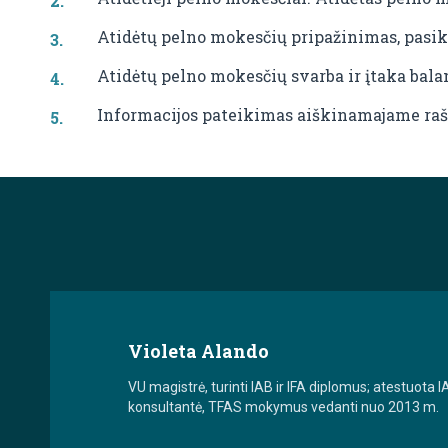
Atidėtų pelno mokesčių pripažinimas, pasike
Atidėtų pelno mokesčių svarba ir įtaka bal
Informacijos pateikimas aiškinamajame raš
Violeta Alando
VU magistrė, turinti IAB ir IFA diplomus; atestuota I
konsultantė, TFAS mokymus vedanti nuo 2013 m.