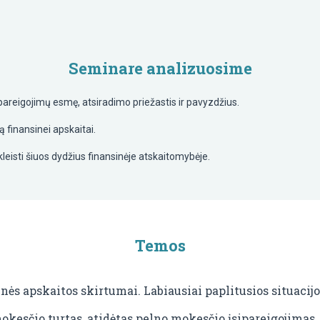
Seminare analizuosime
ipareigojimų esmę, atsiradimo priežastis ir pavyzdžius.
 finansinei apskaitai.
leisti šiuos dydžius finansinėje atskaitomybėje.
Temos
inės apskaitos skirtumai. Labiausiai paplitusios situacijo
okesčio turtas, atidėtas pelno mokesčio įsipareigojimas.