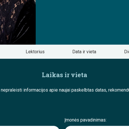
Lektorius
Data ir vieta
Di
Laikas ir vieta
e nepraleisti informacijos apie naujai paskelbtas datas, rekom
Įmonės pavadinimas: