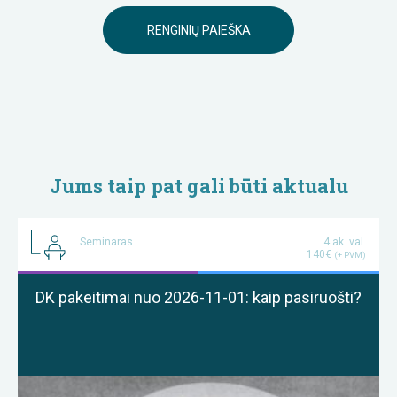
RENGINIŲ PAIEŠKA
Jums taip pat gali būti aktualu
Seminaras
4 ak. val.
140€
(+ PVM)
DK pakeitimai nuo 2026-11-01: kaip pasiruošti?