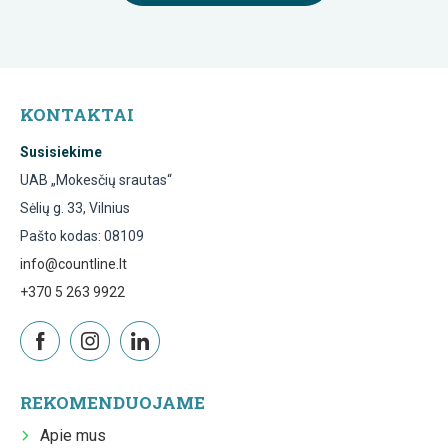
KONTAKTAI
Susisiekime
UAB „Mokesčių srautas“
Sėlių g. 33, Vilnius
Pašto kodas: 08109
info@countline.lt
+370 5 263 9922
REKOMENDUOJAME
Apie mus