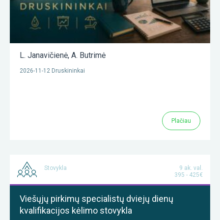
L. Janavičienė
,
A. Butrimė
2026-11-12 Druskininkai
Plačiau
Stovykla
9 ak. val.
395 - 425€
Viešųjų pirkimų specialistų dviejų dienų
kvalifikacijos kėlimo stovykla