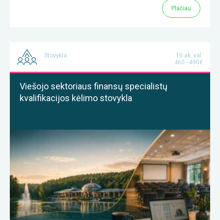
Plačiau
Stovykla
10 ak. val.
460 - 490€
Viešojo sektoriaus finansų specialistų
kvalifikacijos kėlimo stovykla