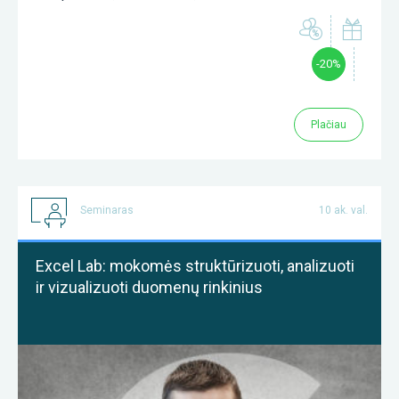
-20%
Plačiau
Seminaras
10 ak. val.
Excel Lab: mokomės struktūrizuoti, analizuoti
ir vizualizuoti duomenų rinkinius