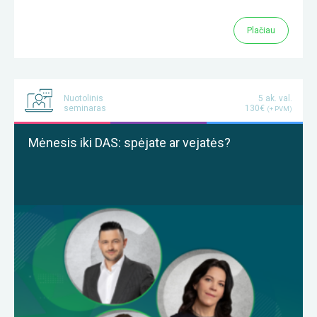
Plačiau
Nuotolinis
5 ak. val.
seminaras
130€
(+ PVM)
Mėnesis iki DAS: spėjate ar vejatės?