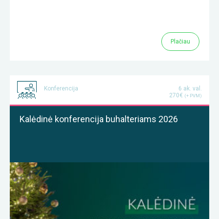
Plačiau
Konferencija
6 ak. val.
270€
(+ PVM)
Kalėdinė konferencija buhalteriams 2026