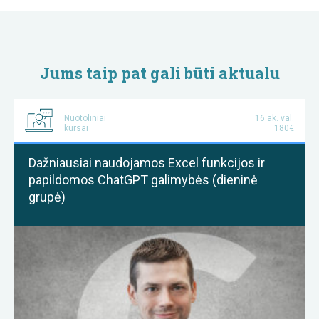
Jums taip pat gali būti aktualu
Nuotoliniai
16 ak. val.
kursai
180€
Dažniausiai naudojamos Excel funkcijos ir
papildomos ChatGPT galimybės (dieninė
grupė)