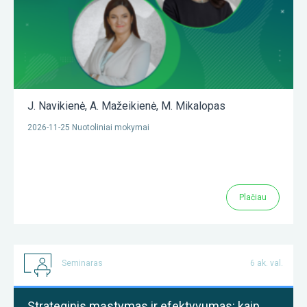
J. Navikienė
,
A. Mažeikienė
,
M. Mikalopas
2026-11-25 Nuotoliniai mokymai
Plačiau
Seminaras
6 ak. val.
Strateginis mąstymas ir efektyvumas: kaip