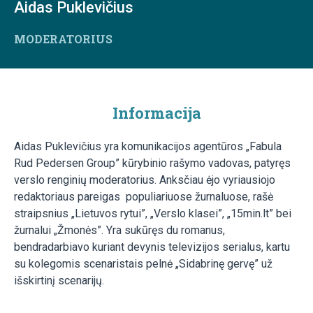
Aidas Puklevičius
MODERATORIUS
Informacija
Aidas Puklevičius yra komunikacijos agentūros „Fabula
Rud Pedersen Group” kūrybinio rašymo vadovas, patyręs
verslo renginių moderatorius. Anksčiau ėjo vyriausiojo
redaktoriaus pareigas populiariuose žurnaluose, rašė
straipsnius „Lietuvos rytui”, „Verslo klasei”, „15min.lt” bei
žurnalui „Žmonės”. Yra sukūręs du romanus,
bendradarbiavo kuriant devynis televizijos serialus, kartu
su kolegomis scenaristais pelnė „Sidabrinę gervę” už
išskirtinį scenarijų.