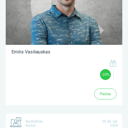
Emilis Vasiliauskas
-20%
Plačiau
Nuotoliniai
20 ak. val.
kursai
220€