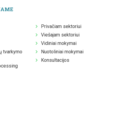
JAME
Privačiam sektoriui
Viešajam sektoriui
Vidiniai mokymai
 tvarkymo
Nuotoliniai mokymai
Konsultacijos
ocessing