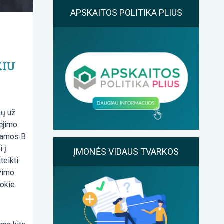
APSKAITOS POLITIKA PLIUS
KIU
mų už
ėjimo
riamos B
 į
ĮMONĖS VIDAUS TVARKOS
teikti
avimo
Kokie