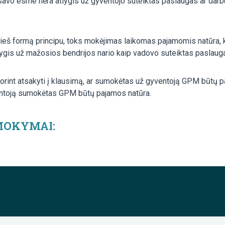
savo esme nėra atlygis už gyventojo suteiktas paslaugas ar darb
 prieš formą principu, toks mokėjimas laikomas pajamomis natūra,
is už mažosios bendrijos nario kaip vadovo suteiktas paslaug
, norint atsakyti į klausimą, ar sumokėtas už gyventoją GPM būtų 
ventoją sumokėtas GPM būtų pajamos natūra.
 MOKYMAI: