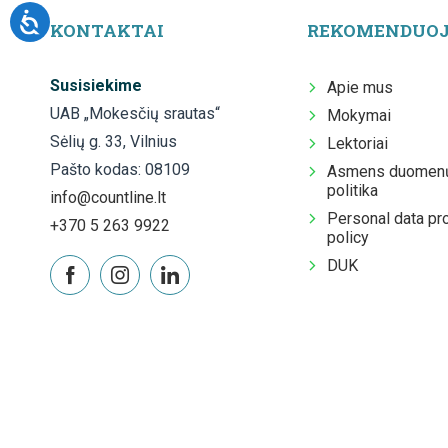
KONTAKTAI
REKOMENDUO
Susisiekime
Apie mus
UAB „Mokesčių srautas“
Mokymai
Sėlių g. 33, Vilnius
Lektoriai
Pašto kodas: 08109
Asmens duomenų
politika
info@countline.lt
Personal data pr
+370 5 263 9922
policy
DUK