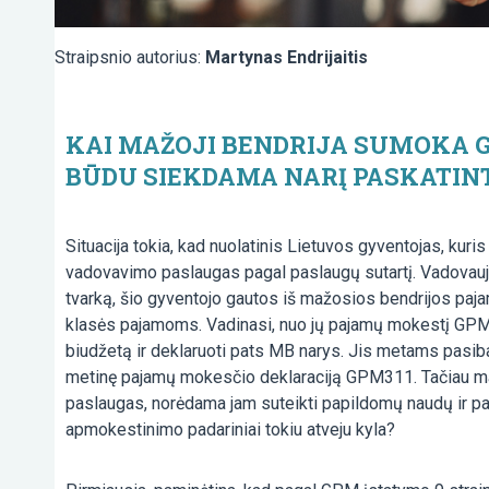
Straipsnio autorius:
Martynas Endrijaitis
KAI MAŽOJI BENDRIJA SUMOKA G
BŪDU SIEKDAMA NARĮ PASKATIN
Situacija tokia, kad nuolatinis Lietuvos gyventojas, ku
vadovavimo paslaugas pagal paslaugų sutartį. Vadovau
tvarką, šio gyventojo gautos iš mažosios bendrijos paj
klasės pajamoms. Vadinasi, nuo jų pajamų mokestį GPMĮ 2
biudžetą ir deklaruoti pats MB narys. Jis metams pasibai
metinę pajamų mokesčio deklaraciją GPM311. Tačiau mažo
paslaugas, norėdama jam suteikti papildomų naudų ir pa
apmokestinimo padariniai tokiu atveju kyla?