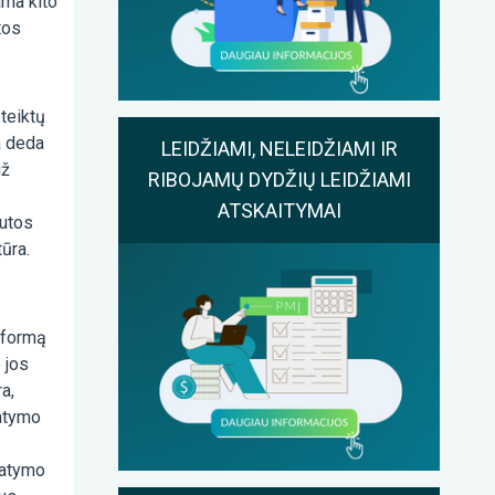
ama kito
tos
 teiktų
a deda
LEIDŽIAMI, NELEIDŽIAMI IR
už
RIBOJAMŲ DYDŽIŲ LEIDŽIAMI
ATSKAITYMAI
autos
ūra.
 formą
 jos
a,
tatymo
tatymo