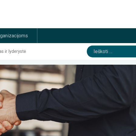
rganizacijoms
Ieškoti:
 ir lyderystė