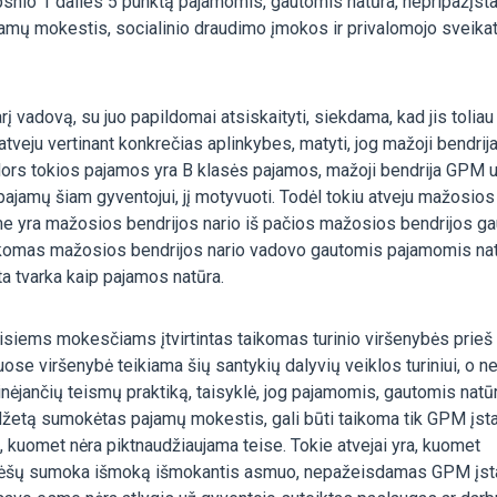
psnio 1 dalies 5 punktą pajamomis, gautomis natūra, nepripažįst
mų mokestis, socialinio draudimo įmokos ir privalomojo sveika
rį vadovą, su juo papildomai atsiskaityti, siekdama, kad jis toliau
tveju vertinant konkrečias aplinkybes, matyti, jog mažoji bendrij
 Nors tokios pajamos yra B klasės pajamos, mažoji bendrija GPM 
ajamų šiam gyventojui, jį motyvuoti. Todėl tokiu atveju mažosios
e yra mažosios bendrijos nario iš pačios mažosios bendrijos g
ikomas mažosios bendrijos nario vadovo gautomis pajamomis nat
 tvarka kaip pajamos natūra.
isiems mokesčiams įtvirtintas taikomas turinio viršenybės prieš
ose viršenybė teikiama šių santykių dalyvių veiklos turiniui, o ne
inėjančių teismų praktiką, taisyklė, jog pajamomis, gautomis natūr
džetą sumokėtas pajamų mokestis, gali būti taikoma tik GPM įs
s, kuomet nėra piktnaudžiaujama teise. Tokie atvejai yra, kuomet
o lėšų sumoka išmoką išmokantis asmuo, nepažeisdamas GPM įs