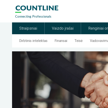
Straipsniai
Vaizdo įrašai
Renginiai o
Dirbtinis intelektas
Finansai
Teisė
Vadovavimas