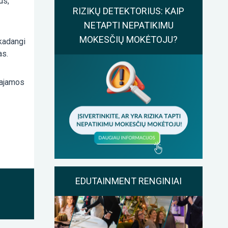
us,
RIZIKŲ DETEKTORIUS: KAIP
NETAPTI NEPATIKIMU
MOKESČIŲ MOKĖTOJU?
 kadangi
as.
pajamos
EDUTAINMENT RENGINIAI