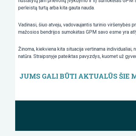
nustatytų jam prievolių įvykdymo ir ii) sumokėtas GPM 
perleistą turtą arba kita gauta nauda.
Vadinasi, šiuo atveju, vadovaujantis turinio viršenybės
mažosios bendrijos sumokėtas GPM savo esme yra atlyg
Žinoma, kiekviena kita situacija vertinama individualiai
natūra. Straipsnyje pateiktas pavyzdys, kuomet už gy
JUMS GALI BŪTI AKTUALŪS ŠIE