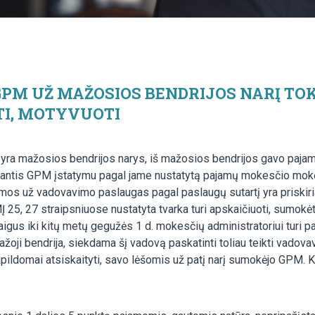
PM UŽ MAŽOSIOS BENDRIJOS NARĮ TO
TI, MOTYVUOTI
ris yra mažosios bendrijos narys, iš mažosios bendrijos gavo paja
jantis GPM įstatymu pagal jame nustatytą pajamų mokesčio mok
amos už vadovavimo paslaugas pagal paslaugų sutartį yra priski
5, 27 straipsniuose nustatyta tvarka turi apskaičiuoti, sumokėti
gus iki kitų metų gegužės 1 d. mokesčių administratoriui turi pa
ji bendrija, siekdama šį vadovą paskatinti toliau teikti vadov
pildomai atsiskaityti, savo lėšomis už patį narį sumokėjo GPM. 