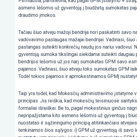
Pirmiausia, paminėtina, kad pagal GPM įstatymo 9 strai
asmens lėšomis už gyventoją į biudžetą sumokėtas paja
draudimo įmokos.
Tačiau šiuo atveju mažoji bendrija nori paskatinti savo na
vadovavimo paslaugas mažajai bendrijai. Vadinasi, šiuo a
pastangas suteikti konkrečių naudų jos nariui vadovui.
gyventoją sumoka tikslingai siekdama suteikti daugiau p
bendrijos lėšomis už jos narį sumokėtas GPM savo esm
pajamos. Vadinasi, šiuo atveju toks sumokėtas GPM la
Todėl tokios pajamos ir apmokestinamos GPMĮ nustatyta
Taip yra todėl, kad Mokesčių administravimo įstatyme v
principas. Jis reiškia, kad mokesčių teisiniuose santykiu
formaliai išraiškai. Be to, pagal mokestinius ginčus nagr
nepripažįstama kito asmens lėšomis už gyventoją į biu
nuostatas ir sąžiningumo principą atitinkančiais atvejai
tenkinamos šios sąlygos: i) GPM už gyventoją iš sav