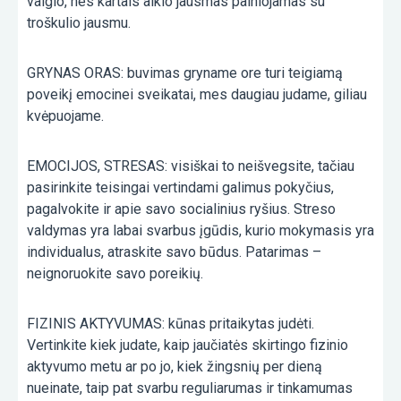
valgio, nes kartais alkio jausmas painiojamas su
troškulio jausmu.
GRYNAS ORAS: buvimas gryname ore turi teigiamą
poveikį emocinei sveikatai, mes daugiau judame, giliau
kvėpuojame.
EMOCIJOS, STRESAS: visiškai to neišvegsite, tačiau
pasirinkite teisingai vertindami galimus pokyčius,
pagalvokite ir apie savo socialinius ryšius. Streso
valdymas yra labai svarbus įgūdis, kurio mokymasis yra
individualus, atraskite savo būdus. Patarimas –
neignoruokite savo poreikių.
FIZINIS AKTYVUMAS: kūnas pritaikytas judėti.
Vertinkite kiek judate, kaip jaučiatės skirtingo fizinio
aktyvumo metu ar po jo, kiek žingsnių per dieną
nueinate, taip pat svarbu reguliarumas ir tinkamumas