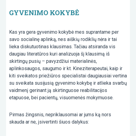
GYVENIMO KOKYBĖ
Kas yra gera gyvenimo kokybė mes suprantame per
savo socialinę aplinką, nes aiškių rodiklių nėra ir tai
lieka diskutuotinas klausimas. Tačiau atsiranda vis
daugiau literatūros kuri analizuoja šį klausimą iš
skirtingų pusių – pavyzdžiui materialinės,
aplinkosaugos, saugumo ir kt. Kineziterapeutai, kaip ir
kiti sveikatos priežiūros specialistai daugiausiai vertina
su sveikata susijusią gyvenimo kokybę ir atlieka svarbų
vaidmenį gerinant ją skirtinguose reabilitacijos
etapuose, bei pacientų, visuomenės mokymuose.
Pirmas žingsnis, nepriklausomai ar jums ką nors
skauda ar ne, įsivertinti šiuos dalykus: