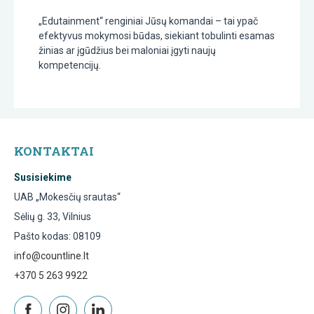
„Edutainment“ renginiai Jūsų komandai – tai ypač
efektyvus mokymosi būdas, siekiant tobulinti esamas
žinias ar įgūdžius bei maloniai įgyti naujų
kompetencijų.
KONTAKTAI
Susisiekime
UAB „Mokesčių srautas“
Sėlių g. 33, Vilnius
Pašto kodas: 08109
info@countline.lt
+370 5 263 9922