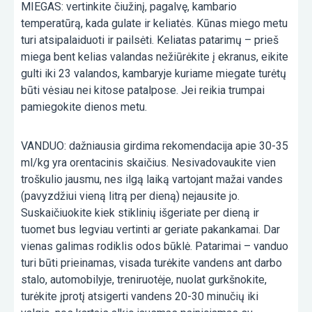
MIEGAS: vertinkite čiužinį, pagalvę, kambario
temperatūrą, kada gulate ir keliatės. Kūnas miego metu
turi atsipalaiduoti ir pailsėti. Keliatas patarimų – prieš
miega bent kelias valandas nežiūrėkite į ekranus, eikite
gulti iki 23 valandos, kambaryje kuriame miegate turėtų
būti vėsiau nei kitose patalpose. Jei reikia trumpai
pamiegokite dienos metu.
VANDUO: dažniausia girdima rekomendacija apie 30-35
ml/kg yra orentacinis skaičius. Nesivadovaukite vien
troškulio jausmu, nes ilgą laiką vartojant mažai vandes
(pavyzdžiui vieną litrą per dieną) nejausite jo.
Suskaičiuokite kiek stiklinių išgeriate per dieną ir
tuomet bus legviau vertinti ar geriate pakankamai. Dar
vienas galimas rodiklis odos būklė. Patarimai – vanduo
turi būti prieinamas, visada turėkite vandens ant darbo
stalo, automobilyje, treniruotėje, nuolat gurkšnokite,
turėkite įprotį atsigerti vandens 20-30 minučių iki