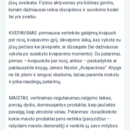
jūsų sveikatai. Fizinis aktyvumas yra būtinas įprotis,
kuriam dažniausiai reikia disciplinos ir suvokimo kodėl
tai yra svarbu.
KVĖPAVIMAS: pirmiausia vertinkite galėjimą kvėpuoti
per nosį, kvėpavimo gylį, iškvėpimo laiką, kas vyksta su
jūsų pečiais kai įkvepiate, ar dūsaujate (tai dažniausiai
vyksta po sulaikyto kvėpavimo momento). Du patarimai,
pirmas – kvėpuokite per nosį, antras – paskaitykite ar
paklausykite knygą James Nestor „Kvėpavimas“. Knyga
ne tik įdomi ir lengvai skaitoma, tačiau paremta mokslu
ir pilna naudingų patarimų.
MAISTAS: vertinamas reguliarumas,valgymo laikas,
porcijų dydis, dominuojantys produktai, kaip jaučiatės
pavalgę, kaip atrodotė vėliau. Patarimas: išsiaiškinkite
kokie maisto produktai jums netinka (pavyzdžiui –
rašydami maisto dienoraštį) ir venkite jų savo mitybos