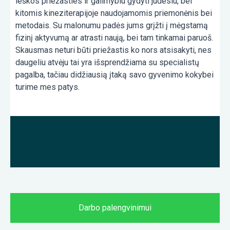
ieškos priežasties ir galimybiu gydyti judesiu, bei
kitomis kineziterapijoje naudojamomis priemonėnis bei
metodais. Su malonumu padės jums grįžti į mėgstamą
fizinį aktyvumą ar atrasti naują, bei tam tinkamai paruoš.
Skausmas neturi būti priežastis ko nors atsisakyti, nes
daugeliu atvėju tai yra išsprendžiama su specialistų
pagalba, tačiau didžiausią įtaką savo gyvenimo kokybei
turime mes patys.
Darbo palengvinimui