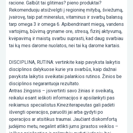
racione. Galbūt tai glitimas? pieno produktai?
Rekomenduoju atsižvelgti į regioninę mitybą, šviežumą,
įvairovę, taip pat mineralus, vitaminus ir svarbų balansą
tarp omega 3 ir omega 6. Apibendrinant miegą, vandens
vartojimą, būvimą gryname ore, stresą, fizinį aktyvumą,
kvėpavimą ir maistą svarbu suprasti, kad daug svarbiau
tai ką mes darome nuolatos, nei tai ką darome kartais.
DISCIPLINA, RUTINA: vertinkite kaip pavyksta laikytis
disciplinos dalykuose kurie yra svarbūs, kaip dažnai
pavyksta laikytis sveikatai palankios rutinos. Žinios be
disciplinos negarantuoja rezultato.
Antras žingsnis – įsivertinti savo žinias ir sveikatą,
reikalui esant ieškoti informacijos ir apsilankyti pas
reikiamus specialistus.Kineziterapeutas gali padėti
išvengti operacijos, paruošti jai arba gydyti po
operacijos ar atsitikus traumai. Jaučiant diskomfortą
judėjimo metu, negalint atlikti jums įprastos veiklos –