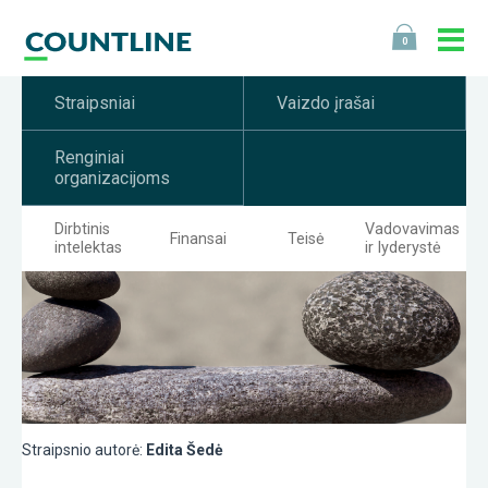
0
Straipsniai
Vaizdo įrašai
Renginiai
organizacijoms
Dirbtinis
Vadovavimas
Finansai
Teisė
intelektas
ir lyderystė
Straipsnio autorė:
Edita Šedė