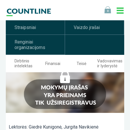
0
Straipsniai
Vaizdo įrašai
Renginiai
organizacijoms
Dirbtinis
Vadovavimas
Finansai
Teisė
intelektas
ir lyderystė
Lektorės: Giedrė Kunigonė, Jurgita Navikienė