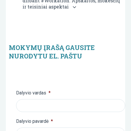
dirbant #Workation. Apskaitos, mokesčių
ir teisiniai aspektai
MOKYMŲ ĮRAŠĄ GAUSITE
NURODYTU EL. PAŠTU
Dalyvio vardas
*
Dalyvio pavardė
*