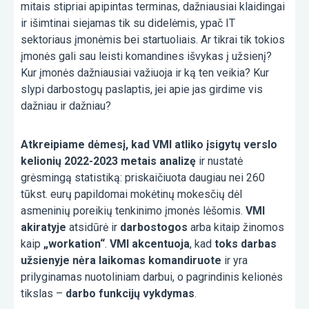
mitais stipriai apipintas terminas, dažniausiai klaidingai
ir išimtinai siejamas tik su didelėmis, ypač IT
sektoriaus įmonėmis bei startuoliais. Ar tikrai tik tokios
įmonės gali sau leisti komandines išvykas į užsienį?
Kur įmonės dažniausiai važiuoja ir ką ten veikia? Kur
slypi darbostogų paslaptis, jei apie jas girdime vis
dažniau ir dažniau?
Atkreipiame dėmesį, kad VMI atliko įsigytų verslo
kelionių 2022-2023 metais analizę
ir nustatė
grėsmingą statistiką: priskaičiuota daugiau nei 260
tūkst. eurų papildomai mokėtinų mokesčių dėl
asmeninių poreikių tenkinimo įmonės lėšomis.
VMI
akiratyje
atsidūrė ir
darbostogos
arba kitaip žinomos
kaip
„workation“
.
VMI akcentuoja
, kad
toks darbas
užsienyje nėra laikomas komandiruote
ir yra
prilyginamas nuotoliniam darbui, o pagrindinis kelionės
tikslas –
darbo funkcijų vykdymas
.